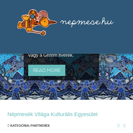
Válogatások a szájhagyomány
útján terjedő elbeszélésekből,
melyeket olyan ismert gyűjtők
állítottak össze, mint Benedek
Elek, Illyés Gyula, Arany László
vagy a Grimm fivérek.
READ MORE
Népmesék Világa Kulturális Egyesület
KATEGÓRIA:
PARTNEREK