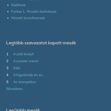
Diafilmek
Farkas L. Rozália kiadványai
Húsvéti locsolóversek
Legtöbb szavazatot kapott mesék
1
A zöld királyfi
2
A suszter manói
3
Káló
4
A kígyókirály és az...
5
Az aranypálca
Bővebben...
Legújabb mesék