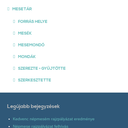
MESETÁR
FORRÁS HELYE
MESÉK
MESEMONDÓ
MONDÁK
SZEREZTE - GYŰJTÖTTE
SZERKESZTETTE
Legújabb bejegyzések
Kedvenc népmesém rajzpályázat eredménye
Népmese rajzpályázat felhívás