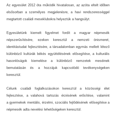
Az egyesület 2012 óta működik hivatalosan, az azóta eltelt időben
elsősorban a személyes megjelenésre, a havi rendszerességgel
megtartott családi meseklubokra helyeztük a hangsúlyt.
Egyesületünk kiemelt figyelmet fordít a magyar népmesék
népszerűsítésére, ezeken keresztül a nemzeti önismeret,
identitástudat fejlesztésére, a
társadalomban egymás mellett létező
különböző kultúrák békés együttélésének elősegítése, a kulturális
hasonlóságok kiemelése a különböző nemzetek meséinek
bemutatásán és a hozzájuk kapcsolódó tevékenységeken
keresztül.
Célunk családi foglalkozásokon keresztül a közösségi élet
fejlesztése, a valahová tartozás érzésének erősítése, valamint
a
gyermekek mentális, érzelmi, szociális fejlődésének elősegítése a
népmesék adta nevelési lehetőségeken keresztül.