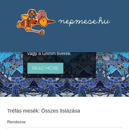
Válogatások a szájhagyomány
útján terjedő elbeszélésekből,
melyeket olyan ismert gyűjtők
állítottak össze, mint Benedek
Elek, Illyés Gyula, Arany László
vagy a Grimm fivérek.
READ MORE
Tréfás mesék: Összes listázása
Rendezve