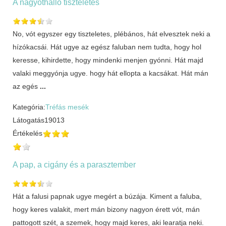
A nagyothalló tiszteletes
No, vót egyszer egy tiszteletes, plébános, hát elvesztek neki a
hízókacsái. Hát ugye az egész faluban nem tudta, hogy hol
keresse, kihirdette, hogy mindenki menjen gyónni. Hát majd
valaki meggyónja ugye. hogy hát ellopta a kacsákat. Hát mán
az egés
...
Kategória:
Tréfás mesék
Látogatás
19013
Értékelés
A pap, a cigány és a parasztember
Hát a falusi papnak ugye megért a búzája. Kiment a faluba,
hogy keres valakit, mert mán bizony nagyon érett vót, mán
pattogott szét, a szemek, hogy majd keres, aki learatja neki.