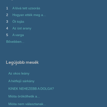
1
A lóvá tett uzsorás
2
Hogyan ették meg a...
3
Öt tojás
4
Az üst arany
5
A varga
Bővebben...
Legújabb mesék
Az okos leány
A hétfejű sárkány
KINEK NEHEZEBB A DOLGA?
Mióta örökölhetik a...
Mióta nem választanak...