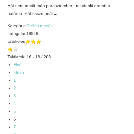
Hát nem tanált mán parasztembert. mindenki aratott a
határba. Hát összetanál
...
Kategória:
Tréfás mesék
Látogatás
19946
Értékelés
Találatok: 16 - 18 / 203
Első
Előző
1
2
3
4
5
6
7