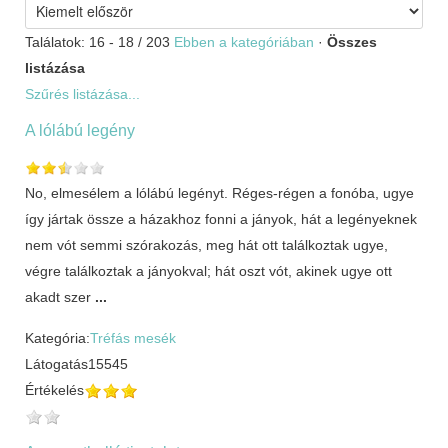
Találatok: 16 - 18 / 203
Ebben a kategóriában
·
Összes
listázása
Szűrés listázása...
A lólábú legény
No, elmesélem a lólábú legényt. Réges-régen a fonóba, ugye
így jártak össze a házakhoz fonni a jányok, hát a legényeknek
nem vót semmi szórakozás, meg hát ott találkoztak ugye,
végre találkoztak a jányokval; hát oszt vót, akinek ugye ott
akadt szer
...
Kategória:
Tréfás mesék
Látogatás
15545
Értékelés