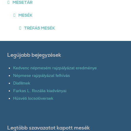
MESETÁR
MESÉK
TRÉFÁS MESÉK
Legújabb bejegyzések
Kedvenc népmesém rajzpályázat eredménye
Népmese rajzpályázat felhívás
Diafilmek
Farkas L. Rozália kiadványai
Húsvéti locsolóversek
Legtöbb szavazatot kapott mesék