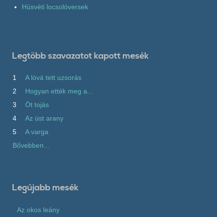
Húsvéti locsolóversek
Legtöbb szavazatot kapott mesék
1
A lóvá tett uzsorás
2
Hogyan ették meg a...
3
Öt tojás
4
Az üst arany
5
A varga
Bővebben...
Legújabb mesék
Az okos leány