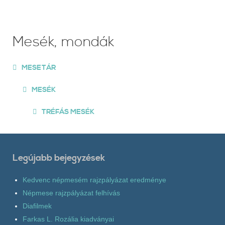
Mesék, mondák
MESETÁR
MESÉK
TRÉFÁS MESÉK
Legújabb bejegyzések
Kedvenc népmesém rajzpályázat eredménye
Népmese rajzpályázat felhívás
Diafilmek
Farkas L. Rozália kiadványai