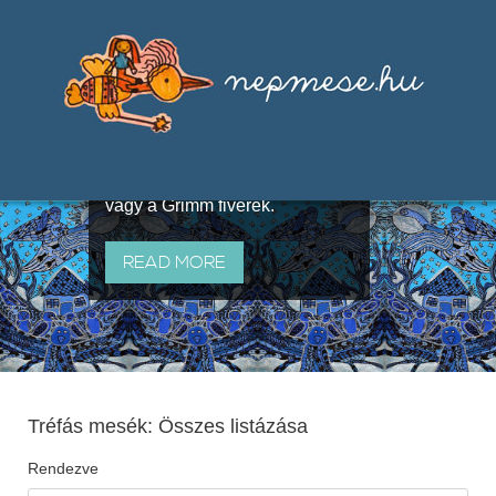
Válogatások a szájhagyomány
útján terjedő elbeszélésekből,
melyeket olyan ismert gyűjtők
állítottak össze, mint Benedek
Elek, Illyés Gyula, Arany László
vagy a Grimm fivérek.
READ MORE
Tréfás mesék: Összes listázása
Rendezve