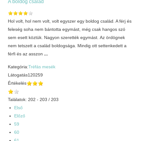
A boldog család
Hol volt, hol nem volt, volt egyszer egy boldog család. A férj és
feleség soha nem bántotta egymást, még csak hangos szó
sem esett köztük. Nagyon szerették egymást. Az ördögnek
nem tetszett a család boldogsága. Mindig ott settenkedett a
férfi és az asszon
...
Kategória:
Tréfás mesék
Látogatás
120259
Értékelés
Találatok: 202 - 203 / 203
Első
Előző
59
60
61