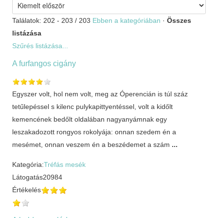
Találatok: 202 - 203 / 203
Ebben a kategóriában
·
Összes
listázása
Szűrés listázása...
A furfangos cigány
Egyszer volt, hol nem volt, meg az Óperencián is túl száz
tetűlepéssel s kilenc pulykapittyentéssel, volt a kidőlt
kemencének bedőlt oldalában nagyanyámnak egy
leszakadozott rongyos rokolyája: onnan szedem én a
mesémet, onnan veszem én a beszédemet a szám
...
Kategória:
Tréfás mesék
Látogatás
20984
Értékelés