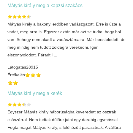
Mátyás király meg a kapzsi szakács
Mátyás király a bakonyi erdőben vadászgatott. Erre is űzte a
vadat, meg arra is. Egyszer aztán már azt se tudta, hogy hol
van. Sehogy nem akadt a vadásztársaira. Már beesteledett, de
még mindig nem tudott zöldágra verekedni. Igen
elszontyolodott. Fáradt i
...
Látogatás
28915
Értékelés
Mátyás király meg a kerék
Egyszer Mátyás király háborúságba keveredett az osztrák
császárral. Nem tudtak dűlőre jutni egy darabig egymással.
Fogta magát Mátyás király, s felöltözött parasztnak. A vállára