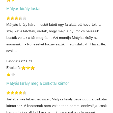
Mátyás király lustái
Mátyás király három lustát látott egy fa alatt, ott hevertek, a
szájukat eltátották, várták, hogy majd a gyümölcs beleesik.
Lusták voltak a fát megrázni. Azt mondja Mátyás király az
inasának: - No, ezeket hazavisszük, meghizlaljuk! Hazavitte,
szál
...
Látogatás
25671
Értékelés
Mátyás király meg a cinkotai kántor
Jártában-keltében, egyszer, Mátyás király bevetődött a cinkotai
kántorhoz. A kántornak nem volt otthon semmi ennivalója, csak
három tojása. Abból készített hát vacsorát az idegennek.