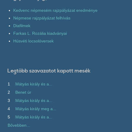
Kedvenc népmesém rajzpályázat eredménye
Népmese rajzpályázat felhívás
Diafilmek
Farkas L. Rozália kiadványai
Húsvéti locsolóversek
Legtöbb szavazatot kapott mesék
1
Mátyás király és a...
2
Benet úr
3
Mátyás király és a...
4
Mátyás király meg a...
5
Mátyás király és a...
Bővebben...