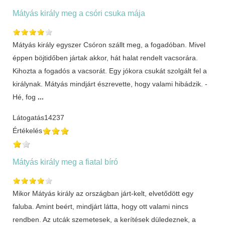
Mátyás király meg a csóri csuka mája
Mátyás király egyszer Csóron szállt meg, a fogadóban. Mivel
éppen böjtidőben jártak akkor, hát halat rendelt vacsorára.
Kihozta a fogadós a vacsorát. Egy jókora csukát szolgált fel a
királynak. Mátyás mindjárt észrevette, hogy valami hibádzik. -
Hé, fog
...
Látogatás
14237
Értékelés
Mátyás király meg a fiatal bíró
Mikor Mátyás király az országban járt-kelt, elvetődött egy
faluba. Amint beért, mindjárt látta, hogy ott valami nincs
rendben. Az utcák szemetesek, a kerítések düledeznek, a