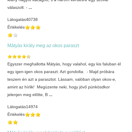
válaszolt: -
...
Látogatás
40738
Értékelés
Mátyás király meg az okos paraszt
Egyszer meghallotta Mátyás, hogy valahol, egy kis faluban él
egy igen-igen okos paraszt. Azt gondolta: - Majd próbára
teszem én azt a parasztot. Lássam, valóban olyan okos-e,
amint az hírlik! Megüzente neki, hogy jövő pünkösdkor
jelenjen meg előtte, B
...
Látogatás
14974
Értékelés