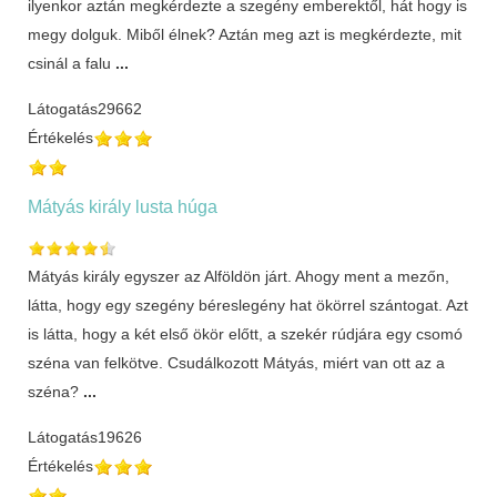
ilyenkor aztán megkérdezte a szegény emberektől, hát hogy is
megy dolguk. Miből élnek? Aztán meg azt is megkérdezte, mit
csinál a falu
...
Látogatás
29662
Értékelés
Mátyás király lusta húga
Mátyás király egyszer az Alföldön járt. Ahogy ment a mezőn,
látta, hogy egy szegény béreslegény hat ökörrel szántogat. Azt
is látta, hogy a két első ökör előtt, a szekér rúdjára egy csomó
széna van felkötve. Csudálkozott Mátyás, miért van ott az a
széna?
...
Látogatás
19626
Értékelés