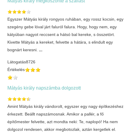
Mátyás király megköszönte a szállást
Egyszer Mátyás király rongyos ruhában, egy rossz kocsin, egy
szegény gebe lóval járt faluról falura. Hogy, hogy nem, egy
kátyúban nagyot reccsent a hátsó bal kereke, s összetört.
Kivette Mátyás a kereket, felvette a hátára, s elindult egy
bognárt keresni.
...
Látogatás
8726
Értékelés
Mátyás király napszámba dolgozott
Amint Mátyás király vándorolt, egyszer egy nagy építkezéshez
érkezett. Beállt napszámosnak. Amikor a pallér, a fő
építőmester felvette, azt mondta neki: Te, naplopó! Ha nem
dolgozol rendesen, akkor megbotozlak, aztán kergetlek el.