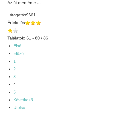
Az út mentén e
...
Látogatás
9661
Értékelés
Találatok: 61 - 80 / 86
Első
Előző
1
2
3
4
5
Következő
Utolsó