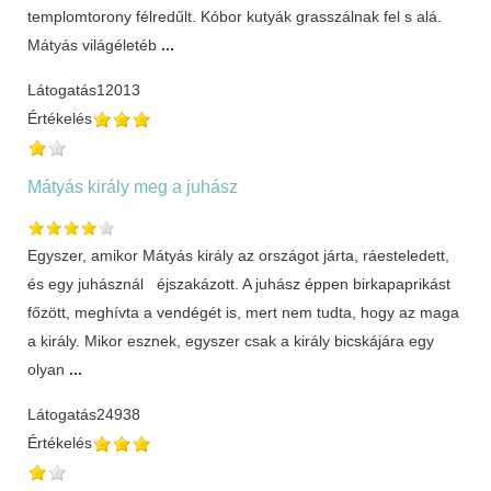
templomtorony félredűlt. Kóbor kutyák grasszálnak fel s alá.
Mátyás világéletéb
...
Látogatás
12013
Értékelés
Mátyás király meg a juhász
Egyszer, amikor Mátyás király az országot járta, ráesteledett,
és egy juhásznál éjszakázott. A juhász éppen birkapaprikást
főzött, meghívta a vendégét is, mert nem tudta, hogy az maga
a király. Mikor esznek, egyszer csak a király bicskájára egy
olyan
...
Látogatás
24938
Értékelés