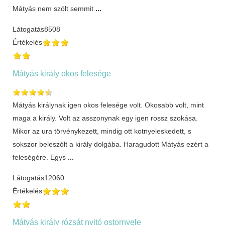
Mátyás nem szólt semmit
...
Látogatás
8508
Értékelés
Mátyás király okos felesége
Mátyás királynak igen okos felesége volt. Okosabb volt, mint
maga a király. Volt az asszonynak egy igen rossz szokása.
Mikor az ura törvénykezett, mindig ott kotnyeleskedett, s
sokszor beleszólt a király dolgába. Haragudott Mátyás ezért a
feleségére. Egys
...
Látogatás
12060
Értékelés
Mátyás király rózsát nyitó ostornyele