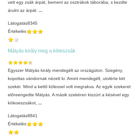
vett egy zsák árpát, bement az osztrákok táborába, s kezdte
árulni az árpát.
...
Látogatás
8345
Értékelés
Mátyás király meg a köleszsák
Egyszer Mátyás király mendegélt az országúton. Szegény,
kopottas vándornak nézett ki. Amint mendegélt, utolérte két
szekér. Mind a kettő kölessel volt megrakva. Az egyik szekeret
előreengedte Mátyás. A másik szekéren kiszúrt a késével egy
köleseszsákot,
...
Látogatás
8841
Értékelés