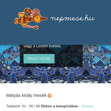
Válogatások a szájhagyomány
útján terjedő elbeszélésekből,
melyeket olyan ismert gyűjtők
állítottak össze, mint Benedek
Elek, Illyés Gyula, Arany László
vagy a Grimm fivérek.
READ MORE
Mátyás király mesék
Találatok: 61 - 80 / 86
Ebben a kategóriában
·
Összes