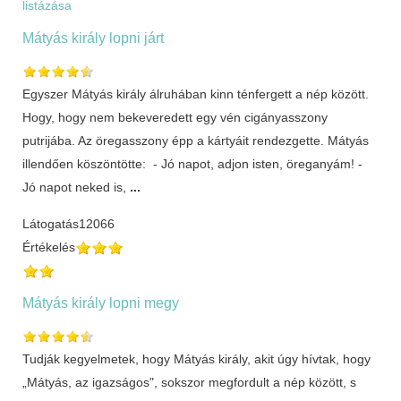
listázása
Mátyás király lopni járt
Egyszer Mátyás király álruhában kinn ténfergett a nép között.
Hogy, hogy nem bekeveredett egy vén cigányasszony
putrijába. Az öregasszony épp a kártyáit rendezgette. Mátyás
illendően köszöntötte: - Jó napot, adjon isten, öreganyám! -
Jó napot neked is,
...
Látogatás
12066
Értékelés
Mátyás király lopni megy
Tudják kegyelmetek, hogy Mátyás király, akit úgy hívtak, hogy
„Mátyás, az igazságos", sokszor megfordult a nép között, s