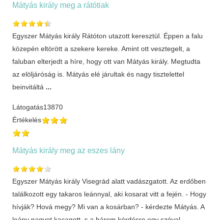
Mátyás király meg a rátótiak
Egyszer Mátyás király Rátóton utazott keresztül. Éppen a falu
közepén eltörött a szekere kereke. Amint ott vesztegelt, a
faluban elterjedt a híre, hogy ott van Mátyás király. Megtudta
az elöljáróság is. Mátyás elé járultak és nagy tisztelettel
beinvitáltá
...
Látogatás
13870
Értékelés
Mátyás király meg az eszes lány
Egyszer Mátyás király Visegrád alatt vadászgatott. Az erdőben
találkozott egy takaros leánnyal, aki kosarat vitt a fején. - Hogy
hívják? Hová megy? Mi van a kosárban? - kérdezte Mátyás. A
leány nagyot kacagott, s a három kérdésre egy szóval