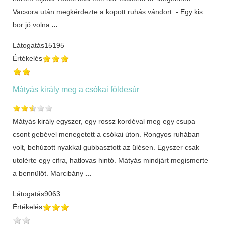
Vacsora után megkérdezte a kopott ruhás vándort: - Egy kis
bor jó volna
...
Látogatás
15195
Értékelés
Mátyás király meg a csókai földesúr
Mátyás király egyszer, egy rossz kordéval meg egy csupa
csont gebével menegetett a csókai úton. Rongyos ruhában
volt, behúzott nyakkal gubbasztott az ülésen. Egyszer csak
utolérte egy cifra, hatlovas hintó. Mátyás mindjárt megismerte
a bennülőt. Marcibány
...
Látogatás
9063
Értékelés