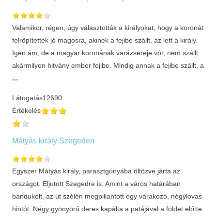
Valamikor, régen, úgy választották a királyokat, hogy a koronát
felröpítették jó magosra, akinek a fejibe szállt, az lett a király.
Igen ám, de a magyar koronának varázsereje vót, nem szállt
akármilyen hitvány ember fejibe. Mindig annak a fejibe szállt, a
...
Látogatás
12690
Értékelés
Mátyás király Szegeden
Egyszer Mátyás király, parasztgúnyába öltözve járta az
országot. Eljutott Szegedre is. Amint a város határában
bandukolt, az út szélén megpillantott egy várakozó, négylovas
hintót. Négy gyönyörű deres kapálta a patájával a földet előtte.