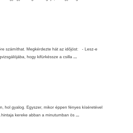
dőre számíthat. Megkérdezte hát az időjóst: - Lesz-e
vizsgálójába, hogy kifürkéssze a csilla
...
en, hol gyalog. Egyszer, mikor éppen fényes kíséretével
e. A hintaja kereke abban a minutumban ös
...