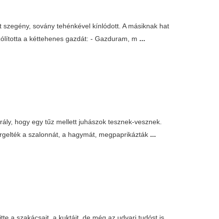
t szegény, sovány tehénkével kínlódott. A másiknak hat
szólította a kéttehenes gazdát: - Gazduram, m
...
király, hogy egy tűz mellett juhászok tesznek-vesznek.
ergelték a szalonnát, a hagymát, megpaprikázták
...
e a szakácsait, a kuktáit, de még az udvari tudóst is.