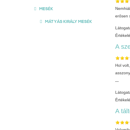
Nemhiáb
MESÉK
erősen 
MÁTYÁS KIRÁLY MESÉK
Látogat
Értékel
A sz
Hol vol
asszony
...
Látogat
Értékel
A tá
Valamik