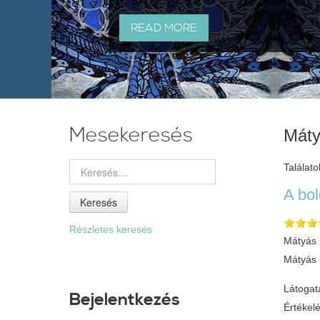
READ MORE
Mesekeresés
Máty
Találato
A bo
Keresés
Részletes keresés
Mátyás m
Mátyás b
Látogat
Bejelentkezés
Értékel