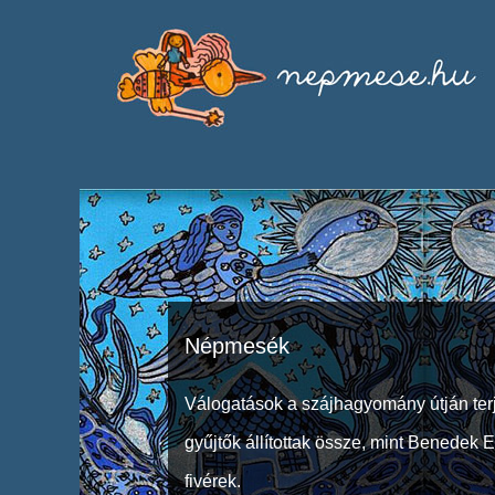
Népmesék
Válogatások a szájhagyomány útján ter
gyűjtők állítottak össze, mint Benedek 
fivérek.