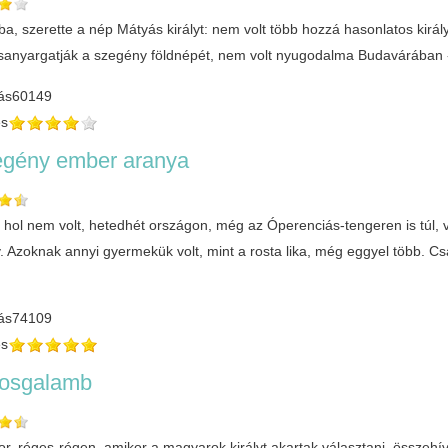
a, szerette a nép Mátyás királyt: nem volt több hozzá hasonlatos király
sanyargatják a szegény földnépét, nem volt nyugodalma Budavárában - á
ás
60149
és
egény ember aranya
t, hol nem volt, hetedhét országon, még az Óperenciás-tengeren is túl
. Azoknak annyi gyermekük volt, mint a rosta lika, még eggyel több. Cs
ás
74109
és
ltosgalamb
or, réges-régen, amikor a magyarok királyt akartak választani, összeh