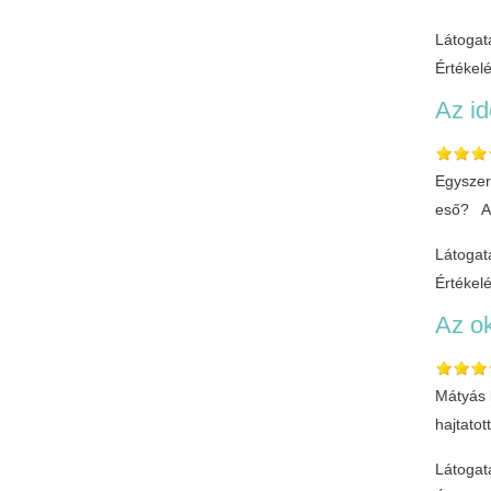
Látogat
Értékel
Az id
Egyszer
eső? Az
Látogat
Értékel
Az ok
Mátyás k
hajtatot
Látogat