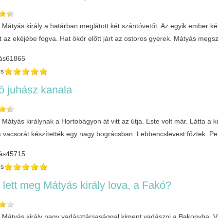
 Mátyás király a határban meglátott két szántóvetőt. Az egyik ember ké
lt az ekéjébe fogva. Hat ökör előtt járt az ostoros gyerek. Mátyás meg
ás
61865
és
ő juhász kanala
Mátyás királynak a Hortobágyon át vitt az útja. Este volt már. Látta a 
 vacsorát készítették egy nagy bográcsban. Lebbencslevest főztek. P
ás
45715
és
lett meg Mátyás király lova, a Fakó?
 Mátyás király nagy vadásztársasággal kiment vadászni a Bakonyba. Vitt