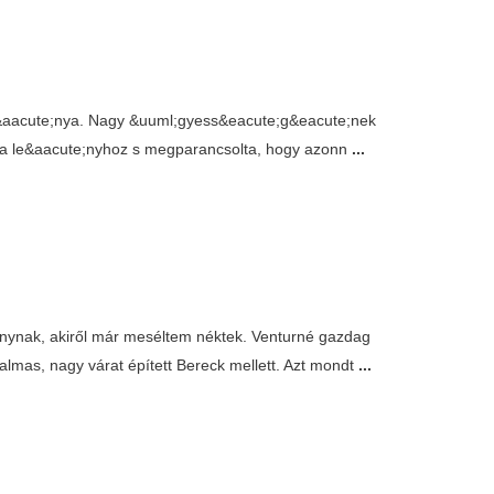
e&aacute;nya. Nagy &uuml;gyess&eacute;g&eacute;nek
eit a le&aacute;nyhoz s megparancsolta, hogy azonn
...
onynak, akiről már meséltem néktek. Venturné gazdag
almas, nagy várat épített Bereck mellett. Azt mondt
...