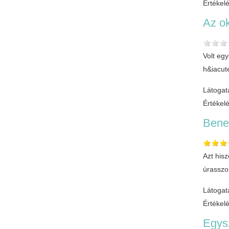
Értékel
Az o
Volt eg
h&iacut
Látogat
Értékel
Bene
Azt his
úrasszo
Látogat
Értékel
Egys