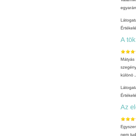
egyaránt
Látogat
Értékel
A tök
Mátyás 
szegény
különö
.
Látogat
Értékel
Az e
Egyszer
nem tud