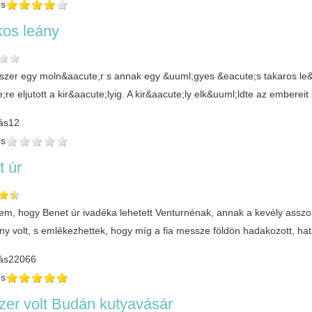
és
kos leány
yszer egy moln&aacute;r s annak egy &uuml;gyes &eacute;s takaros l
e;re eljutott a kir&aacute;lyig. A kir&aacute;ly elk&uuml;ldte az ember
ás
12
és
t úr
zem, hogy Benet úr ivadéka lehetett Venturnénak, annak a kevély assz
ny volt, s emlékezhettek, hogy míg a fia messze földön hadakozott, hat
ás
22066
és
zer volt Budán kutyavásár