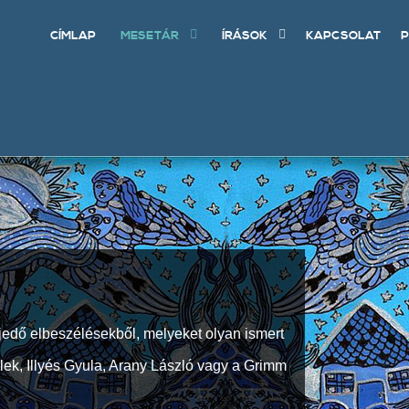
CÍMLAP
MESETÁR
ÍRÁSOK
KAPCSOLAT
P
jedő elbeszélésekből, melyeket olyan ismert
Elek, Illyés Gyula, Arany László vagy a Grimm