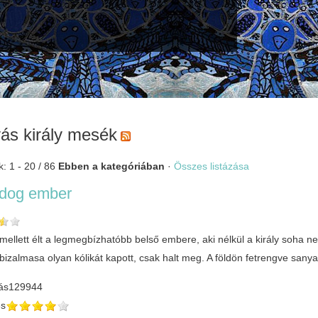
ás király mesék
k: 1 - 20 / 86
Ebben a kategóriában
·
Összes listázása
ldog ember
ellett élt a legmegbízhatóbb belső embere, aki nélkül a király soha ne
izalmasa olyan kólikát kapott, csak halt meg. A földön fetrengve sanya
ás
129944
és