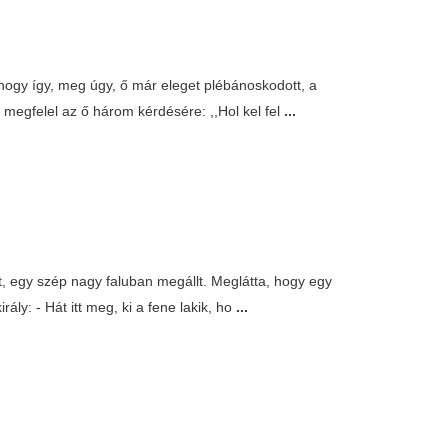
, hogy így, meg úgy, ő már eleget plébánoskodott, a
megfelel az ő három kérdésére: ,,Hol kel fel
...
t, egy szép nagy faluban megállt. Meglátta, hogy egy
ály: - Hát itt meg, ki a fene lakik, ho
...