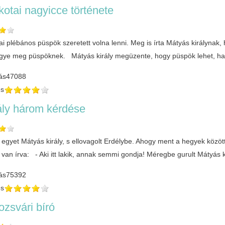
kotai nagyicce története
ai plébános püspök szeretett volna lenni. Meg is írta Mátyás királynak
tegye meg püspöknek. Mátyás király megüzente, hogy püspök lehet, ha 
ás
47088
és
ály három kérdése
 egyet Mátyás király, s ellovagolt Erdélybe. Ahogy ment a hegyek közöt
 van írva: - Aki itt lakik, annak semmi gondja! Méregbe gurult Mátyás kir
ás
75392
és
ozsvári bíró