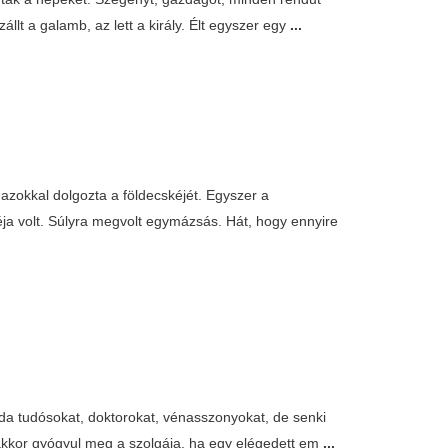
llt a galamb, az lett a király. Élt egyszer egy
...
 azokkal dolgozta a földecskéjét. Egyszer a
a volt. Súlyra megvolt egymázsás. Hát, hogy ennyire
a tudósokat, doktorokat, vénasszonyokat, de senki
 akkor gyógyul meg a szolgája, ha egy elégedett em
...