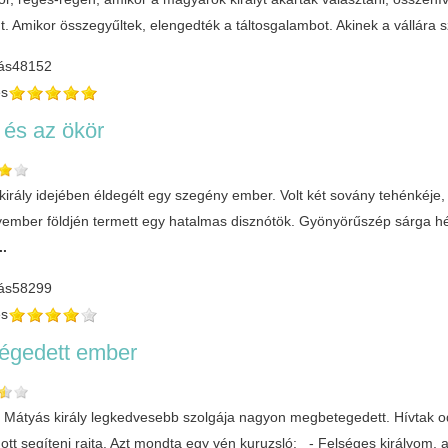
. Amikor összegyűltek, elengedték a táltosgalambot. Akinek a vállára szá
ás
48152
és
 és az ökör
király idejében éldegélt egy szegény ember. Volt két sovány tehénkéje,
ember földjén termett egy hatalmas disznótök. Gyönyörűszép sárga héj
..
ás
58299
és
légedett ember
 Mátyás király legkedvesebb szolgája nagyon megbetegedett. Hívtak od
ott segíteni rajta. Azt mondta egy vén kuruzsló: - Felséges királyom,