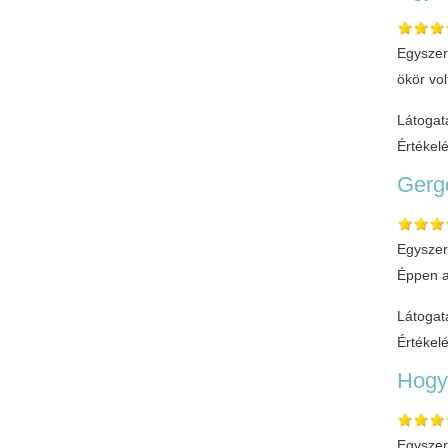
Egyszer
ökör vo
Látogat
Értékel
Gerg
Egyszer 
Éppen a
Látogat
Értékel
Hogy 
Egyszer