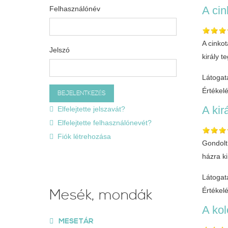
A cin
Felhasználónév
A cinkot
Jelszó
király 
Látogat
Értékel
A kir
Elfelejtette jelszavát?
Elfelejtette felhasználónevét?
Fiók létrehozása
Gondolt
házra ki
Látogat
Mesék, mondák
Értékel
A kol
MESETÁR