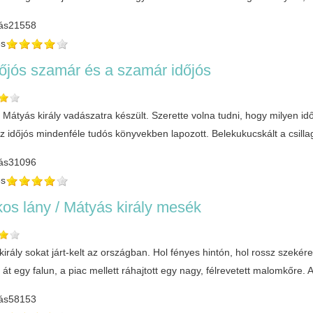
ás
21558
és
őjós szamár és a szamár időjós
 Mátyás király vadászatra készült. Szerette volna tudni, hogy milyen i
 időjós mindenféle tudós könyvekben lapozott. Belekukucskált a csillag
ás
31096
és
os lány / Mátyás király mesék
irály sokat járt-kelt az országban. Hol fényes hintón, hol rossz szekér
t át egy falun, a piac mellett ráhajtott egy nagy, félrevetett malomkőr
ás
58153