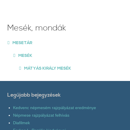
Mesék, mondák
MESETÁR
MESÉK
MÁTYÁS KIRÁLY MESÉK
Legújabb bejegyzések
Kedvenc népmesém rajzpályázat eredménye
Népmese rajzpályázat felhívás
Diafilmek