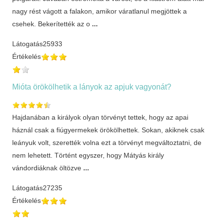
nagy rést vágott a falakon, amikor váratlanul megjöttek a
csehek. Bekerítették az o
...
Látogatás
25933
Értékelés
Mióta örökölhetik a lányok az apjuk vagyonát?
Hajdanában a királyok olyan törvényt tettek, hogy az apai
háznál csak a fiúgyermekek örökölhettek. Sokan, akiknek csak
leányuk volt, szerették volna ezt a törvényt megváltoztatni, de
nem lehetett. Történt egyszer, hogy Mátyás király
vándordiáknak öltözve
...
Látogatás
27235
Értékelés