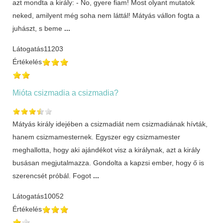
azt mondta a király: - No, gyere fiam! Most olyant mutatok
neked, amilyent még soha nem láttál! Mátyás vállon fogta a
juhászt, s beme
...
Látogatás
11203
Értékelés
Mióta csizmadia a csizmadia?
Mátyás király idejében a csizmadiát nem csizmadiának hívták,
hanem csizmamesternek. Egyszer egy csizmamester
meghallotta, hogy aki ajándékot visz a királynak, azt a király
busásan megjutalmazza. Gondolta a kapzsi ember, hogy ő is
szerencsét próbál. Fogot
...
Látogatás
10052
Értékelés