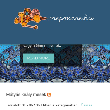
Válogatások a szájhagyomány
útján terjedő elbeszélésekből,
melyeket olyan ismert gyűjtők
állítottak össze, mint Benedek
Elek, Illyés Gyula, Arany László
vagy a Grimm fivérek.
READ MORE
Mátyás király mesék
Találatok: 81 - 86 / 86
Ebben a kategóriában
·
Összes