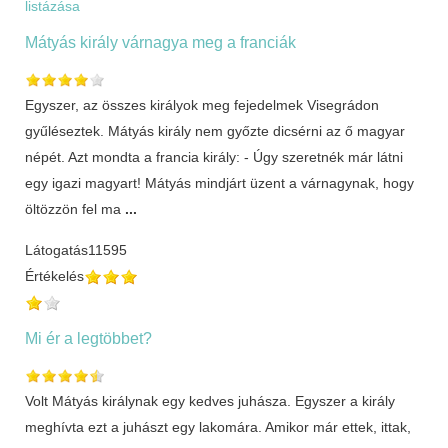
listázása
Mátyás király várnagya meg a franciák
Egyszer, az összes királyok meg fejedelmek Visegrádon
gyűléseztek. Mátyás király nem győzte dicsérni az ő magyar
népét. Azt mondta a francia király: - Úgy szeretnék már látni
egy igazi magyart! Mátyás mindjárt üzent a várnagynak, hogy
öltözzön fel ma
...
Látogatás
11595
Értékelés
Mi ér a legtöbbet?
Volt Mátyás királynak egy kedves juhásza. Egyszer a király
meghívta ezt a juhászt egy lakomára. Amikor már ettek, ittak,