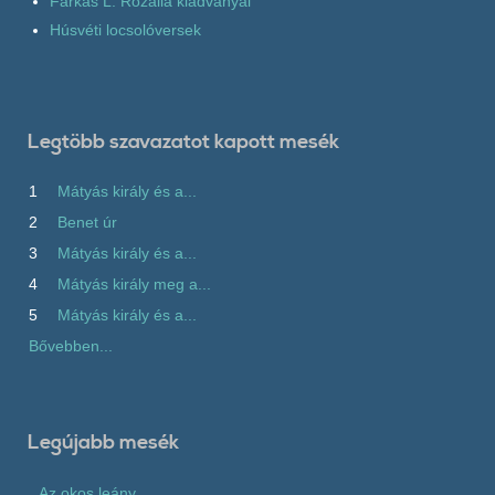
Farkas L. Rozália kiadványai
Húsvéti locsolóversek
Legtöbb szavazatot kapott mesék
1
Mátyás király és a...
2
Benet úr
3
Mátyás király és a...
4
Mátyás király meg a...
5
Mátyás király és a...
Bővebben...
Legújabb mesék
Az okos leány