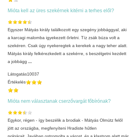
Mióta kell az üres szekérnek kitérni a terhes elől?
Egyszer Mátyás király találkozott egy szegény jobbággyal, aki
a karcagi malomba igyekezett őrletni. Tíz zsák búza volt a
szekéren. Csak úgy nyekeregtek a kerekek a nagy teher alatt.
Mátyás király felkérezkedett a szekérre, s beszélgetni kezdett
a jobbágg
...
Látogatás
10037
Értékelés
Mióta nem választanak cserzővargát főbírónak?
Egykor, régen - így beszélik a brodiak - Mátyás Olmütz felől
jött az országba, megfenyíteni Hradiste hűtlen
polgárait. Javában ostromolta a várost, és a klastrom alatt már