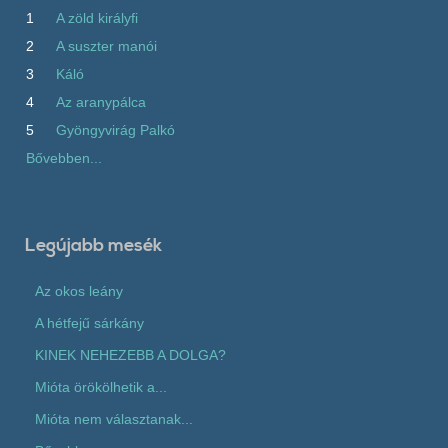
1
A zöld királyfi
2
A suszter manói
3
Káló
4
Az aranypálca
5
Gyöngyvirág Palkó
Bővebben...
Legújabb mesék
Az okos leány
A hétfejű sárkány
KINEK NEHEZEBB A DOLGA?
Mióta örökölhetik a...
Mióta nem választanak...