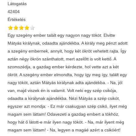
Látogatás
42404
Értékelés
Egy szegény ember talált egy nagyon nagy tököt. Elvitte
Mátyás királynak, odaadta ajándékba. A király meg pénzt adott
a szegény embernek, annyit, hogy két ökröt vehetett rajta. Így
aztán négy ökrön szánthatott, mert azelőtt is volt kettő. A
szomszédja, a gazdag ember kérdezte, hol vette azt a két
ökröt. A szegény ember elmondta, hogy így meg így, talált egy
nagy tököt, aztán Mátyás királynak adta ajándékba. - Na, jól
van, majd viszek én is valamit. Volt neki egy szép csikója,
odaadta a királynak ajándékba. Nézi Mátyás a szép csikót,
egyszer azt mondja: - Ez már csakugyan szép csikó, ilyet még
magam sem láttam! Odavezeti a gazdag embert a tökhöz,
hogy hát ő látott-e már ilyen nagy tököt. - Na, már ilyent még
magam sem láttam! - Na, legyen a magáé azért a csikóért!