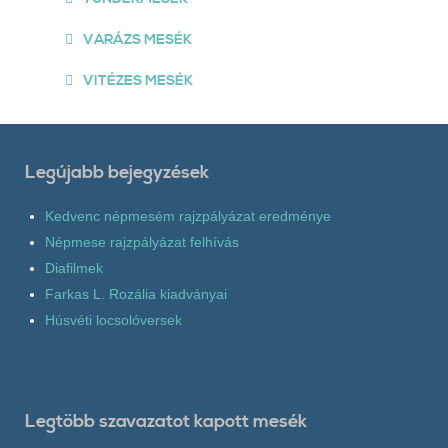
VARÁZS MESÉK
VITÉZES MESÉK
Legújabb bejegyzések
Kedvenc népmesém rajzpályázat eredménye
Népmese rajzpályázat felhívás
Diafilmek
Farkas L. Rozália kiadványai
Húsvéti locsolóversek
Legtöbb szavazatot kapott mesék