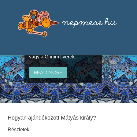
Válogatások a szájhagyomány
útján terjedő elbeszélésekből,
melyeket olyan ismert gyűjtők
állítottak össze, mint Benedek
Elek, Illyés Gyula, Arany László
vagy a Grimm fivérek.
READ MORE
Hogyan ajándékozott Mátyás király?
Részletek