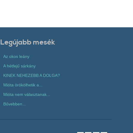
Legújabb mesék
Az okos leány
A hétfejű sárkány
KINEK NEHEZEBB A DOLGA?
Mióta örökölhetik a...
Mióta nem választanak...
Bővebben...