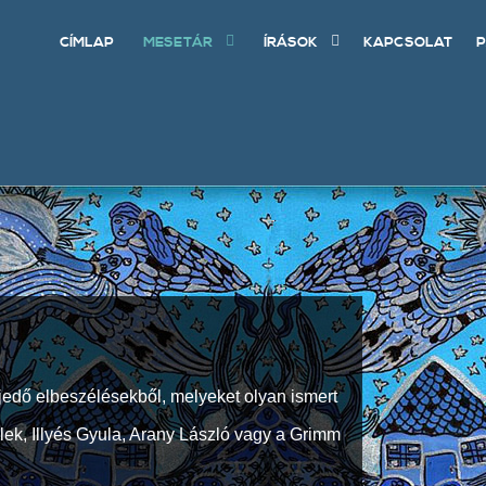
CÍMLAP
MESETÁR
ÍRÁSOK
KAPCSOLAT
P
jedő elbeszélésekből, melyeket olyan ismert
Elek, Illyés Gyula, Arany László vagy a Grimm