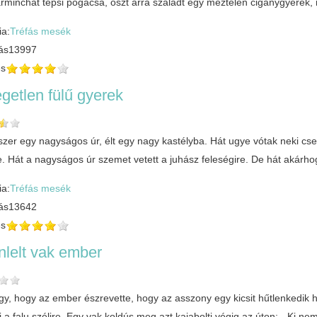
rminchat tepsi pogácsa, oszt arra szaladt egy meztelen cigánygyerek, 
ia:
Tréfás mesék
ás
13997
és
getlen fülű gyerek
szer egy nagyságos úr, élt egy nagy kastélyba. Hát ugye vótak neki csel
. Hát a nagyságos úr szemet vetett a juhász feleségire. De hát akárhog
ia:
Tréfás mesék
ás
13642
és
nlelt vak ember
gy, hogy az ember észrevette, hogy az asszony egy kicsit hűtlenkedik 
 a falu szélire. Egy vak koldús meg azt kajabolti végig az úton: - Ki n