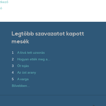
tkező
só
Legtöbb szavazatot kapott
mesék
1
A lóvá tett uzsorás
2
Hogyan ették meg a...
3
Öt tojás
4
Az üst arany
5
A varga
Bővebben...