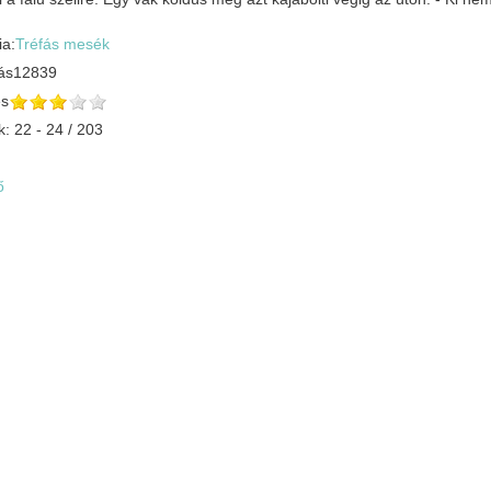
ia:
Tréfás mesék
ás
12839
és
k: 22 - 24 / 203
ő