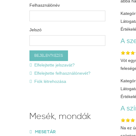
abba ha
Felhasználónév
Kategór
Látogat
Értékel
Jelszó
A sze
Vót egy
Elfelejtette jelszavát?
felesége
Elfelejtette felhasználónevét?
Kategór
Fiók létrehozása
Látogat
Értékel
A szí
Mesék, mondák
Na ez ú
MESETÁR
szántani