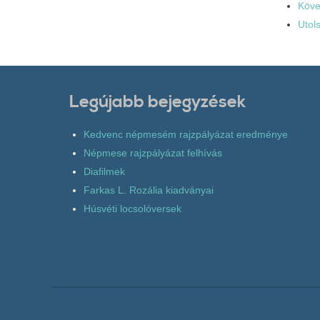
Köve
Utol
Legújabb bejegyzések
Kedvenc népmesém rajzpályázat eredménye
Népmese rajzpályázat felhívás
Diafilmek
Farkas L. Rozália kiadványai
Húsvéti locsolóversek