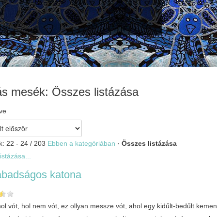
ás mesék: Összes listázása
ve
k: 22 - 24 / 203
Ebben a kategóriában
·
Összes listázása
istázása...
abadságos katona
hol vót, hol nem vót, ez ollyan messze vót, ahol egy kidűlt-bedűlt ke