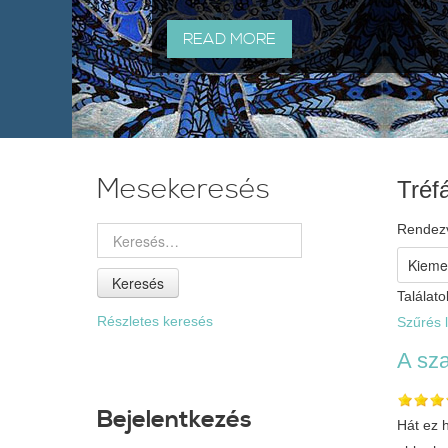
READ MORE
Mesekeresés
Tréf
Rendez
Keresés
Találato
Részletes keresés
Szűrés l
A sz
Bejelentkezés
Hát ez 