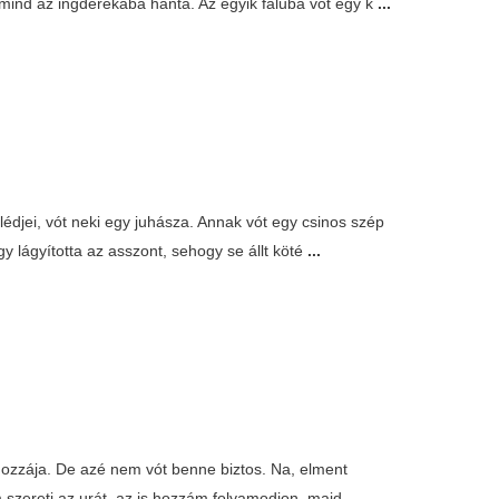
mind az ingderekába hánta. Az egyik faluba vót egy k
...
édjei, vót neki egy juhásza. Annak vót egy csinos szép
y lágyította az asszont, sehogy se állt köté
...
hozzája. De azé nem vót benne biztos. Na, elment
em szereti az urát, az is hozzám folyamodjon, majd
...