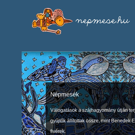
Népmesék
Válogatások a szájhagyomány útján ter
gyűjtők állítottak össze, mint Benedek 
fivérek.