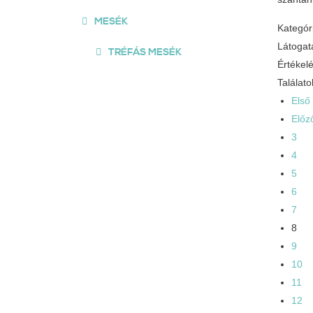
MESÉK
Kategór
Látogat
TRÉFÁS MESÉK
Értékel
Találato
Első
Előz
3
4
5
6
7
8
9
10
11
12