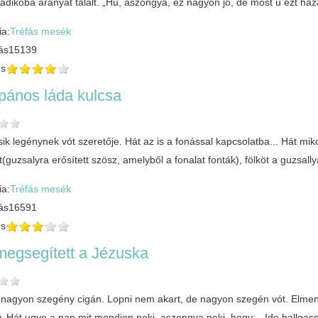
 ládikóba aranyat talált. „Hű, aszongya, ez nagyon jó, de most ű ezt h
ia:
Tréfás mesék
ás
15139
és
ipános láda kulcsa
k legénynek vót szeretője. Hát az is a fonással kapcsolatba... Hát miko
(guzsalyra erősített szösz, amelyből a fonalat fonták), fölköt a guzsa
ia:
Tréfás mesék
ás
16591
és
megsegített a Jézuska
 nagyon szegény cigán. Lopni nem akart, de nagyon szegén vót. Elme
 Hát ugye a pap mit mondjon neki, aszongya neki, hogy: - Ide hallgassá