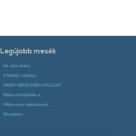
Legújabb mesék
Az okos leány
A hétfejű sárkány
KINEK NEHEZEBB A DOLGA?
Mióta örökölhetik a...
Mióta nem választanak...
Bővebben...