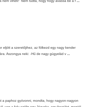
aza nem viheti!" Nem tudta, hogy hogy avassa be a f
...
r eljött a szeretőjihez, az fölkezd egy nagy kender
llyára. Aszongya neki: -Hű de nagy gúgyelád v
...
nt a paphoz gyóvonni, mondta, hogy nagyon-nagyon
l, van a falu szélin egy Jézuska, egy feszület, menjél