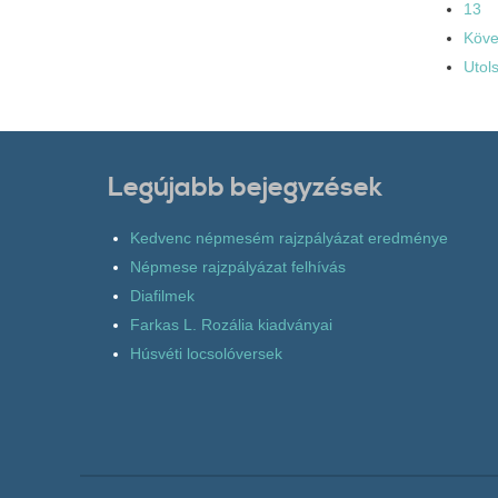
13
Köve
Utol
Legújabb bejegyzések
Kedvenc népmesém rajzpályázat eredménye
Népmese rajzpályázat felhívás
Diafilmek
Farkas L. Rozália kiadványai
Húsvéti locsolóversek