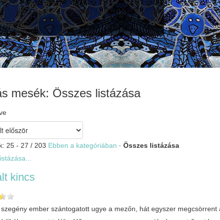
ás mesék: Összes listázása
ve
k: 25 - 27 / 203
Ebben a kategóriában
·
Összes listázása
istázása...
ált kincs
 szegény ember szántogatott ugye a mezőn, hát egyszer megcsörrent az