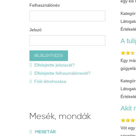
egy kis
Felhasználónév
Kategór
Látogat
Értékel
Jelszó
A tul
Egy mási
Elfelejtette jelszavát?
gúgyelát
Elfelejtette felhasználónevét?
Kategór
Fiók létrehozása
Látogat
Értékel
Akit 
Mesék, mondák
Vót egy
MESETÁR
szegény.