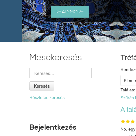
READ MORE
Mesekeresés
Tréf
Rendez
Keresés
Találato
Részletes keresés
Szűrés l
A tal
Bejelentkezés
No, egy