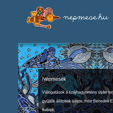
Népmesék
Válogatások a szájhagyomány útján ter
gyűjtők állítottak össze, mint Benedek 
fivérek.