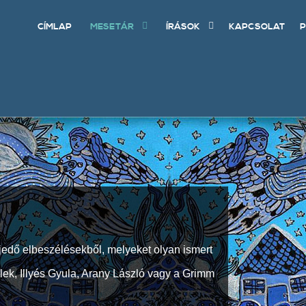
CÍMLAP
MESETÁR
ÍRÁSOK
KAPCSOLAT
P
jedő elbeszélésekből, melyeket olyan ismert
Elek, Illyés Gyula, Arany László vagy a Grimm