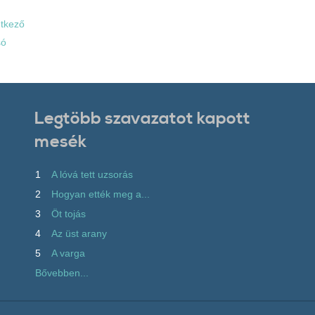
tkező
só
Legtöbb szavazatot kapott
mesék
1
A lóvá tett uzsorás
2
Hogyan ették meg a...
3
Öt tojás
4
Az üst arany
5
A varga
Bővebben...