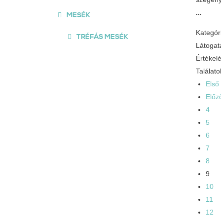
...
MESÉK
Kategór
TRÉFÁS MESÉK
Látogat
Értékel
Találato
Első
Előz
4
5
6
7
8
9
10
11
12