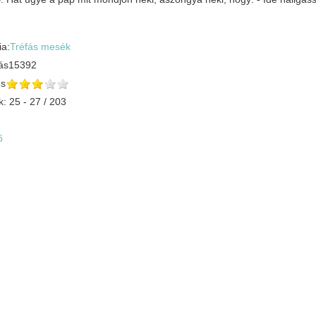
ia:
Tréfás mesék
ás
15392
és
k: 25 - 27 / 203
ő