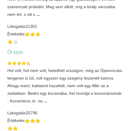
szerencsét próbálni, Meg sem állott, míg a király városába
nem ért, s ott s
...
Látogatás
11301
Értékelés
Öt tojás
Hol volt, hol nem volt, hetedhét országon, még az Óperenciás-
tengeren is túl, volt egyszer egy szegény leszerelt katona.
Ahogy ment, baktatott hazafelé, nem volt egy fillér se a
zsebében. Betért egy kocsmába. Azt mondja a kocsmárosnak:
- Kocsmáros úr, na
...
Látogatás
25796
Értékelés