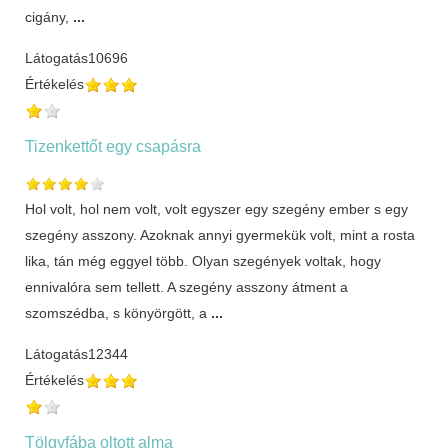
cigány,
...
Látogatás
10696
Értékelés
Tizenkettőt egy csapásra
Hol volt, hol nem volt, volt egyszer egy szegény ember s egy
szegény asszony. Azoknak annyi gyermekük volt, mint a rosta
lika, tán még eggyel több. Olyan szegények voltak, hogy
ennivalóra sem tellett. A szegény asszony átment a
szomszédba, s könyörgött, a
...
Látogatás
12344
Értékelés
Tölgyfába oltott alma