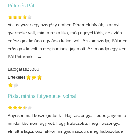
Péter és Pál
Volt egyszer egy szegény ember. Péternek hívták, s annyi
gyermeke volt, mint a rosta lika, még eggyel több, de aztán
egész gazdasága egy árva kakas volt. A szomszédja, Pál meg
erős gazda volt, s mégis mindig jajgatott. Azt mondja egyszer
Pál Péternek: -
...
Látogatás
23360
Értékelés
Pista, mintha füttyentettél volna!
Anyósommal beszélgettünk: -Hej -aszongya-, édes jányom, a
mi időnkbe nem úgy vót, hogy hálószoba, meg - aszongya -
elmúlt a lagzi, oszt akkor mingyá nászútra meg hálószoba a