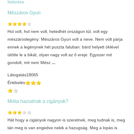
listázása
Mészáros Gyuri
Hol volt, hol nem volt, hetedhét országon túl, volt egy
mészároslegény: Mészáros Gyuri volt a neve. Nem volt párja
ennek a legénynek hét puszta faluban: bárd helyett öklével
ütötte le a bikát, olyan nagy volt az ő ereje. Egyszer mit
gondolt, mit nem Mész
...
Látogatás
18065
Értékelés
Mióta hazudnak a cigányok?
Hát hogy a cigányok nagyon is szeretnek, meg tudnak is, meg
tán meg is van engedve nekik a hazugság. Meg a lopás is