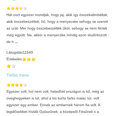
Hát oszt egyszer mondják, hogy jaj, akik így összekalimbáltak,
akik összebeszéltek, hű, hogy a menyecske sehogy se szereti
az urát. Mer hogy összebeszélték űköt, sehogy se nem fértek
meg együtt. Na, akkor a menyecske mindig azon studírkozott -
de h
...
Látogatás
11549
Értékelés
Tréfás mese
Egyszer volt, hol nem volt, hetedhét országon is túl, még az
üveghegyeken is túl, ahol a kis kurta farkú malac túr, volt
egyszer egy ember. Ennek az embernek három fia volt. A
legidősebbet hívták Gyűszűnek, a középsőt Fésűnek s a