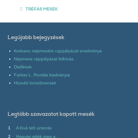
TRÉFÁS MESÉK
Legújabb bejegyzések
Kedvenc népmesém rajzpályázat eredménye
Népmese rajzpályázat felhívás
Diafilmek
Farkas L. Rozália kiadványai
Húsvéti locsolóversek
Legtöbb szavazatot kapott mesék
1
A lóvá tett uzsorás
2
Hogyan ették meg a...