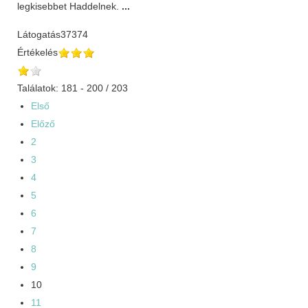
legkisebbet Haddelnek.
...
Látogatás
37374
Értékelés
Találatok: 181 - 200 / 203
Első
Előző
2
3
4
5
6
7
8
9
10
11