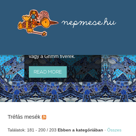
Válogatások a szájhagyomány
útján terjedő elbeszélésekből,
melyeket olyan ismert gyűjtők
állítottak össze, mint Benedek
Elek, Illyés Gyula, Arany László
vagy a Grimm fivérek.
READ MORE
Tréfás mesék
Találatok: 181 - 200 / 203
Ebben a kategóriában
·
Összes