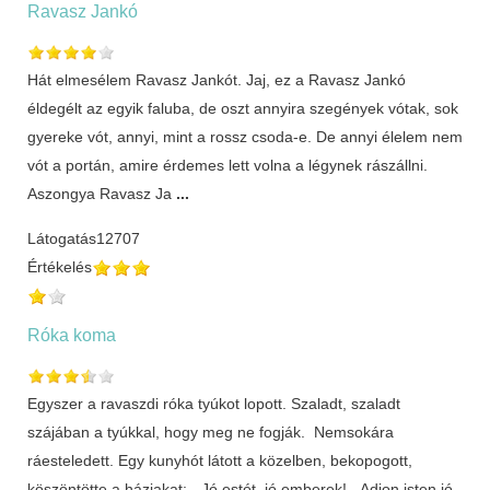
Ravasz Jankó
Hát elmesélem Ravasz Jankót. Jaj, ez a Ravasz Jankó
éldegélt az egyik faluba, de oszt annyira szegények vótak, sok
gyereke vót, annyi, mint a rossz csoda-e. De annyi élelem nem
vót a portán, amire érdemes lett volna a légynek rászállni.
Aszongya Ravasz Ja
...
Látogatás
12707
Értékelés
Róka koma
Egyszer a ravaszdi róka tyúkot lopott. Szaladt, szaladt
szájában a tyúkkal, hogy meg ne fogják. Nemsokára
ráesteledett. Egy kunyhót látott a közelben, bekopogott,
köszöntötte a háziakat: - Jó estét, jó emberek! - Adjon isten jó