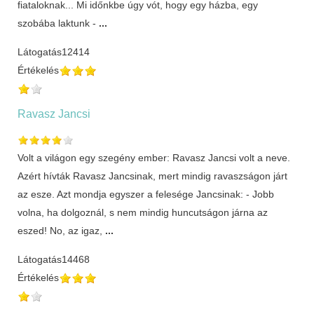
fiataloknak... Mi időnkbe úgy vót, hogy egy házba, egy
szobába laktunk -
...
Látogatás
12414
Értékelés
Ravasz Jancsi
Volt a világon egy szegény ember: Ravasz Jancsi volt a neve.
Azért hívták Ravasz Jancsinak, mert mindig ravaszságon járt
az esze. Azt mondja egyszer a felesége Jancsinak: - Jobb
volna, ha dolgoznál, s nem mindig huncutságon járna az
eszed! No, az igaz,
...
Látogatás
14468
Értékelés