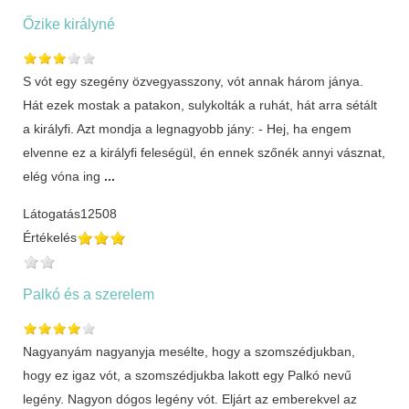
Őzike királyné
S vót egy szegény özvegyasszony, vót annak három jánya.
Hát ezek mostak a patakon, sulykolták a ruhát, hát arra sétált
a királyfi. Azt mondja a legnagyobb jány: - Hej, ha engem
elvenne ez a királyfi feleségül, én ennek szőnék annyi vásznat,
elég vóna ing
...
Látogatás
12508
Értékelés
Palkó és a szerelem
Nagyanyám nagyanyja mesélte, hogy a szomszédjukban,
hogy ez igaz vót, a szomszédjukba lakott egy Palkó nevű
legény. Nagyon dógos legény vót. Eljárt az emberekvel az