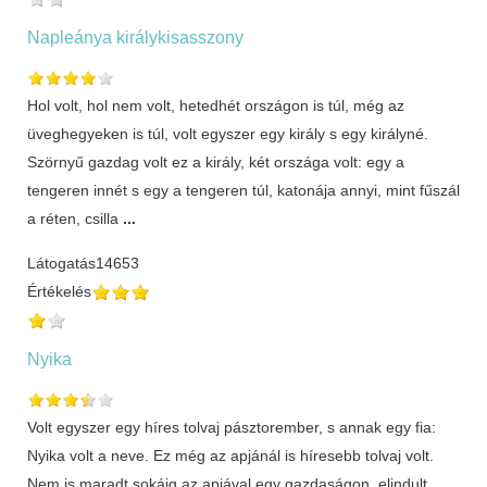
Napleánya királykisasszony
Hol volt, hol nem volt, hetedhét országon is túl, még az
üveghegyeken is túl, volt egyszer egy király s egy királyné.
Szörnyű gazdag volt ez a király, két országa volt: egy a
tengeren innét s egy a tengeren túl, katonája annyi, mint fűszál
a réten, csilla
...
Látogatás
14653
Értékelés
Nyika
Volt egyszer egy híres tolvaj pásztorember, s annak egy fia:
Nyika volt a neve. Ez még az apjánál is híresebb tolvaj volt.
Nem is maradt sokáig az apjával egy gazdaságon, elindult