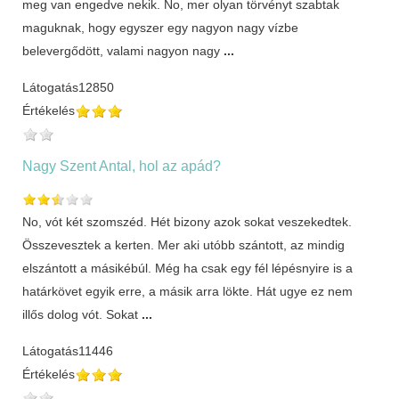
meg van engedve nekik. No, mer olyan törvényt szabtak
maguknak, hogy egyszer egy nagyon nagy vízbe
belevergődött, valami nagyon nagy
...
Látogatás
12850
Értékelés
Nagy Szent Antal, hol az apád?
No, vót két szomszéd. Hét bizony azok sokat veszekedtek.
Összevesztek a kerten. Mer aki utóbb szántott, az mindig
elszántott a másikébúl. Még ha csak egy fél lépésnyire is a
határkövet egyik erre, a másik arra lökte. Hát ugye ez nem
illős dolog vót. Sokat
...
Látogatás
11446
Értékelés