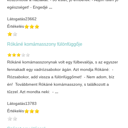
egészséget! - Engedjé
...
Látogatás
23662
Értékelés
Rókáné komámasszony fülönfüggője
Rókáné komámasszonynak volt egy fülbevalója, s az egyszer
fennakadt egy vadrózsabokor ágán. Azt mondja Rókáné: -
Rózsabokor, add vissza a fülönfüggőmet! - Nem adom, bíz
én! Továbbment Rókáné komámasszony, s találkozott a
tűzzel. Azt mondta neki: -
...
Látogatás
13783
Értékelés