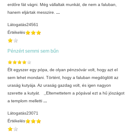
erdőre fát vágni. Még vállaltak munkát, de nem a faluban,
hanem eljártak messzire.
...
Látogatás
24561
Értékelés
Pénzért semmi sem bűn
Élt egyszer egy pópa, de olyan pénzsóvár volt, hogy azt eI
sem lehet mondani. Történt, hogy a faluban megdöglött az
uraság kutyája. Az uraság gazdag volt, és igen nagyon
szerette a kutyát. ,,Eltemettetem a pópával ezt a hű jószágot
a templom melletti
...
Látogatás
23071
Értékelés