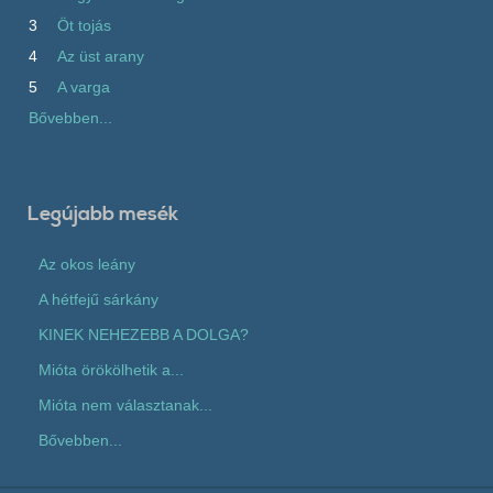
3
Öt tojás
4
Az üst arany
5
A varga
Bővebben...
Legújabb mesék
Az okos leány
A hétfejű sárkány
KINEK NEHEZEBB A DOLGA?
Mióta örökölhetik a...
Mióta nem választanak...
Bővebben...