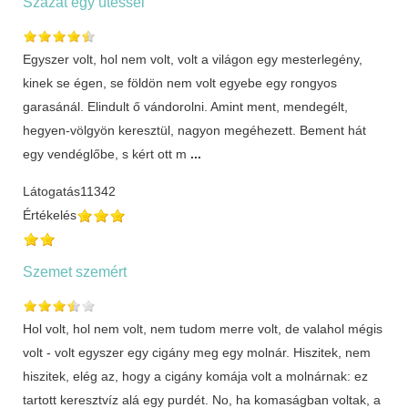
Százat egy ütéssel
Egyszer volt, hol nem volt, volt a világon egy mesterlegény,
kinek se égen, se földön nem volt egyebe egy rongyos
garasánál. Elindult ő vándorolni. Amint ment, mendegélt,
hegyen-völgyön keresztül, nagyon megéhezett. Bement hát
egy vendéglőbe, s kért ott m
...
Látogatás
11342
Értékelés
Szemet szemért
Hol volt, hol nem volt, nem tudom merre volt, de valahol mégis
volt - volt egyszer egy cigány meg egy molnár. Hiszitek, nem
hiszitek, elég az, hogy a cigány komája volt a molnárnak: ez
tartott keresztvíz alá egy purdét. No, ha komaságban voltak, a