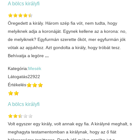
A bölcs királyfi
Öregedett a király. Három szép fia vót, nem tudta, hogy
melyiknek adja a koronáját. Egynek kellene az a korona: no,
de melyiknek? Egyfurmán szerette őköt, mer egyfurmán jók
vótak az apjukhoz. Azt gondolta a király, hogy tróbát tesz.
Behívatja a legöre
...
Kategória:
Mesék
Látogatás
22922
Értékelés
A bölcs királyfi
Volt egyszer egy király, volt annak egy fia. A királyné meghalt, s
meghagyta testamentomban a királynak, hogy az ő fiát
bölcsességre taníttassa. Darab idő múlva eszébe jut a