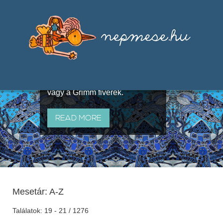
Válogatások a szájhagyomány
útján terjedő elbeszélésekből,
melyeket olyan ismert gyűjtők
állítottak össze, mint Benedek
Elek, Illyés Gyula, Arany László
vagy a Grimm fivérek.
READ MORE
Mesetár: A-Z
Találatok: 19 - 21 / 1276