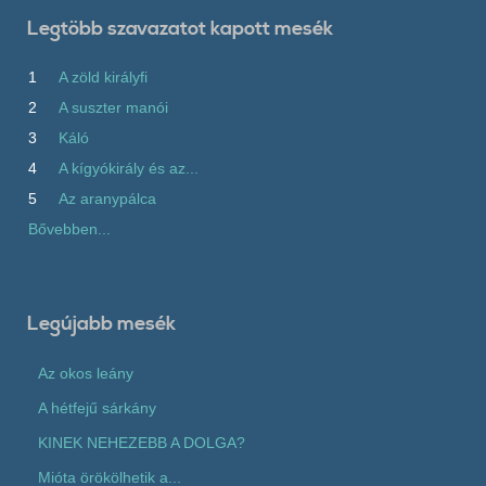
Legtöbb szavazatot kapott mesék
1
A zöld királyfi
2
A suszter manói
3
Káló
4
A kígyókirály és az...
5
Az aranypálca
Bővebben...
Legújabb mesék
Az okos leány
A hétfejű sárkány
KINEK NEHEZEBB A DOLGA?
Mióta örökölhetik a...