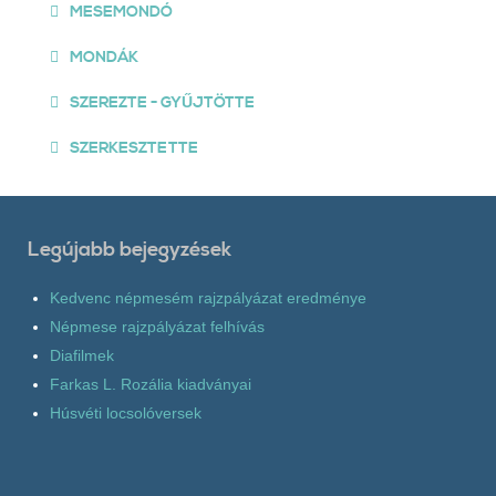
MESEMONDÓ
MONDÁK
SZEREZTE - GYŰJTÖTTE
SZERKESZTETTE
Legújabb bejegyzések
Kedvenc népmesém rajzpályázat eredménye
Népmese rajzpályázat felhívás
Diafilmek
Farkas L. Rozália kiadványai
Húsvéti locsolóversek