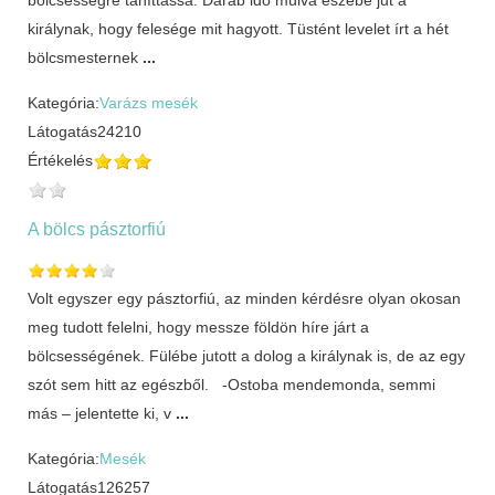
királynak, hogy felesége mit hagyott. Tüstént levelet írt a hét
bölcsmesternek
...
Kategória:
Varázs mesék
Látogatás
24210
Értékelés
A bölcs pásztorfiú
Volt egyszer egy pásztorfiú, az minden kérdésre olyan okosan
meg tudott felelni, hogy messze földön híre járt a
bölcsességének. Fülébe jutott a dolog a királynak is, de az egy
szót sem hitt az egészből. -Ostoba mendemonda, semmi
más – jelentette ki, v
...
Kategória:
Mesék
Látogatás
126257