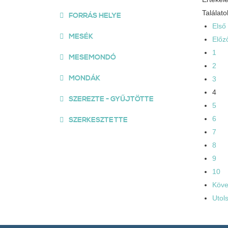
Találato
FORRÁS HELYE
Első
MESÉK
Előz
1
MESEMONDÓ
2
MONDÁK
3
4
SZEREZTE - GYŰJTÖTTE
5
6
SZERKESZTETTE
7
8
9
10
Köve
Utol