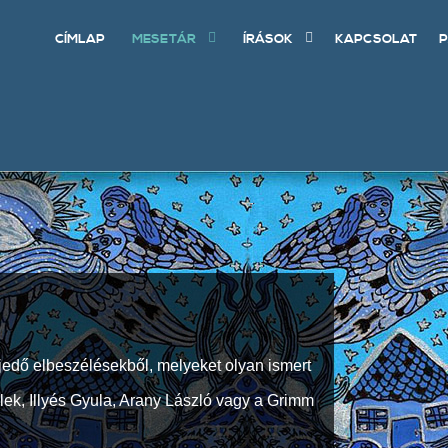
CÍMLAP
MESETÁR
ÍRÁSOK
KAPCSOLAT
P
jedő elbeszélésekből, melyeket olyan ismert
Elek, Illyés Gyula, Arany László vagy a Grimm