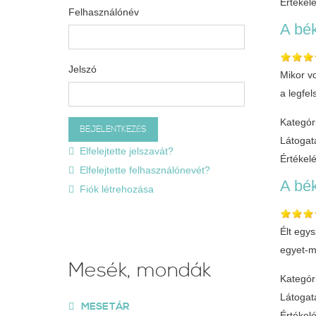
Értékel
Felhasználónév
A bék
Jelszó
Mikor vo
a legfe
Kategór
Látogat
Elfelejtette jelszavát?
Értékel
Elfelejtette felhasználónevét?
A bék
Fiók létrehozása
Élt egys
egyet-m
Mesék, mondák
Kategór
Látogat
MESETÁR
Értékel