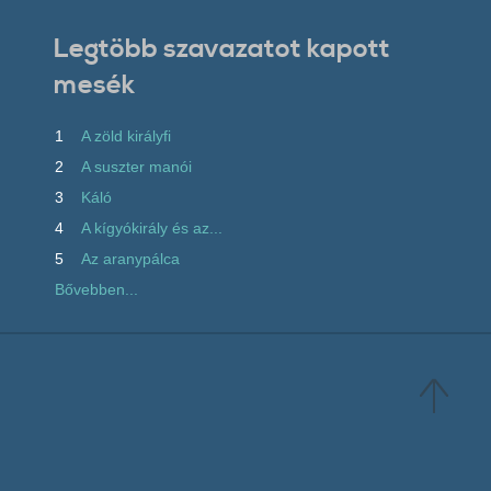
Legtöbb szavazatot kapott
mesék
1
A zöld királyfi
2
A suszter manói
3
Káló
4
A kígyókirály és az...
5
Az aranypálca
Bővebben...