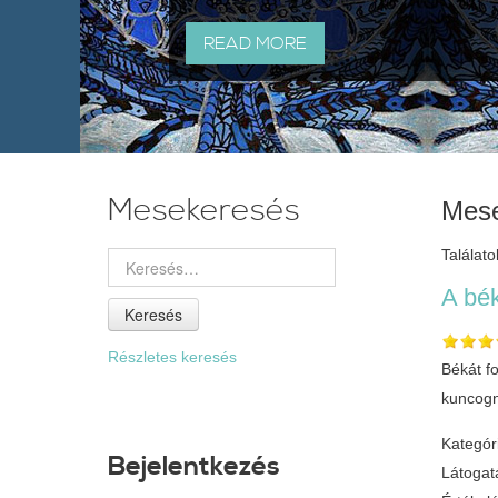
READ MORE
Mesekeresés
Mese
Találato
A bék
Keresés
Részletes keresés
Békát fo
kuncogn
Kategór
Bejelentkezés
Látogat