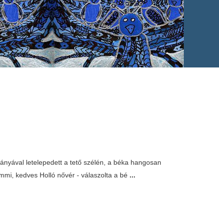
kmányával letelepedett a tető szélén, a béka hangosan
mi, kedves Holló nővér - válaszolta a bé
...