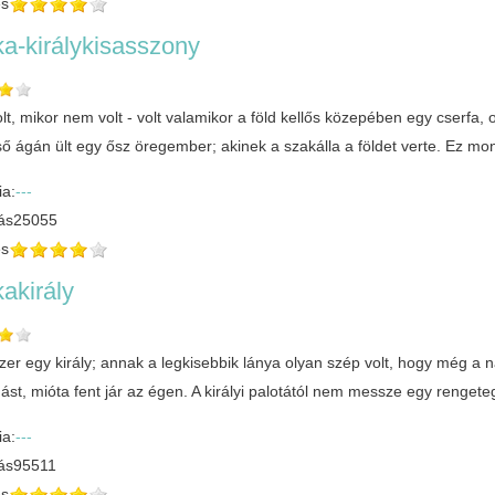
és
a-királykisasszony
lt, mikor nem volt - volt valamikor a föld kellős közepében egy cserfa,
lső ágán ült egy ősz öregember; akinek a szakálla a földet verte. Ez 
ia:
---
ás
25055
és
akirály
zer egy király; annak a legkisebbik lánya olyan szép volt, hogy még a na
ást, mióta fent jár az égen. A királyi palotától nem messze egy rengete
ia:
---
ás
95511
és