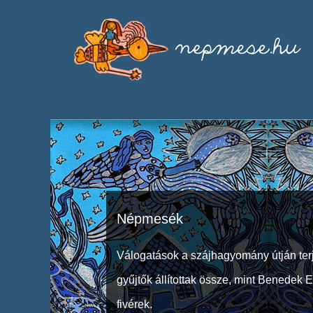
Népmesék
Válogatások a szájhagyomány útján ter
gyűjtők állítottak össze, mint Benedek 
fivérek.