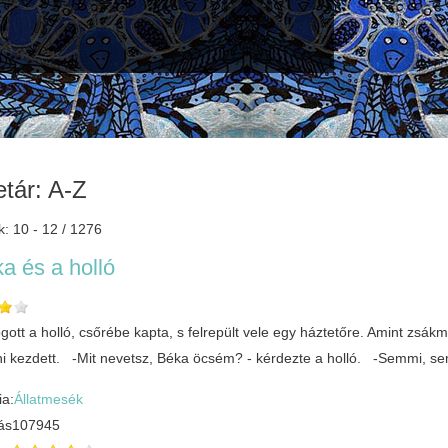
tár: A-Z
k: 10 - 12 / 1276
a és a holló
gott a holló, csőrébe kapta, s felrepült vele egy háztetőre. Amint zsá
i kezdett. -Mit nevetsz, Béka öcsém? - kérdezte a holló. -Semmi, sem
ia:
Állatmesék
ás
107945