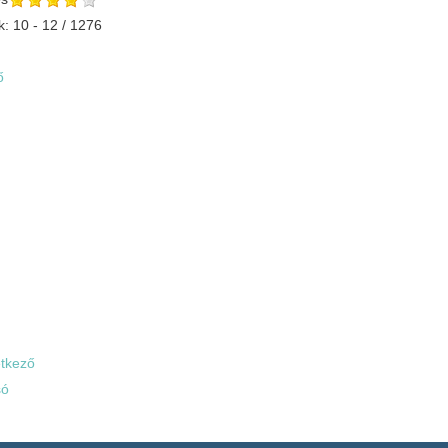
k: 10 - 12 / 1276
ő
tkező
só