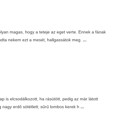
 olyan magas, hogy a teteje az eget verte. Ennek a fának
mondta nekem ezt a mesét, hallgassátok meg.
...
p is elcsodálkozott, ha rásütött, pedig az már látott
g nagy erdő sötétlett; sűrű lombos kerek h
...