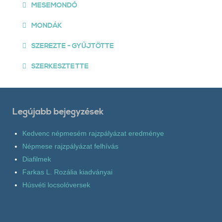
MESEMONDÓ
MONDÁK
SZEREZTE - GYŰJTÖTTE
SZERKESZTETTE
Legújabb bejegyzések
Kedvenc népmesém rajzpályázat eredménye
Népmese rajzpályázat felhívás
Diafilmek
Farkas L. Rozália kiadványai
Húsvéti locsolóversek