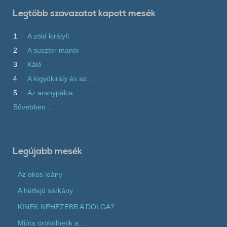
Legtöbb szavazatot kapott mesék
1
A zöld királyfi
2
A suszter manói
3
Káló
4
A kígyókirály és az...
5
Az aranypálca
Bővebben...
Legújabb mesék
Az okos leány
A hétfejű sárkány
KINEK NEHEZEBB A DOLGA?
Mióta örökölhetik a...