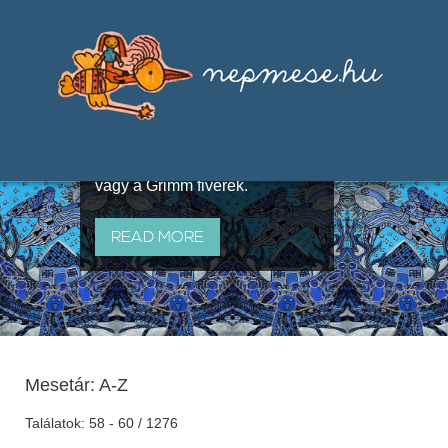
Válogatások a szájhagyomány
útján terjedő elbeszélésekből,
melyeket olyan ismert gyűjtők
állítottak össze, mint Benedek
Elek, Illyés Gyula, Arany László
vagy a Grimm fivérek.
READ MORE
Mesetár: A-Z
Találatok: 58 - 60 / 1276