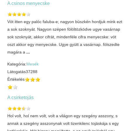
A csinos menyecske
Vót itten egy palóc faluba-e; nagyon büszkén hordjuk mink ezt
a sok szoknyát. Nagyon szépen fölöltözködve ugye vasárnap
sok szoknyát, akkor cifrát, mindenféle cifra menyecske: vót
oszt akkor egy menyecske. Ugye gyütt a vasárnap. fölszedte
magára a
...
Kategória:
Mesék
Látogatás
37288
Értékelés
A csirketojás
Hol volt, hol nem volt, volt a világon egy szegény asszony, s
annak a szegény asszonynak volt tizenkilenc tojáskája s egy
kotlócskája. Hát bizony megültette, s az egyik tojásból egy