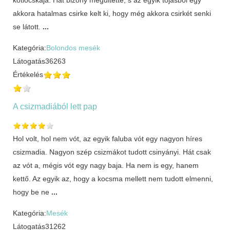
akkora hatalmas csirke kelt ki, hogy még akkora csirkét senki
se látott.
...
Kategória:
Bolondos mesék
Látogatás
36263
Értékelés
A csizmadiából lett pap
Hol volt, hol nem vót, az egyik faluba vót egy nagyon híres
csizmadia. Nagyon szép csizmákot tudott csinyányi. Hát csak
az vót a, mégis vót egy nagy baja. Ha nem is egy, hanem
kettő. Az egyik az, hogy a kocsma mellett nem tudott elmenni,
hogy be ne
...
Kategória:
Mesék
Látogatás
31262