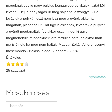
maguknak egy jó nagy pulyka, legnagyobb pulykájok: aztat köll
levágni! Hej, a nagyságos úr meg sajnálta, aszongya: - De
levágjuk a pulykát, oszt nem lesz meg a gyűrű, akkor jaj
magának, plébános úr! Hát úgy is csináltak, levágták a pulykát,
a gyűrűt megtanálták. Így akkor oszt mindenki ugye
megmenekült, mindenkinek jóra fordult a sora, és akkor mán
ma is élnek, ha meg nem haltak. Magyar Zoltán A herencsényi
mesemondó - Balassi Kiadó Budapest - 2004
Értékelés
25 szavazat
Nyomtatás
Mesekeresés