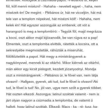
föl, köll menni misézni! - Hahaha - nevetett egyet -, haha, nem
misézek én! De megint: - Plébános úr, hát ne vicceljön, hát má
tele van a templom népekvel, hát misézni köll! - Hahaha, nem
kelek én! Hát egyszer aszongyák az emberek; ott vót a
harangozó is meg a templombíró: - Tegyük föl, majd megrázza
a kocsi, oszt akkor majd kijózanodik, be van rúgva ez a pap!
Elmentek, oszt a templomba elvitték, rátették a kocsira, ott a
sekrestyébe megmosdatták, ráhúzták a miseruhát,
fölöltöztették a papot. Hát megy a ministrángyerek a
nagykönyvvel, mennek ki az oltárhó. Mikor kiérnek az oltárhó,
mán akkor egy kicsit pislogott, kezdett józanyodnyi. Mondja
oszt a ministrángyerek: - Plébános úr, le fővel van, nem látja
olvasni! - Hallgass, gyerek, aki tud, tud le fővel is olvasni! Aki
tud, le fővel is tud! No, jól van, ugye nem szólt a gyerek többet.
Hát oszten elkezdi. Aszongya: latinul szoktak valamit - nem is
járt olyan nagyon a csizmadia a templomba, de valamit ű
hallott. hogy latinul szoktak. Elkezdi: Macs - ka - ré- tusz, ka-