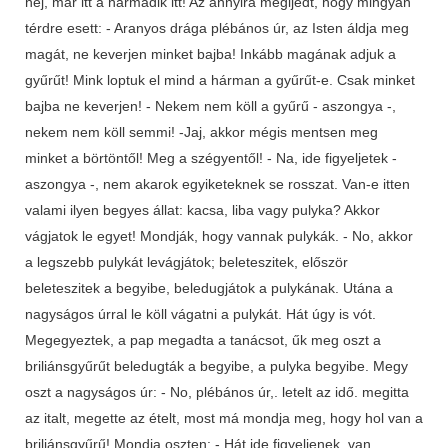
hej, már itt a harmadik itt! Az annyira megijedt, hogy mingyán
térdre esett: - Aranyos drága plébános úr, az Isten áldja meg
magát, ne keverjen minket bajba! Inkább magának adjuk a
gyűrűt! Mink loptuk el mind a hárman a gyűrűt-e. Csak minket
bajba ne keverjen! - Nekem nem köll a gyűrű - aszongya -,
nekem nem köll semmi! -Jaj, akkor mégis mentsen meg
minket a börtöntől! Meg a szégyentől! - Na, ide figyeljetek -
aszongya -, nem akarok egyiketeknek se rosszat. Van-e itten
valami ilyen begyes állat: kacsa, liba vagy pulyka? Akkor
vágjatok le egyet! Mondják, hogy vannak pulykák. - No, akkor
a legszebb pulykát levágjátok; beleteszitek, először
beleteszitek a begyibe, beledugjátok a pulykának. Utána a
nagyságos úrral le köll vágatni a pulykát. Hát úgy is vót.
Megegyeztek, a pap megadta a tanácsot, űk meg oszt a
briliánsgyűrűt beledugták a begyibe, a pulyka begyibe. Megy
oszt a nagyságos úr: - No, plébános úr,. letelt az idő. megitta
az italt, megette az ételt, most má mondja meg, hogy hol van a
briliánsgyűrű! Mondja oszten: - Hát ide figyeljenek, van