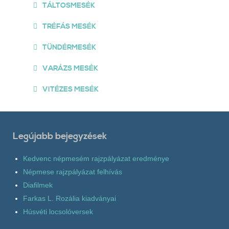
TÁLTOSMESÉK
TRÉFÁS MESÉK
TÜNDÉRMESÉK
VARÁZS MESÉK
VITÉZES MESÉK
Legújabb bejegyzések
Kedvenc népmesém rajzpályázat eredménye
Népmese rajzpályázat felhívás
Diafilmek
Farkas L. Rozália kiadványai
Húsvéti locsolóversek