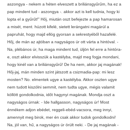
aszongya - nekem a héten elveszett a briliánsgyűrűm, ha ez a
pap mindent tud - aszongya -. akkor azt is kell tudnia, hogy ki
lopta el a gyűrűt!" Hőj, miután oszt befejezte a pap hamarosan
a misét, ment. húzott kifelé, sietett lerángatni magárúl a
papruhát, hogy majd ellóg gyorsan a sekrestyéből hazafelé.
Hőj, de mán az ajtóban a nagyságos úr ott várta a hintóval. -
Na, plébános úr, ha maga mindent tud, üljön fel erre a hintóra-
e, oszt akkor elvisszük a kastélyba, majd meg fogja mondani,
hogy kinél van a briliánsgyűrű! De ha nem, akkor jaj magának!
Hőj-jaj, mán minden színt játszott a csizmadia-pap: mi lesz
mosten? No. elmentek ugye a kastélyba. Akkor oszten ugye
nem tudott kiszólni semmit, nem tudta ugye, mégis valamit
köllött gondolkodnia, időt hagynyi magának. Mondja oszt a
nagyságos úrnak: - Ide hallgasson, nagyságos úr! Most
énnékem adjon ebédet, reggeli-ebéd-vacsora, meg innyi,
amennyit meg birok, mer én csak akkor tudok gondolkodni!
Na, jól van, hű, a nagyságos úr örült neki. - De jaj magának -