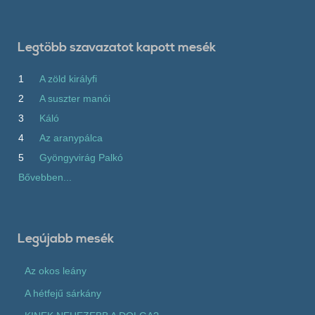
Legtöbb szavazatot kapott mesék
1
A zöld királyfi
2
A suszter manói
3
Káló
4
Az aranypálca
5
Gyöngyvirág Palkó
Bővebben...
Legújabb mesék
Az okos leány
A hétfejű sárkány