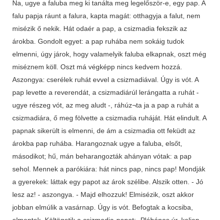
Na, ugye a faluba meg ki tanálta meg legelőször-e, egy pap. A
falu papja ráunt a falura, kapta magát: otthagyja a falut, nem
misézik ő nekik. Hát odaér a pap, a csizmadia fekszik az
árokba. Gondolt egyet: a pap ruhába nem sokáig tudok
elmenni, úgy járok, hogy valamelyik faluba elkapnak, oszt még
miséznem köll. Oszt má végképp nincs kedvem hozzá.
Aszongya: cserélek ruhát evvel a csizmadiával. Úgy is vót. A
pap levette a reverendát, a csizmadiárúl lerángatta a ruhát -
ugye részeg vót, az meg aludt -, ráhúz¬ta ja a pap a ruhát a
csizmadiára, ő meg fölvette a csizmadia ruháját. Hát elindult. A
papnak sikerült is elmenni, de ám a csizmadia ott feküdt az
árokba pap ruhába. Harangoznak ugye a faluba, elsőt,
másodikot; hű, mán beharangozták ahányan vótak: a pap
sehol. Mennek a parókiára: hát nincs pap, nincs pap! Mondják
a gyerekek: láttak egy papot az árok szélibe. Alszik otten. - Jó
lesz az! - aszongya. - Majd elhozzuk! Elmisézik, oszt akkor
jobban elmúlik a vasárnap. Úgy is vót. Befogtak a kocsiba,
elmentek. Költögetik a csizmadia-papot: -Plébános úr, keljen