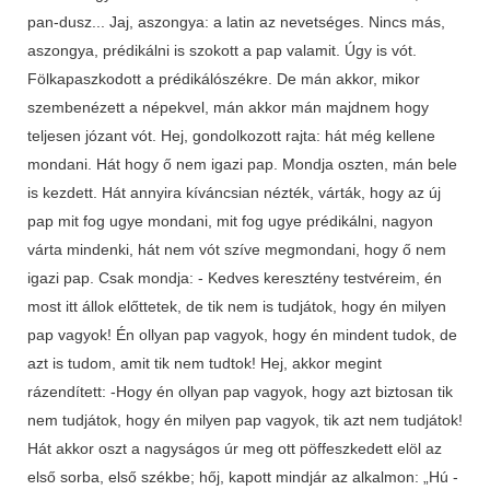
pan-dusz... Jaj, aszongya: a latin az nevetséges. Nincs más,
aszongya, prédikálni is szokott a pap valamit. Úgy is vót.
Fölkapaszkodott a prédikálószékre. De mán akkor, mikor
szembenézett a népekvel, mán akkor mán majdnem hogy
teljesen józant vót. Hej, gondolkozott rajta: hát még kellene
mondani. Hát hogy ő nem igazi pap. Mondja oszten, mán bele
is kezdett. Hát annyira kíváncsian nézték, várták, hogy az új
pap mit fog ugye mondani, mit fog ugye prédikálni, nagyon
várta mindenki, hát nem vót szíve megmondani, hogy ő nem
igazi pap. Csak mondja: - Kedves keresztény testvéreim, én
most itt állok előttetek, de tik nem is tudjátok, hogy én milyen
pap vagyok! Én ollyan pap vagyok, hogy én mindent tudok, de
azt is tudom, amit tik nem tudtok! Hej, akkor megint
rázendített: -Hogy én ollyan pap vagyok, hogy azt biztosan tik
nem tudjátok, hogy én milyen pap vagyok, tik azt nem tudjátok!
Hát akkor oszt a nagyságos úr meg ott pöffeszkedett elöl az
első sorba, első székbe; hőj, kapott mindjár az alkalmon: „Hú -