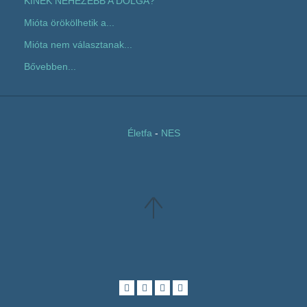
KINEK NEHEZEBB A DOLGA?
Mióta örökölhetik a...
Mióta nem választanak...
Bővebben...
Életfa
-
NES