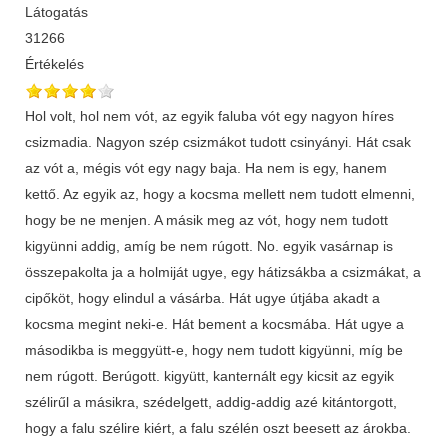
Látogatás
31266
Értékelés
Hol volt, hol nem vót, az egyik faluba vót egy nagyon híres
csizmadia. Nagyon szép csizmákot tudott csinyányi. Hát csak
az vót a, mégis vót egy nagy baja. Ha nem is egy, hanem
kettő. Az egyik az, hogy a kocsma mellett nem tudott elmenni,
hogy be ne menjen. A másik meg az vót, hogy nem tudott
kigyünni addig, amíg be nem rúgott. No. egyik vasárnap is
összepakolta ja a holmiját ugye, egy hátizsákba a csizmákat, a
cipőköt, hogy elindul a vásárba. Hát ugye útjába akadt a
kocsma megint neki-e. Hát bement a kocsmába. Hát ugye a
másodikba is meggyütt-e, hogy nem tudott kigyünni, míg be
nem rúgott. Berúgott. kigyütt, kanternált egy kicsit az egyik
szélirűl a másikra, szédelgett, addig-addig azé kitántorgott,
hogy a falu szélire kiért, a falu szélén oszt beesett az árokba.