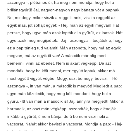
aszongya -, plébános úr, ha meg nem mondja, hogy hol a
briliánsgyűrű! Jaj, nagyon-nagyon nagy bánata vót a papnak.
No, mindegy, mikor viszik a reggelit neki, viszi a reggelit az
egyik inas, jót sóhajt egyet: - Hej, mán az egyik megvan! Hát
persze, hogy ugye mán azok lopták el a gyűrűt, az inasok. Hát
ugye azok meg megijedtek. -Jaj - aszongya -, tudjátok-e, hogy
ez a pap ténleg tud valamit! Mán aszondta, hogy má az egyik
megvan, má az egyik itt van! A második már alig mert
bemenni, vinni az ebédet. Nem is akart végképp. De azt
mondták, hogy be költ menni, mer együtt loptuk, akkor má
most együtt vigyük végbe. Megy, oszt bemegy, beviszi. - Hó -
aszongya -, itt van mán, a második is megvót! Megijedt a pap:
ugye mán közeledik, hogy meg köll mondani, hogy hol a
gyűrű. -Itt van mán a második is! Jaj, annyira megijedt! Mikor a
harmadik, az oszt mán végképp, aszondták, hogy eléadják
inkább a gyűrűt, ű nem bánja, de ű be nem viszi neki a
vacsorát. Nahát akkor beviszi a vacsorát. Mondja a pap: - Hej-