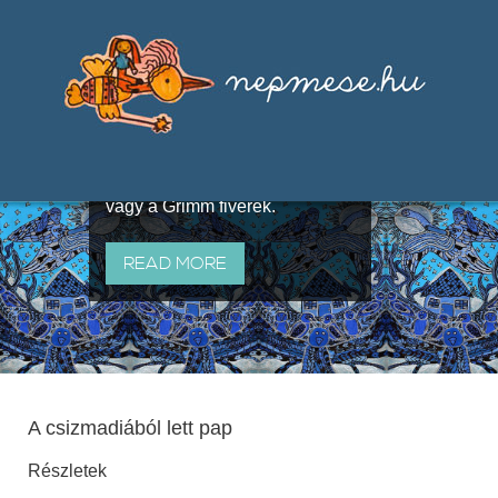
Válogatások a szájhagyomány
útján terjedő elbeszélésekből,
melyeket olyan ismert gyűjtők
állítottak össze, mint Benedek
Elek, Illyés Gyula, Arany László
vagy a Grimm fivérek.
READ MORE
A csizmadiából lett pap
Részletek