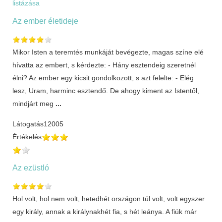
listázása
Az ember életideje
Mikor Isten a teremtés munkáját bevégezte, magas színe elé
hívatta az embert, s kérdezte: - Hány esztendeig szeretnél
élni? Az ember egy kicsit gondolkozott, s azt felelte: - Elég
lesz, Uram, harminc esztendő. De ahogy kiment az Istentől,
mindjárt meg
...
Látogatás
12005
Értékelés
Az ezüstló
Hol volt, hol nem volt, hetedhét országon túl volt, volt egyszer
egy király, annak a királynakhét fia, s hét leánya. A fiúk már