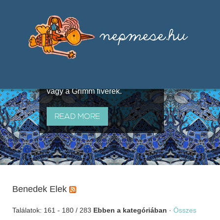
Válogatások a szájhagyomány
útján terjedő elbeszélésekből,
melyeket olyan ismert gyűjtők
állítottak össze, mint Benedek
Elek, Illyés Gyula, Arany László
vagy a Grimm fivérek.
READ MORE
Benedek Elek
Találatok: 161 - 180 / 283
Ebben a kategóriában
·
Összes