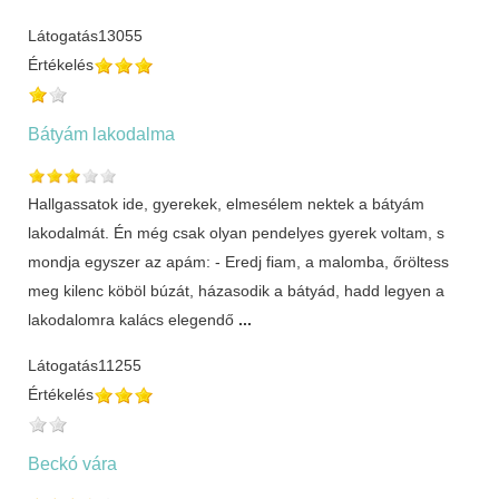
Látogatás
13055
Értékelés
Bátyám lakodalma
Hallgassatok ide, gyerekek, elmesélem nektek a bátyám
lakodalmát. Én még csak olyan pendelyes gyerek voltam, s
mondja egyszer az apám: - Eredj fiam, a malomba, őröltess
meg kilenc köböl búzát, házasodik a bátyád, hadd legyen a
lakodalomra kalács elegendő
...
Látogatás
11255
Értékelés
Beckó vára