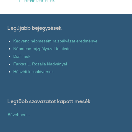
BENEDEK ELEK
Legújabb bejegyzések
Kedvenc népmesém rajzpályázat eredménye
Népmese rajzpályázat felhívás
Diafilmek
Farkas L. Rozália kiadványai
Húsvéti locsolóversek
Legtöbb szavazatot kapott mesék
Bővebben...