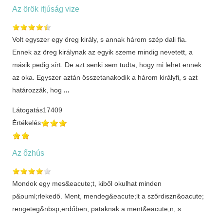
Az örök ifjúság vize
Volt egyszer egy öreg király, s annak három szép dali fia.
Ennek az öreg királynak az egyik szeme mindig nevetett, a
másik pedig sírt. De azt senki sem tudta, hogy mi lehet ennek
az oka. Egyszer aztán összetanakodik a három királyfi, s azt
határozzák, hog
...
Látogatás
17409
Értékelés
Az őzhús
Mondok egy mes&eacute;t, kiből okulhat minden
p&ouml;rlekedő. Ment, mendeg&eacute;lt a szőrdiszn&oacute;
rengeteg&nbsp;erdőben, pataknak a ment&eacute;n, s