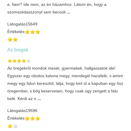
e, fiam? Ide nem, az én házamhoz. Látom én, hogy a
szomszédasszonyt sem becsüli
...
Látogatás
15649
Értékelés
Az öregek
Az öregekről mondok mesét, gyermekek, hallgassatok ide!
Egyszer egy obsitos katona megy, mendegél hazafelé, s amint
megy egy falun keresztül, látja, hogy kint ül a kapuban egy ősz
öregember, s bőg keservesen, hogy csak úgy zengett a falu
belé. Kérdi az o
...
Látogatás
19596
Értékelés