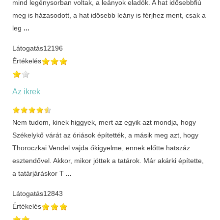
mind legénysorban voltak, a leányok eladók. A hat idősebbfiú
meg is házasodott, a hat idősebb leány is férjhez ment, csak a
leg
...
Látogatás
12196
Értékelés
Az ikrek
Nem tudom, kinek higgyek, mert az egyik azt mondja, hogy
Székelykő várát az óriások építették, a másik meg azt, hogy
Thoroczkai Vendel vajda őkigyelme, ennek előtte hatszáz
esztendővel. Akkor, mikor jöttek a tatárok. Már akárki építette,
a tatárjáráskor T
...
Látogatás
12843
Értékelés