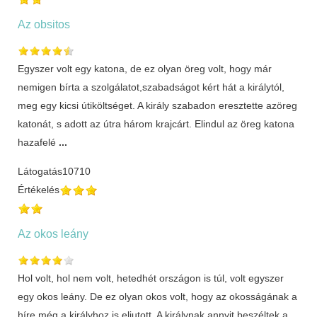
Az obsitos
Egyszer volt egy katona, de ez olyan öreg volt, hogy már
nemigen bírta a szolgálatot,szabadságot kért hát a királytól,
meg egy kicsi útiköltséget. A király szabadon eresztette azöreg
katonát, s adott az útra három krajcárt. Elindul az öreg katona
hazafelé
...
Látogatás
10710
Értékelés
Az okos leány
Hol volt, hol nem volt, hetedhét országon is túl, volt egyszer
egy okos leány. De ez olyan okos volt, hogy az okosságának a
híre még a királyhoz is eljutott. A királynak annyit beszéltek a