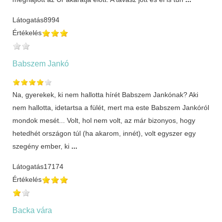
Látogatás
8994
Értékelés
Babszem Jankó
Na, gyerekek, ki nem hallotta hírét Babszem Jankónak? Aki
nem hallotta, idetartsa a fülét, mert ma este Babszem Jankóról
mondok mesét... Volt, hol nem volt, az már bizonyos, hogy
hetedhét országon túl (ha akarom, innét), volt egyszer egy
szegény ember, ki
...
Látogatás
17174
Értékelés
Backa vára