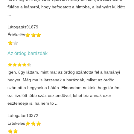
fülébe a leányról, hogy befogatott a hintóba, a leányért küldött
...
Látogatás
91879
Értékelés
Az ördög barázdák
Igen, úgy láttam, mint ma: az ördög szántotta fel a harsányi
hegyet. Még ma is látszanak a barázdák, miket az ördög
szántott a hegynek a hátán. Elmondom nektek, hogy történt
ez. Ezelőtt több száz esztendővel, lehet biz annak ezer
esztendeje is, ha nem tö
...
Látogatás
13372
Értékelés