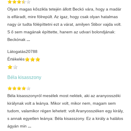
Olyan magas kőszikla tetején állott Beckó vára, hogy a madár
is elfáradt, mire fölrepült. Az igaz, hogy csak olyan hatalmas
nagy úr tudta fölépíttetni ezt a várat, amilyen Stibor vajda volt.
S ő sem magának építtette, hanem az udvari bolondjának:
Beckónak
...
Látogatás
20788
Értékelés
Béla kisasszony
Béla kisasszonyról mesélek most nektek, aki az aranyosszéki
királynak volt a leánya. Mikor volt, mikor nem, magam sem
tudom, valamikor régen lehetett: volt Aranyosszéken egy király,
s annak egyetlen leánya: Béla kisasszony. Ez a király a halálos
ágyán min
...