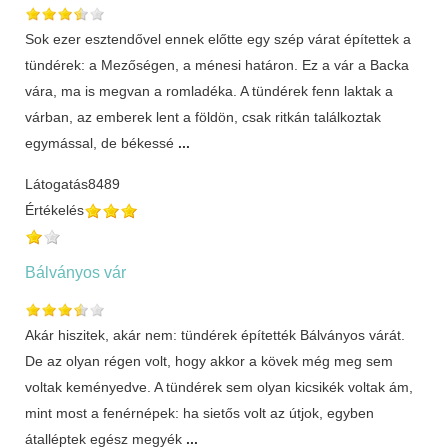
Sok ezer esztendővel ennek előtte egy szép várat építettek a
tündérek: a Mezőségen, a ménesi határon. Ez a vár a Backa
vára, ma is megvan a romladéka. A tündérek fenn laktak a
várban, az emberek lent a földön, csak ritkán találkoztak
egymással, de békessé
...
Látogatás
8489
Értékelés
Bálványos vár
Akár hiszitek, akár nem: tündérek építették Bálványos várát.
De az olyan régen volt, hogy akkor a kövek még meg sem
voltak keményedve. A tündérek sem olyan kicsikék voltak ám,
mint most a fenérnépek: ha sietős volt az útjok, egyben
átalléptek egész megyék
...