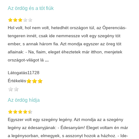
Az ördög és a tót fiúk
Hol volt, hol nem volt, hetedhét országon túl, az Óperenciás-
tengeren innét, csak ide nemmessze volt egy szegény tót
ember, s annak három fia. Azt mondja egyszer az öreg tót
afiainak: - Na, fiaim, eleget éheztetek már itthon, menjetek
országot-világot lá
...
Látogatás
11728
Értékelés
Az ördög hídja
Egyszer volt egy szegény legény. Azt mondja az a szegény
legény az édesanyjának: - Édesanyám! Eleget voltam én már
a legénysorban, elmegyek, s asszonyt hozok a házhoz. - Ide-