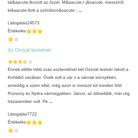
tal&aacute;lkozott az őzzel. M&aacute;r j&oacute; messziről
ki&aacute;ltott a szőrdiszn&oacute;:
...
Látogatás
24573
Értékelés
Az Ozsvát testvérek
Ennek előtte több száz esztendővel két Ozsvát testvér lakott a
Korlátkő várában. Övék volt a vár s a várnak környékén,
ameddig a szem ellát, még azon is messze túl minden föld
Pozsony és Nyitra vármegyében. János, az idősebbik, már rég
házasember volt. Pé
...
Látogatás
7722
Értékelés