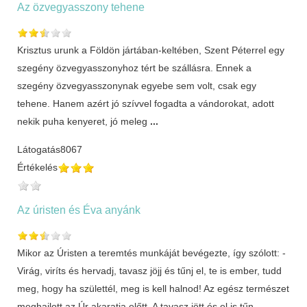
Az özvegyasszony tehene
Krisztus urunk a Földön jártában-keltében, Szent Péterrel egy
szegény özvegyasszonyhoz tért be szállásra. Ennek a
szegény özvegyasszonynak egyebe sem volt, csak egy
tehene. Hanem azért jó szívvel fogadta a vándorokat, adott
nekik puha kenyeret, jó meleg
...
Látogatás
8067
Értékelés
Az úristen és Éva anyánk
Mikor az Úristen a teremtés munkáját bevégezte, így szólott: -
Virág, viríts és hervadj, tavasz jöjj és tűnj el, te is ember, tudd
meg, hogy ha születtél, meg is kell halnod! Az egész természet
meghajlott az Úr akaratja előtt. A tavasz jött és el is tűn
...