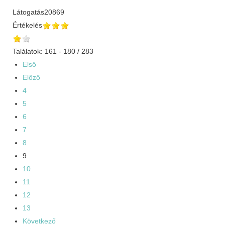
Látogatás
20869
Értékelés
Találatok: 161 - 180 / 283
Első
Előző
4
5
6
7
8
9
10
11
12
13
Következő