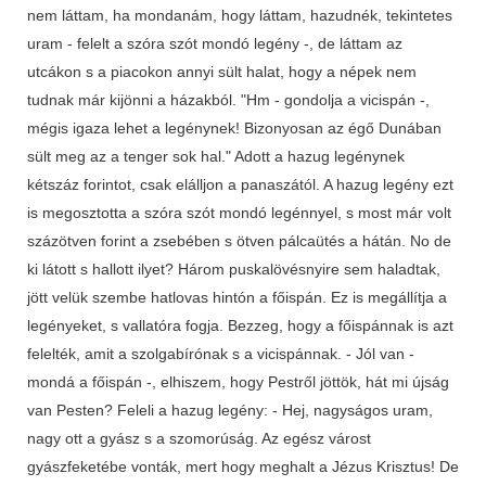
nem láttam, ha mondanám, hogy láttam, hazudnék, tekintetes
uram - felelt a szóra szót mondó legény -, de láttam az
utcákon s a piacokon annyi sült halat, hogy a népek nem
tudnak már kijönni a házakból. "Hm - gondolja a vicispán -,
mégis igaza lehet a legénynek! Bizonyosan az égő Dunában
sült meg az a tenger sok hal." Adott a hazug legénynek
kétszáz forintot, csak elálljon a panaszától. A hazug legény ezt
is megosztotta a szóra szót mondó legénnyel, s most már volt
százötven forint a zsebében s ötven pálcaütés a hátán. No de
ki látott s hallott ilyet? Három puskalövésnyire sem haladtak,
jött velük szembe hatlovas hintón a főispán. Ez is megállítja a
legényeket, s vallatóra fogja. Bezzeg, hogy a főispánnak is azt
felelték, amit a szolgabírónak s a vicispánnak. - Jól van -
mondá a főispán -, elhiszem, hogy Pestről jöttök, hát mi újság
van Pesten? Feleli a hazug legény: - Hej, nagyságos uram,
nagy ott a gyász s a szomorúság. Az egész várost
gyászfeketébe vonták, mert hogy meghalt a Jézus Krisztus! De