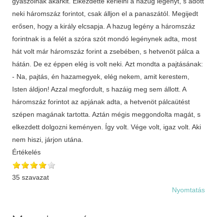
gyászolnak akárkit. Elkezdette kérlelni a hazug legényt, s adott
neki háromszáz forintot, csak álljon el a panaszától. Megijedt
erősen, hogy a király elcsapja. A hazug legény a háromszáz
forintnak is a felét a szóra szót mondó legénynek adta, most
hát volt már háromszáz forint a zsebében, s hetvenöt pálca a
hátán. De ez éppen elég is volt neki. Azt mondta a pajtásának:
- Na, pajtás, én hazamegyek, elég nekem, amit kerestem,
Isten áldjon! Azzal megfordult, s hazáig meg sem állott. A
háromszáz forintot az apjának adta, a hetvenöt pálcaütést
szépen magának tartotta. Aztán mégis meggondolta magát, s
elkezdett dolgozni keményen. Így volt. Vége volt, igaz volt. Aki
nem hiszi, járjon utána.
Értékelés
35 szavazat
Nyomtatás