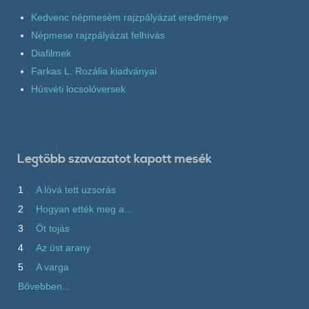
Kedvenc népmesém rajzpályázat eredménye
Népmese rajzpályázat felhívás
Diafilmek
Farkas L. Rozália kiadványai
Húsvéti locsolóversek
Legtöbb szavazatot kapott mesék
1
A lóvá tett uzsorás
2
Hogyan ették meg a...
3
Öt tojás
4
Az üst arany
5
A varga
Bővebben...