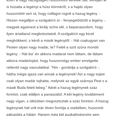
is húzatta a legényt a húsz körméről, s a hajdú olyan
huszonötöt vert rá, hogy csillagot rúgott a hazug legény. -
Hiszen megálljon a szolgabíró úr - fenyegetődzött a legény -,
megyek egyenest a király színe elé, s bepanaszolom, hogy
ilyen ártatlanul megbotoztatott. A szolgabíró egy kicsit
meghökkent, s kérdi a másik legénytől: - Hát csakugyan van
Pesten olyan nagy madár, te? Feleli a szót szóra mondó
legény: - Hát biz' én akkora madarat nem láttam, de láttam
akkora madártojást, hogy huszonnégy ember emelgette
rettentő nagy vasrudakkal. "Hm - gondolja a szolgabíró -,
hátha mégis igaza van annak a legénynek! Azt a nagy tojást
csak olyan madár tojhatta, melynek az egyik szárnya Pest s a
másik Buda felett lebeg." Adott a hazug legénynek száz
forintot, csak elálljon a panaszától. A két legény továbbment
nagy vígan, s útközben megosztoztak a száz forinton. A hazug
legénynek hát volt már ötven forintja a zsebében, huszonöt
pálcaütés a hátán. Hanem még két puskalövésnyire sem