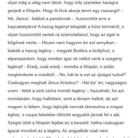
olyat még a világ nem látott, hogy mily szertelen haragra
gerjedt a főispán. Hogy őt lóvá akarja tenni egy csavargó! -
Hé, Jancsi - kiáltott a pandúrnak -, huszonötöt erre a
kapcabetyárra! A hazug legényt lekapták a húsz körméről, s
olyan huszonötöt vertek rá számolatlanul, hogy az eget is
bőgőnek nézte. - Hiszen nem hagyom én ezt annyiban -
kiabált a hazug legény -, megyek Budára a királyhoz, s
elpanaszolom, hogy minden igaz ok nélkül verik a szegény
legényt! - Eredj, csak eredj - mondta a főispán, s aztán
megkérdezte a másiktól: - No, hát te is ezt az újságot tudod?
Csakugyan meghalt Jézus Krisztus? - Hát biz' én, nagyságos
uram - felelt a szót szóra mondó legény -, hazudnék, ha azt
mondanám, hogy hallottam, amit a társam hallott, de azt
magam is láttam, hogy lajtorják vannak támasztva a magas
éghez, s csupa feketébe öltözött angyalok járnak fel s alá.
Szeget ütött a főispán fejébe ez a beszéd: hátha csakugyan
igazat mondott az a legény. Az angyalkák csak nem