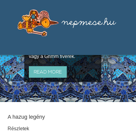
Válogatások a szájhagyomány
útján terjedő elbeszélésekből,
melyeket olyan ismert gyűjtők
állítottak össze, mint Benedek
Elek, Illyés Gyula, Arany László
vagy a Grimm fivérek.
READ MORE
A hazug legény
Részletek