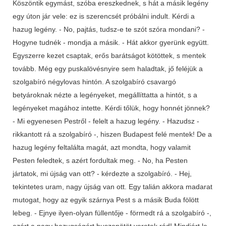
Köszöntik egymást, szóba ereszkednek, s hát a másik legény
egy úton jár vele: ez is szerencsét próbálni indult. Kérdi a
hazug legény. - No, pajtás, tudsz-e te szót szóra mondani? -
Hogyne tudnék - mondja a másik. - Hát akkor gyerünk együtt.
Egyszerre kezet csaptak, erős barátságot kötöttek, s mentek
tovább. Még egy puskalövésnyire sem haladtak, jő feléjük a
szolgabíró négylovas hintón. A szolgabíró csavargó
betyároknak nézte a legényeket, megállíttatta a hintót, s a
legényeket magához intette. Kérdi tőlük, hogy honnét jönnek?
- Mi egyenesen Pestről - felelt a hazug legény. - Hazudsz -
rikkantott rá a szolgabíró -, hiszen Budapest felé mentek! De a
hazug legény feltalálta magát, azt mondta, hogy valamit
Pesten feledtek, s azért fordultak meg. - No, ha Pesten
jártatok, mi újság van ott? - kérdezte a szolgabíró. - Hej,
tekintetes uram, nagy újság van ott. Egy talián akkora madarat
mutogat, hogy az egyik szárnya Pest s a másik Buda fölött
lebeg. - Ejnye ilyen-olyan füllentője - förmedt rá a szolgabíró -,
ezért a nagy hazugságért huszonötöt veretek rád! Mindjárt le