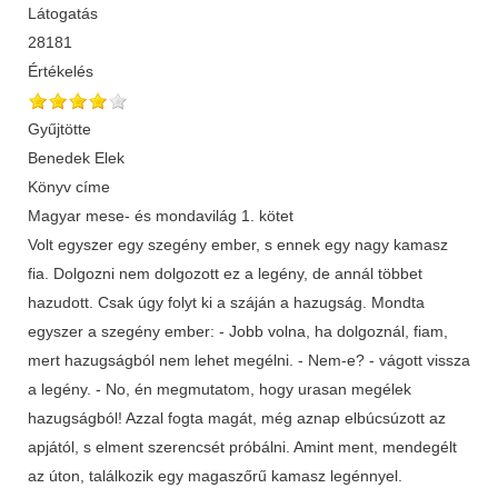
Látogatás
28181
Értékelés
Gyűjtötte
Benedek Elek
Könyv címe
Magyar mese- és mondavilág 1. kötet
Volt egyszer egy szegény ember, s ennek egy nagy kamasz
fia. Dolgozni nem dolgozott ez a legény, de annál többet
hazudott. Csak úgy folyt ki a száján a hazugság. Mondta
egyszer a szegény ember: - Jobb volna, ha dolgoznál, fiam,
mert hazugságból nem lehet megélni. - Nem-e? - vágott vissza
a legény. - No, én megmutatom, hogy urasan megélek
hazugságból! Azzal fogta magát, még aznap elbúcsúzott az
apjától, s elment szerencsét próbálni. Amint ment, mendegélt
az úton, találkozik egy magaszőrű kamasz legénnyel.