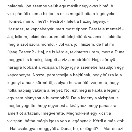
haladtak, jön szembe velük egy másik négylovas hintó. A
vicispán ült ezen a hintón, s ez is megállította a legényeket. -
Honnét, merről, hé?! - Pestről - felelt a hazug legény. -
Hazudsz, te kapcabetyár, mert most éppen Pest felé mentek! -
Jaj, lelkem, tekintetes uram, ott felejtettünk valamint - toldotta
meg a szót szóra mondó. - Jól van, jól, hiszem, de hát mi
újság Pesten? - Haj, ne is kérdje, tekintetes uram, mert a Duna
meggyúlt, s fenékig kiégett a víz a medréből. Hej, szörnyű
haragra lobbant a vicispán. Hogy így a szemébe hazudjon egy
kapcabetyár! Nosza, parancsolja a hajdúnak, hogy húzza le a
legényt a húsz körméről, s olyan huszonötöt verjen rá, hogy
holta napjáig vakarja a helyét. No, ezt meg is kapta a legény,
egy sem hiányzott a huszonötből. De a legény a vicispánt is
megfenyegette, hogy egyenest a királyhoz megy panaszra,
amért őt ártatlanul megverette. Meghökkent egy kicsit a
vicispán, hátha mégis igaza van a legénynek. Kérdi a másiktól:
- Hát csakugyan meggyúlt a Duna, he, s elégett?! - Már én azt