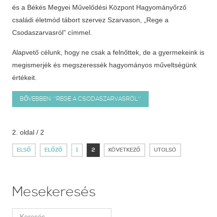
és a Békés Megyei Művelődési Központ Hagyományőrző
családi életmód tábort szervez Szarvason, „Rege a
Csodaszarvasról” címmel.
Alapvető célunk, hogy ne csak a felnőttek, de a gyermekeink is
megismerjék és megszeressék hagyományos műveltségünk
értékeit.
BŐVEBBEN: ''REGE A CSODASZARVASRÓL''
2. oldal / 2
ELSŐ
ELŐZŐ
1
2
KÖVETKEZŐ
UTOLSÓ
Mesekeresés