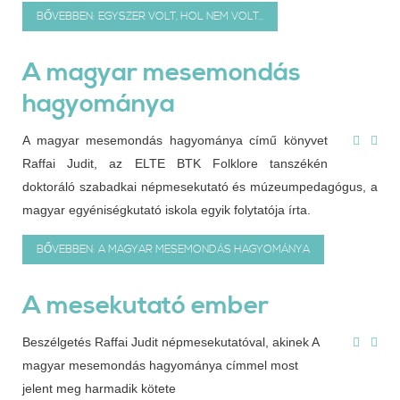
BŐVEBBEN: EGYSZER VOLT, HOL NEM VOLT...
A magyar mesemondás
hagyománya
A magyar mesemondás hagyománya című könyvet
Raffai Judit, az ELTE BTK Folklore tanszékén
doktoráló szabadkai népmesekutató és múzeumpedagógus, a
magyar egyéniségkutató iskola egyik folytatója írta.
BŐVEBBEN: A MAGYAR MESEMONDÁS HAGYOMÁNYA
A mesekutató ember
Beszélgetés Raffai Judit népmesekutatóval, akinek A
magyar mesemondás hagyománya címmel most
jelent meg harmadik kötete