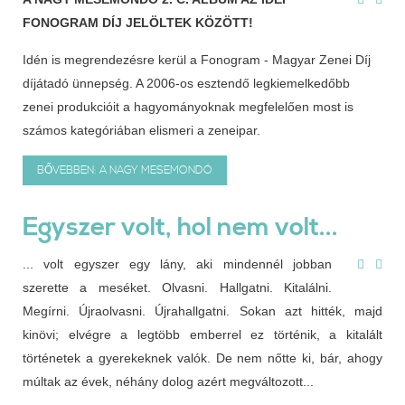
FONOGRAM DÍJ JELÖLTEK KÖZÖTT!
Idén is megrendezésre kerül a Fonogram - Magyar Zenei Díj
díjátadó ünnepség. A 2006-os esztendő legkiemelkedőbb
zenei produkcióit a hagyományoknak megfelelően most is
számos kategóriában elismeri a zeneipar.
BŐVEBBEN: A NAGY MESEMONDÓ
Egyszer volt, hol nem volt...
... volt egyszer egy lány, aki mindennél jobban
szerette a meséket. Olvasni. Hallgatni. Kitalálni.
Megírni. Újraolvasni. Újrahallgatni. Sokan azt hitték, majd
kinövi; elvégre a legtöbb emberrel ez történik, a kitalált
történetek a gyerekeknek valók. De nem nőtte ki, bár, ahogy
múltak az évek, néhány dolog azért megváltozott...