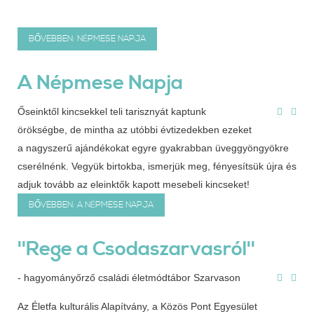
BŐVEBBEN: NÉPMESE NAPJA
A Népmese Napja
Őseinktől kincsekkel teli tarisznyát kaptunk
örökségbe, de mintha az utóbbi évtizedekben ezeket
a nagyszerű ajándékokat egyre gyakrabban üveggyöngyökre
cserélnénk. Vegyük birtokba, ismerjük meg, fényesítsük újra és
adjuk tovább az eleinktők kapott mesebeli kincseket!
BŐVEBBEN: A NÉPMESE NAPJA
''Rege a Csodaszarvasról''
- hagyományőrző családi életmódtábor Szarvason
Az Életfa kulturális Alapítvány, a Közös Pont Egyesület