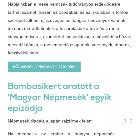
Napjainkban a mese nemcsak tudományos érdeklődésre
tarthat számot, hiszen az óvodában és az iskolában is fontos
szerepet tölt be, új szöveges és hangzó kiadványok vannak,
de nem maradhatnak ki a felsorolásból a tévé és a rádió
idevágó műsorai, az internet meseoldalai, a művelődési házak
mesedélutánjai, a mesemondó csoportok, versenyek, táborok,
fesztiválok sem.
BŐVEBBEN: A MESEKUTATÓ EMBER
Bombasikert aratott a
'Magyar Népmesék' egyik
epizódja
Népmesék diadala a japán rajzfilmek felett
Ha meghallja az ember a magyar népmesék