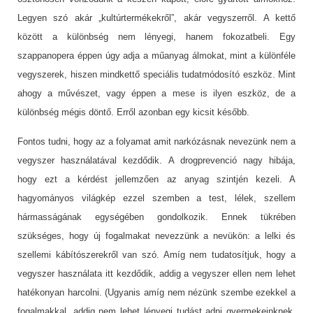
Legyen szó akár „kultúrtermékekről”, akár vegyszerről. A kettő
között a különbség nem lényegi, hanem fokozatbeli. Egy
szappanopera éppen úgy adja a műanyag álmokat, mint a különféle
vegyszerek, hiszen mindkettő speciális tudatmódosító eszköz. Mint
ahogy a művészet, vagy éppen a mese is ilyen eszköz, de a
különbség mégis döntő. Erről azonban egy kicsit később.
Fontos tudni, hogy az a folyamat amit narkózásnak nevezünk nem a
vegyszer használatával kezdődik. A drogprevenció nagy hibája,
hogy ezt a kérdést jellemzően az anyag szintjén kezeli. A
hagyományos világkép ezzel szemben a test, lélek, szellem
hármasságának egységében gondolkozik. Ennek tükrében
szükséges, hogy új fogalmakat nevezzünk a nevükön: a lelki és
szellemi kábítószerekről van szó. Amíg nem tudatosítjuk, hogy a
vegyszer használata itt kezdődik, addig a vegyszer ellen nem lehet
hatékonyan harcolni. (Ugyanis amíg nem nézünk szembe ezekkel a
fogalmakkal, addig nem lehet lényegi tudást adni gyermekeinknek.