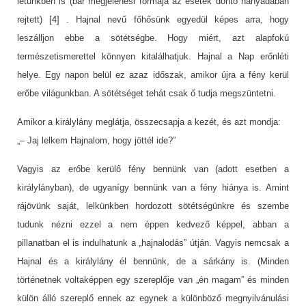
létünkben is (bár megjelenési formája az esetek döntő hányadában
rejtett) [4] . Hajnal nevű főhősünk egyedül képes arra, hogy
leszálljon ebbe a sötétségbe. Hogy miért, azt alapfokú
természetismerettel könnyen kitalálhatjuk. Hajnal a Nap erőnléti
helye. Egy napon belül ez azaz időszak, amikor újra a fény kerül
erőbe világunkban. A sötétséget tehát csak ő tudja megszüntetni.
Amikor a királylány meglátja, összecsapja a kezét, és azt mondja:
„– Jaj lelkem Hajnalom, hogy jöttél ide?”
Vagyis az erőbe kerülő fény bennünk van (adott esetben a
királylányban), de ugyanígy bennünk van a fény hiánya is. Amint
rájövünk saját, lelkünkben hordozott sötétségünkre és szembe
tudunk nézni ezzel a nem éppen kedvező képpel, abban a
pillanatban el is indulhatunk a „hajnalodás” útján. Vagyis nemcsak a
Hajnal és a királylány él bennünk, de a sárkány is. (Minden
történetnek voltaképpen egy szereplője van „én magam” és minden
külön álló szereplő ennek az egynek a különböző megnyilvánulási