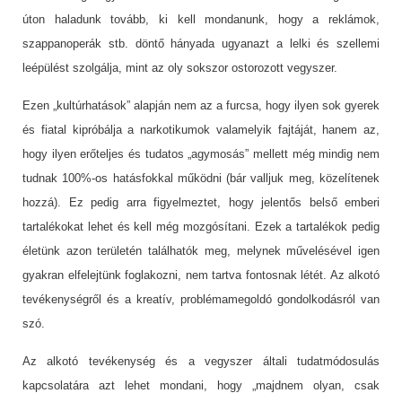
úton haladunk tovább, ki kell mondanunk, hogy a reklámok,
szappanoperák stb. döntő hányada ugyanazt a lelki és szellemi
leépülést szolgálja, mint az oly sokszor ostorozott vegyszer.
Ezen „kultúrhatások” alapján nem az a furcsa, hogy ilyen sok gyerek
és fiatal kipróbálja a narkotikumok valamelyik fajtáját, hanem az,
hogy ilyen erőteljes és tudatos „agymosás” mellett még mindig nem
tudnak 100%-os hatásfokkal működni (bár valljuk meg, közelítenek
hozzá). Ez pedig arra figyelmeztet, hogy jelentős belső emberi
tartalékokat lehet és kell még mozgósítani. Ezek a tartalékok pedig
életünk azon területén találhatók meg, melynek művelésével igen
gyakran elfelejtünk foglakozni, nem tartva fontosnak létét. Az alkotó
tevékenységről és a kreatív, problémamegoldó gondolkodásról van
szó.
Az alkotó tevékenység és a vegyszer általi tudatmódosulás
kapcsolatára azt lehet mondani, hogy „majdnem olyan, csak