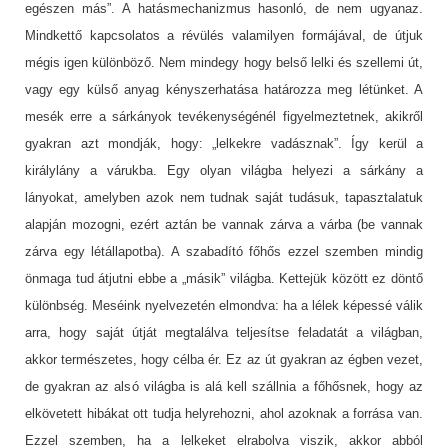
egészen más”. A hatásmechanizmus hasonló, de nem ugyanaz.
Mindkettő kapcsolatos a révülés valamilyen formájával, de útjuk
mégis igen különböző. Nem mindegy hogy belső lelki és szellemi út,
vagy egy külső anyag kényszerhatása határozza meg létünket. A
mesék erre a sárkányok tevékenységénél figyelmeztetnek, akikről
gyakran azt mondják, hogy: „lelkekre vadásznak”. Így kerül a
királylány a várukba. Egy olyan világba helyezi a sárkány a
lányokat, amelyben azok nem tudnak saját tudásuk, tapasztalatuk
alapján mozogni, ezért aztán be vannak zárva a várba (be vannak
zárva egy létállapotba). A szabadító főhős ezzel szemben mindig
önmaga tud átjutni ebbe a „másik” világba. Kettejük között ez döntő
különbség. Meséink nyelvezetén elmondva: ha a lélek képessé válik
arra, hogy saját útját megtalálva teljesítse feladatát a világban,
akkor természetes, hogy célba ér. Ez az út gyakran az égben vezet,
de gyakran az alsó világba is alá kell szállnia a főhősnek, hogy az
elkövetett hibákat ott tudja helyrehozni, ahol azoknak a forrása van.
Ezzel szemben, ha a lelkeket elrabolva viszik, akkor abból