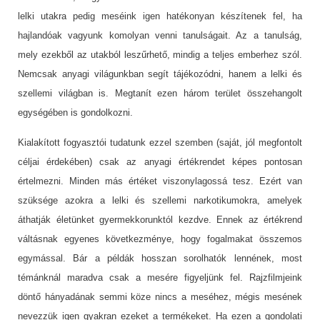
lelki utakra pedig meséink igen hatékonyan készítenek fel, ha
hajlandóak vagyunk komolyan venni tanulságait. Az a tanulság,
mely ezekből az utakból leszűrhető, mindig a teljes emberhez szól.
Nemcsak anyagi világunkban segít tájékozódni, hanem a lelki és
szellemi világban is. Megtanít ezen három terület összehangolt
egységében is gondolkozni.
Kialakított fogyasztói tudatunk ezzel szemben (saját, jól megfontolt
céljai érdekében) csak az anyagi értékrendet képes pontosan
értelmezni. Minden más értéket viszonylagossá tesz. Ezért van
szüksége azokra a lelki és szellemi narkotikumokra, amelyek
áthatják életünket gyermekkorunktól kezdve. Ennek az értékrend
váltásnak egyenes következménye, hogy fogalmakat összemos
egymással. Bár a példák hosszan sorolhatók lennének, most
témánknál maradva csak a mesére figyeljünk fel. Rajzfilmjeink
döntő hányadának semmi köze nincs a meséhez, mégis mesének
nevezzük igen gyakran ezeket a termékeket. Ha ezen a gondolati