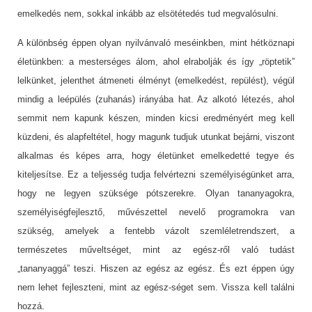
emelkedés nem, sokkal inkább az elsötétedés tud megvalósulni.
A különbség éppen olyan nyilvánvaló meséinkben, mint hétköznapi
életünkben: a mesterséges álom, ahol elrabolják és így „röptetik”
lelkünket, jelenthet átmeneti élményt (emelkedést, repülést), végül
mindig a leépülés (zuhanás) irányába hat. Az alkotó létezés, ahol
semmit nem kapunk készen, minden kicsi eredményért meg kell
küzdeni, és alapfeltétel, hogy magunk tudjuk utunkat bejárni, viszont
alkalmas és képes arra, hogy életünket emelkedetté tegye és
kiteljesítse. Ez a teljesség tudja felvértezni személyiségünket arra,
hogy ne legyen szüksége pótszerekre. Olyan tananyagokra,
személyiségfejlesztő, művészettel nevelő programokra van
szükség, amelyek a fentebb vázolt szemléletrendszert, a
természetes műveltséget, mint az egész-ről való tudást
„tananyaggá” teszi. Hiszen az egész az egész. És ezt éppen úgy
nem lehet fejleszteni, mint az egész-séget sem. Vissza kell találni
hozzá.