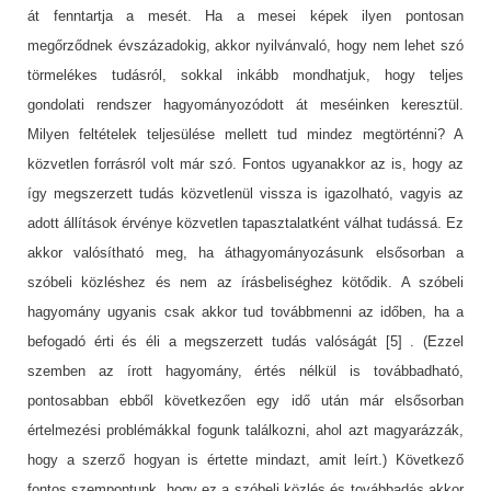
át fenntartja a mesét. Ha a mesei képek ilyen pontosan
megőrződnek évszázadokig, akkor nyilvánvaló, hogy nem lehet szó
törmelékes tudásról, sokkal inkább mondhatjuk, hogy teljes
gondolati rendszer hagyományozódott át meséinken keresztül.
Milyen feltételek teljesülése mellett tud mindez megtörténni? A
közvetlen forrásról volt már szó. Fontos ugyanakkor az is, hogy az
így megszerzett tudás közvetlenül vissza is igazolható, vagyis az
adott állítások érvénye közvetlen tapasztalatként válhat tudássá. Ez
akkor valósítható meg, ha áthagyományozásunk elsősorban a
szóbeli közléshez és nem az írásbeliséghez kötődik. A szóbeli
hagyomány ugyanis csak akkor tud továbbmenni az időben, ha a
befogadó érti és éli a megszerzett tudás valóságát [5] . (Ezzel
szemben az írott hagyomány, értés nélkül is továbbadható,
pontosabban ebből következően egy idő után már elsősorban
értelmezési problémákkal fogunk találkozni, ahol azt magyarázzák,
hogy a szerző hogyan is értette mindazt, amit leírt.) Következő
fontos szempontunk, hogy ez a szóbeli közlés és továbbadás akkor