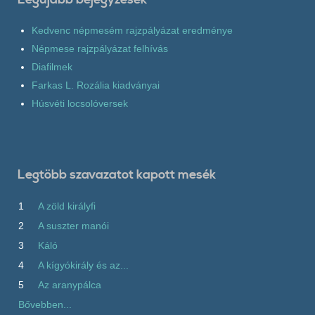
Kedvenc népmesém rajzpályázat eredménye
Népmese rajzpályázat felhívás
Diafilmek
Farkas L. Rozália kiadványai
Húsvéti locsolóversek
Legtöbb szavazatot kapott mesék
1
A zöld királyfi
2
A suszter manói
3
Káló
4
A kígyókirály és az...
5
Az aranypálca
Bővebben...