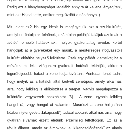
Pedig ezt a hiánybetegséget legalább annyira át kellene lényegíteni,
mint azt Hajnal tette, amikor megküzdött a sárkánnyal.)
Mit jelent ez? Ha egy kicsit is megfigyeljük azt a szubkultúrát,
amelyben fiataljaink felnőnek, számtalan példáját találjuk azoknak a
„sötét” romboló hatásoknak, melyek gyakorlatilag óvodás kortól
hangolják át a gyerekeket egy másik, a mesterséges (fogyasztói)
kultúrát előtérbe helyező lelkületre. Csak egy példát kiemelve; ha a
művészetek lelki világunkra gyakorolt hatását tekintjük, akkor a
legerőteljesebb hatást a zene tudja kiváltani. Pontosan lehet tudni,
hogy melyik az a fiatalok által kedvelt zenetípus, amely alkalmas
arra, hogy lelkileg is előkészítse a terepet, vagyis megalapozza a
különféle vegyszerek használatát [6] . A zene ugyanis lelkileg
hangol rá, vagy hangol át valamire. Másrészt a zene hallgatása
közbeni (elengedett „kikapcsolt”) tudatállapotunk alkalmas arra, hogy
gyakran sivárnak érzett életünk érzelmileg feltöltődjön. Ez az a
révült állapot, amely az álmoknak, a „kikapcsolódásnak” az alapja