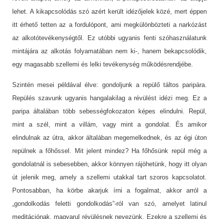
lehet. A kikapcsolódás szó azért került idézőjelek közé, mert éppen
itt érhető tetten az a fordulópont, ami megkülönbözteti a narkózást
az alkotótevékenységtől. Ez utóbbi ugyanis fenti szóhasználatunk
mintájára az alkotás folyamatában nem ki-, hanem bekapcsolódik,
egy magasabb szellemi és lelki tevékenység működésrendjébe.
Szintén mesei példával élve: gondoljunk a repülő táltos paripára.
Repülés szavunk ugyanis hangalakilag a révülést idézi meg. Ez a
paripa általában több sebességfokozaton képes elindulni. Repül,
mint a szél, mint a villám, vagy mint a gondolat. És amikor
elindulnak az útra, akkor általában megemelkednek, és az égi úton
repülnek a főhőssel. Mit jelent mindez? Ha főhősünk repül még a
gondolatnál is sebesebben, akkor könnyen rájöhetünk, hogy itt olyan
út jelenik meg, amely a szellemi utakkal tart szoros kapcsolatot.
Pontosabban, ha körbe akarjuk írni a fogalmat, akkor arról a
„gondolkodás feletti gondolkodás”-ról van szó, amelyet latinul
meditációnak, magyarul révülésnek nevezünk. Ezekre a szellemi és