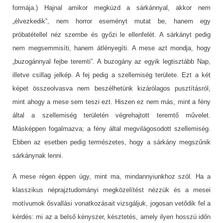
formája.) Hajnal amikor megküzd a sárkánnyal, akkor nem
„élvezkedik”, nem horror eseményt mutat be, hanem egy
próbatétellel néz szembe és győzi le ellenfelét. A sárkányt pedig
nem megsemmisíti, hanem átlényegíti. A mese azt mondja, hogy
„buzogánnyal fejbe teremti”. A buzogány az egyik legtisztább Nap,
illetve csillag jelkép. A fej pedig a szellemiség területe. Ezt a két
képet összeolvasva nem beszélhetünk kizárólagos pusztításról,
mint ahogy a mese sem teszi ezt. Hiszen ez nem más, mint a fény
által a szellemiség területén végrehajtott teremtő művelet.
Másképpen fogalmazva; a fény által megvilágosodott szellemiség.
Ebben az esetben pedig természetes, hogy a sárkány megszűnik
sárkánynak lenni.
A mese régen éppen úgy, mint ma, mindannyiunkhoz szól. Ha a
klasszikus néprajztudományi megközelítést nézzük és a mesei
motívumok ősvallási vonatkozásait vizsgáljuk, jogosan vetődik fel a
kérdés: mi az a belső kényszer, késztetés, amely ilyen hosszú időn