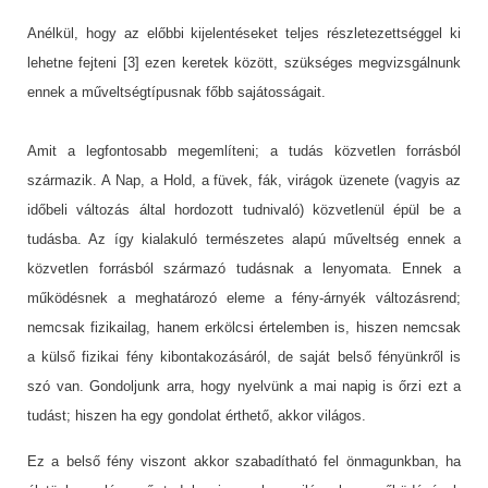
Anélkül, hogy az előbbi kijelentéseket teljes részletezettséggel ki
lehetne fejteni [3] ezen keretek között, szükséges megvizsgálnunk
ennek a műveltségtípusnak főbb sajátosságait.
Amit a legfontosabb megemlíteni; a tudás közvetlen forrásból
származik. A Nap, a Hold, a füvek, fák, virágok üzenete (vagyis az
időbeli változás által hordozott tudnivaló) közvetlenül épül be a
tudásba. Az így kialakuló természetes alapú műveltség ennek a
közvetlen forrásból származó tudásnak a lenyomata. Ennek a
működésnek a meghatározó eleme a fény-árnyék változásrend;
nemcsak fizikailag, hanem erkölcsi értelemben is, hiszen nemcsak
a külső fizikai fény kibontakozásáról, de saját belső fényünkről is
szó van. Gondoljunk arra, hogy nyelvünk a mai napig is őrzi ezt a
tudást; hiszen ha egy gondolat érthető, akkor világos.
Ez a belső fény viszont akkor szabadítható fel önmagunkban, ha