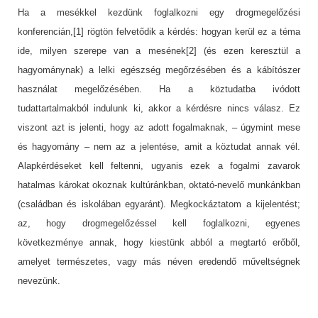
Ha a mesékkel kezdünk foglalkozni egy drogmegelőzési
konferencián,[1] rögtön felvetődik a kérdés: hogyan kerül ez a téma
ide, milyen szerepe van a mesének[2] (és ezen keresztül a
hagyománynak) a lelki egészség megőrzésében és a kábítószer
használat megelőzésében. Ha a köztudatba ivódott
tudattartalmakból indulunk ki, akkor a kérdésre nincs válasz. Ez
viszont azt is jelenti, hogy az adott fogalmaknak, – úgymint mese
és hagyomány – nem az a jelentése, amit a köztudat annak vél.
Alapkérdéseket kell feltenni, ugyanis ezek a fogalmi zavarok
hatalmas károkat okoznak kultúránkban, oktató-nevelő munkánkban
(családban és iskolában egyaránt). Megkockáztatom a kijelentést;
az, hogy drogmegelőzéssel kell foglalkozni, egyenes
következménye annak, hogy kiestünk abból a megtartó erőből,
amelyet természetes, vagy más néven eredendő műveltségnek
nevezünk.