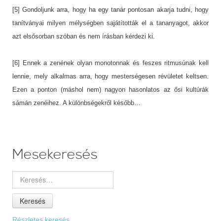
[5] Gondoljunk arra, hogy ha egy tanár pontosan akarja tudni, hogy
tanítványai milyen mélységben sajátították el a tananyagot, akkor
azt elsősorban szóban és nem írásban kérdezi ki.
[6] Ennek a zenének olyan monotonnak és feszes ritmusúnak kell
lennie, mely alkalmas arra, hogy mesterségesen révületet keltsen.
Ezen a ponton (máshol nem) nagyon hasonlatos az ősi kultúrák
sámán zenéihez. A különbségekről később…
Mesekeresés
Keresés
Részletes keresés