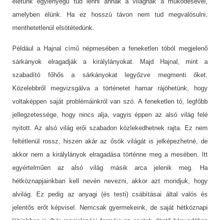
életünk egylényegű tud lenni annak a világnak a működésével,
amelyben élünk. Ha ez hosszú távon nem tud megvalósulni,
menthetetlenül elsötétedünk.
Például a Hajnal című népmesében a feneketlen tóból megjelenő
sárkányok elragadják a királylányokat. Majd Hajnal, mint a
szabadító főhős a sárkányokat legyőzve megmenti őket.
Közelebbről megvizsgálva a történetet hamar rájöhetünk, hogy
voltaképpen saját problémáinkról van szó. A feneketlen tó, legfőbb
jellegzetessége, hogy nincs alja, vagyis éppen az alsó világ felé
nyitott. Az alsó világ erői szabadon közlekedhetnek rajta. Ez nem
feltétlenül rossz, hiszen akár az ősök világát is jelképezhetné, de
akkor nem a királylányok elragadása történne meg a mesében. Itt
egyértelműen az alsó világ másik arca jelenik meg. Ha
hétköznapjainkban kell nevén nevezni, akkor azt mondjuk, hogy
alvilág. Ez pedig az anyagi (és testi) csábításai által valós és
jelentős erőt képvisel. Nemcsak gyermekeink, de saját hétköznapi