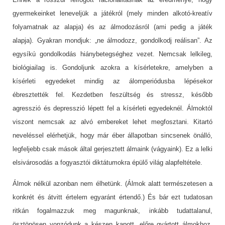
gyermekeinket leneveljük a játékról (mely minden alkotó-kreatív
folyamatnak az alapja) és az álmodozásról (ami pedig a játék
alapja). Gyakran mondjuk: „ne álmodozz, gondolkodj reálisan”. Az
egysíkú gondolkodás hiánybetegséghez vezet. Nemcsak lelkileg,
biológiailag is. Gondoljunk azokra a kísérletekre, amelyben a
kísérleti egyedeket mindig az álomperiódusba lépésekor
ébresztették fel. Kezdetben feszültség és stressz, később
agresszió és depresszió lépett fel a kísérleti egyedeknél. Álmoktól
viszont nemcsak az alvó embereket lehet megfosztani. Kitartó
neveléssel elérhetjük, hogy már éber állapotban sincsenek önálló,
legfeljebb csak mások által gerjesztett álmaink (vágyaink). Ez a lelki
elsivárosodás a fogyasztói diktátumokra épülő világ alapfeltétele.
Álmok nélkül azonban nem élhetünk. (Álmok alatt természetesen a
konkrét és átvitt értelem egyaránt értendő.) És bár ezt tudatosan
ritkán fogalmazzuk meg magunknak, inkább tudattalanul,
ösztönösen vonzódunk a készen kapott, előre gyártott álmokhoz.