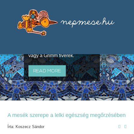
Válogatások a szájhagyomány
útján terjedő elbeszélésekből,
melyeket olyan ismert gyűjtők
állítottak össze, mint Benedek
Elek, Illyés Gyula, Arany László
vagy a Grimm fivérek.
READ MORE
A mesék szerepe a lelki egészség megőrzésében
Írta: Koszecz Sándor