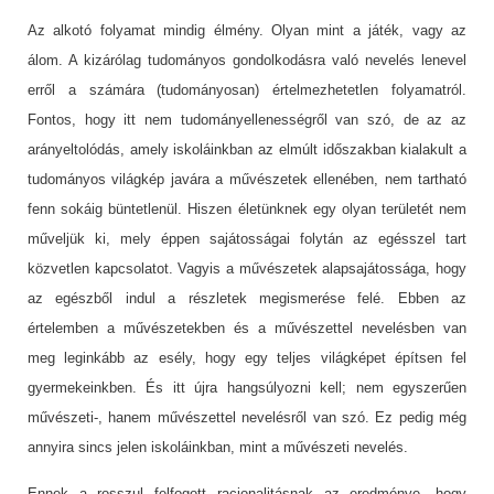
Az alkotó folyamat mindig élmény. Olyan mint a játék, vagy az
álom. A kizárólag tudományos gondolkodásra való nevelés lenevel
erről a számára (tudományosan) értelmezhetetlen folyamatról.
Fontos, hogy itt nem tudományellenességről van szó, de az az
arányeltolódás, amely iskoláinkban az elmúlt időszakban kialakult a
tudományos világkép javára a művészetek ellenében, nem tartható
fenn sokáig büntetlenül. Hiszen életünknek egy olyan területét nem
műveljük ki, mely éppen sajátosságai folytán az egésszel tart
közvetlen kapcsolatot. Vagyis a művészetek alapsajátossága, hogy
az egészből indul a részletek megismerése felé. Ebben az
értelemben a művészetekben és a művészettel nevelésben van
meg leginkább az esély, hogy egy teljes világképet építsen fel
gyermekeinkben. És itt újra hangsúlyozni kell; nem egyszerűen
művészeti-, hanem művészettel nevelésről van szó. Ez pedig még
annyira sincs jelen iskoláinkban, mint a művészeti nevelés.
Ennek a rosszul felfogott racionalitásnak az eredménye, hogy