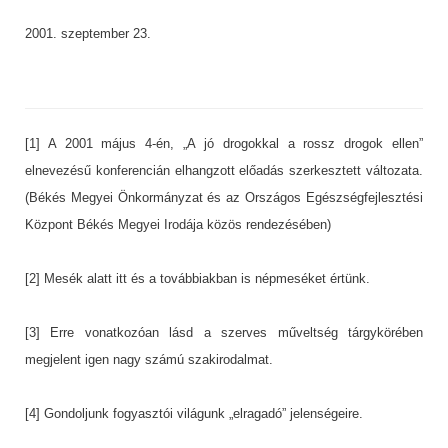
2001. szeptember 23.
[1] A 2001 május 4-én, „A jó drogokkal a rossz drogok ellen”
elnevezésű konferencián elhangzott előadás szerkesztett változata.
(Békés Megyei Önkormányzat és az Országos Egészségfejlesztési
Központ Békés Megyei Irodája közös rendezésében)
[2] Mesék alatt itt és a továbbiakban is népmeséket értünk.
[3] Erre vonatkozóan lásd a szerves műveltség tárgykörében
megjelent igen nagy számú szakirodalmat.
[4] Gondoljunk fogyasztói világunk „elragadó” jelenségeire.