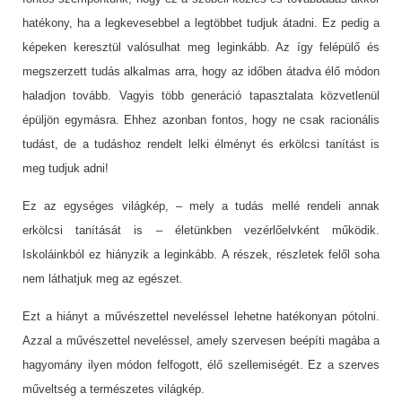
hatékony, ha a legkevesebbel a legtöbbet tudjuk átadni. Ez pedig a
képeken keresztül valósulhat meg leginkább. Az így felépülő és
megszerzett tudás alkalmas arra, hogy az időben átadva élő módon
haladjon tovább. Vagyis több generáció tapasztalata közvetlenül
épüljön egymásra. Ehhez azonban fontos, hogy ne csak racionális
tudást, de a tudáshoz rendelt lelki élményt és erkölcsi tanítást is
meg tudjuk adni!
Ez az egységes világkép, – mely a tudás mellé rendeli annak
erkölcsi tanítását is – életünkben vezérlőelvként működik.
Iskoláinkból ez hiányzik a leginkább. A részek, részletek felől soha
nem láthatjuk meg az egészet.
Ezt a hiányt a művészettel neveléssel lehetne hatékonyan pótolni.
Azzal a művészettel neveléssel, amely szervesen beépíti magába a
hagyomány ilyen módon felfogott, élő szellemiségét. Ez a szerves
műveltség a természetes világkép.