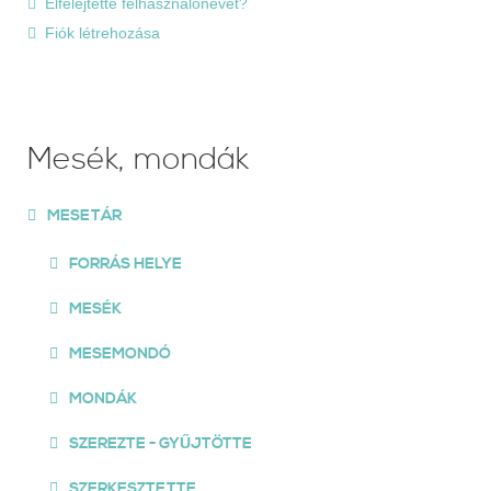
Elfelejtette felhasználónevét?
Fiók létrehozása
Mesék, mondák
MESETÁR
FORRÁS HELYE
MESÉK
MESEMONDÓ
MONDÁK
SZEREZTE - GYŰJTÖTTE
SZERKESZTETTE