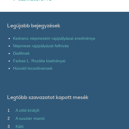
Legújabb bejegyzések
Kedvenc népmesém rajzpályázat eredménye
Népmese rajzpályázat felhívás
Diafilmek
Farkas L. Rozália kiadványai
Húsvéti locsolóversek
Legtöbb szavazatot kapott mesék
1
A zöld királyfi
2
A suszter manói
3
Káló