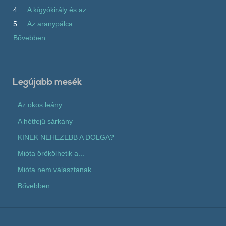
4
A kígyókirály és az...
5
Az aranypálca
Bővebben...
Legújabb mesék
Az okos leány
A hétfejű sárkány
KINEK NEHEZEBB A DOLGA?
Mióta örökölhetik a...
Mióta nem választanak...
Bővebben...