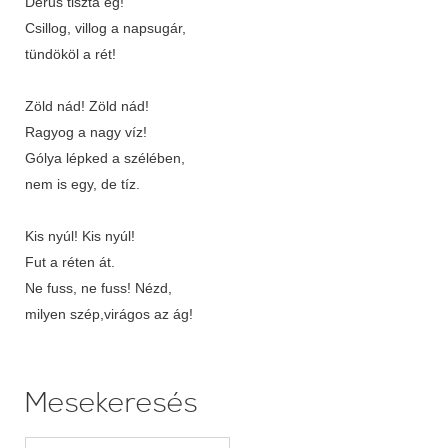
Derűs tiszta ég!
Csillog, villog a napsugár,
tündököl a rét!
Zöld nád! Zöld nád!
Ragyog a nagy víz!
Gólya lépked a szélében,
nem is egy, de tíz.
Kis nyúl! Kis nyúl!
Fut a réten át.
Ne fuss, ne fuss! Nézd,
milyen szép,virágos az ág!
Mesekeresés