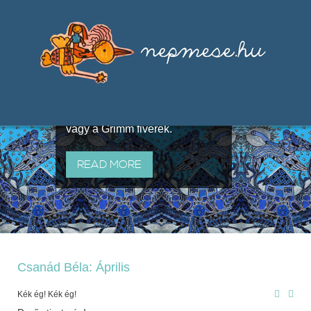
Válogatások a szájhagyomány
útján terjedő elbeszélésekből,
melyeket olyan ismert gyűjtők
állítottak össze, mint Benedek
Elek, Illyés Gyula, Arany László
vagy a Grimm fivérek.
READ MORE
Csanád Béla: Április
Kék ég! Kék ég!