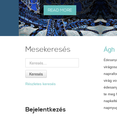
READ MORE
Mesekeresés
Ágh 
Édesany
virágos
Keresés
naprafo
virág v
Részletes keresés
édesan
te meg f
napkelté
napnyug
Bejelentkezés