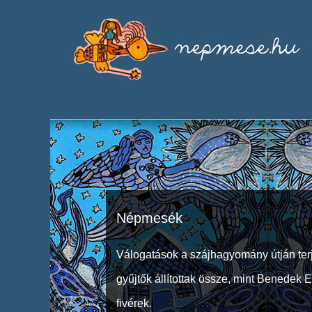
Népmesék
Válogatások a szájhagyomány útján ter
gyűjtők állítottak össze, mint Benedek 
fivérek.