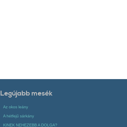
Legújabb mesék
Az okos leány
A hétfejű sárkány
KINEK NEHEZEBB A DOLGA?