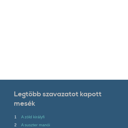
Legtöbb szavazatot kapott
mesék
1
A zöld királyfi
2
A suszter manói