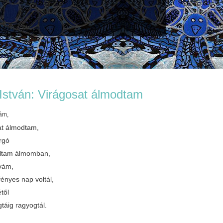
István: Virágosat álmodtam
ám,
at álmodtam,
rgó
oltam álmomban,
yám,
ényes nap voltál,
től
táig ragyogtál.