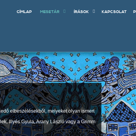
CÍMLAP
MESETÁR
ÍRÁSOK
KAPCSOLAT
P
jedő elbeszélésekből, melyeket olyan ismert
Elek, Illyés Gyula, Arany László vagy a Grimm