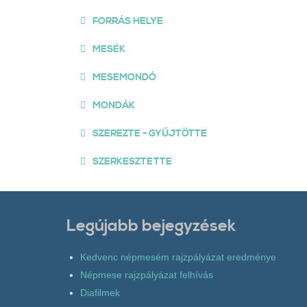
FORRÁS HELYE
MESÉK
MESEMONDÓ
MONDÁK
SZEREZTE - GYŰJTÖTTE
SZERKESZTETTE
Legújabb bejegyzések
Kedvenc népmesém rajzpályázat eredménye
Népmese rajzpályázat felhívás
Diafilmek