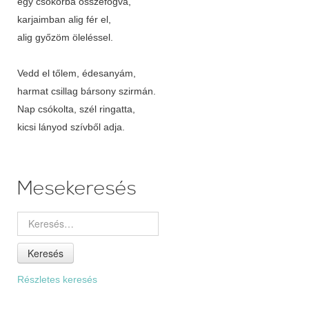
egy csokorba összefogva,
karjaimban alig fér el,
alig győzöm öleléssel.
Vedd el tőlem, édesanyám,
harmat csillag bársony szirmán.
Nap csókolta, szél ringatta,
kicsi lányod szívből adja.
Mesekeresés
Keresés
Részletes keresés