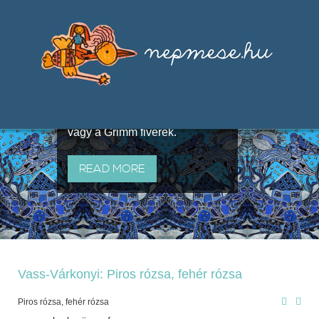
Válogatások a szájhagyomány
útján terjedő elbeszélésekből,
melyeket olyan ismert gyűjtők
állítottak össze, mint Benedek
Elek, Illyés Gyula, Arany László
vagy a Grimm fivérek.
READ MORE
Vass-Várkonyi: Piros rózsa, fehér rózsa
Piros rózsa, fehér rózsa