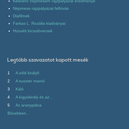
Kedvenc népmesém rajzpályázat eredménye
Népmese rajzpályázat felhívás
Diafilmek
Farkas L. Rozália kiadványai
Húsvéti locsolóversek
Legtöbb szavazatot kapott mesék
1
A zöld királyfi
2
A suszter manói
3
Káló
4
A kígyókirály és az...
5
Az aranypálca
Bővebben...