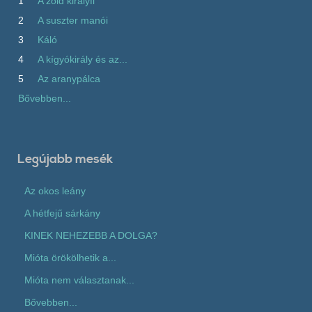
1
A zöld királyfi
2
A suszter manói
3
Káló
4
A kígyókirály és az...
5
Az aranypálca
Bővebben...
Legújabb mesék
Az okos leány
A hétfejű sárkány
KINEK NEHEZEBB A DOLGA?
Mióta örökölhetik a...
Mióta nem választanak...
Bővebben...