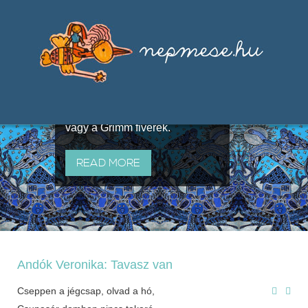
Válogatások a szájhagyomány
útján terjedő elbeszélésekből,
melyeket olyan ismert gyűjtők
állítottak össze, mint Benedek
Elek, Illyés Gyula, Arany László
vagy a Grimm fivérek.
READ MORE
Andók Veronika: Tavasz van
Cseppen a jégcsap, olvad a hó,