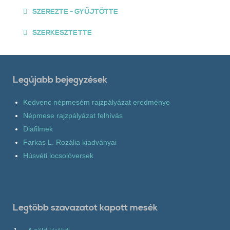
SZEREZTE - GYŰJTÖTTE
SZERKESZTETTE
Legújabb bejegyzések
Kedvenc népmesém rajzpályázat eredménye
Népmese rajzpályázat felhívás
Diafilmek
Farkas L. Rozália kiadványai
Húsvéti locsolóversek
Legtöbb szavazatot kapott mesék