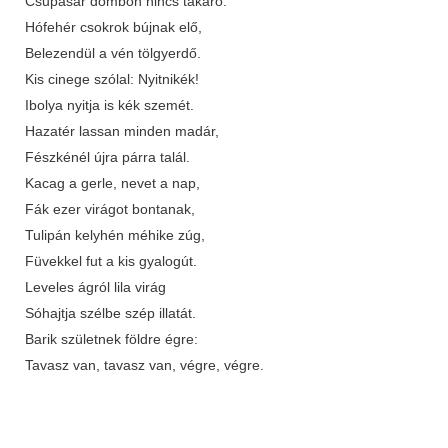
Csupasár dombon nincs takaró.
Hófehér csokrok bújnak elő,
Belezendül a vén tölgyerdő.
Kis cinege szólal: Nyitnikék!
Ibolya nyitja is kék szemét.
Hazatér lassan minden madár,
Fészkénél újra párra talál.
Kacag a gerle, nevet a nap,
Fák ezer virágot bontanak,
Tulipán kelyhén méhike zúg,
Füvekkel fut a kis gyalogút.
Leveles ágról lila virág
Sóhajtja szélbe szép illatát.
Barik születnek földre égre:
Tavasz van, tavasz van, végre, végre.