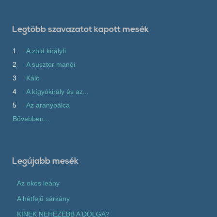
Legtöbb szavazatot kapott mesék
1
A zöld királyfi
2
A suszter manói
3
Káló
4
A kígyókirály és az...
5
Az aranypálca
Bővebben...
Legújabb mesék
Az okos leány
A hétfejű sárkány
KINEK NEHEZEBB A DOLGA?