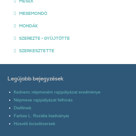
MESÉK
MESEMONDÓ
MONDÁK
SZEREZTE - GYŰJTÖTTE
SZERKESZTETTE
Legújabb bejegyzések
Kedvenc népmesém rajzpályázat eredménye
Népmese rajzpályázat felhívás
Diafilmek
Farkas L. Rozália kiadványai
Húsvéti locsolóversek