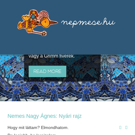
Válogatások a szájhagyomány
útján terjedő elbeszélésekből,
melyeket olyan ismert gyűjtők
állítottak össze, mint Benedek
Elek, Illyés Gyula, Arany László
vagy a Grimm fivérek.
READ MORE
Nemes Nagy Ágnes: Nyári rajz
Hogy mit láttam? Elmondhatom.