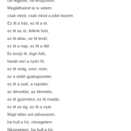
De legjobb, ha lerajzolom.
Megláthatod te is velem,
csak nézd, csak nézd a jobb kezem.
Ez itt a ház, ez itt a tó,
ez itt az út, felénk futó,
ez itt akác, ez itt levél,
ez itt a nap, ez itt a dél.
Ez borjú itt, lógó fülű,
hasát veri a nyári fű,
ez itt virág, ezer, ezer,
ez a sötét gyalogszeder,
ez itt a szél, a repülés,
az álmodás, az ébredés,
ez itt gyümölcs, ez itt madár,
ez itt az ég, ez itt a nyár.
Majd télen ezt előveszem,
ha hull a hó, nézegetem.
Nézegetem, ha hull a hó,