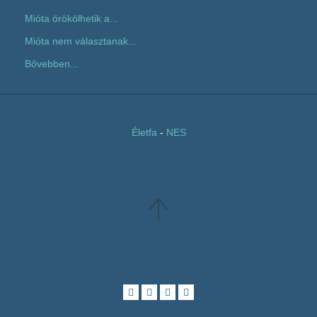
Mióta örökölhetik a...
Mióta nem választanak...
Bővebben...
Életfa
-
NES