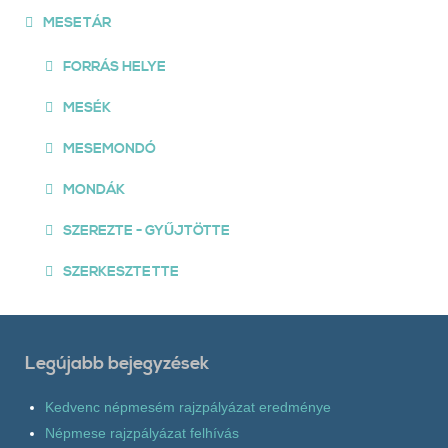
MESETÁR
FORRÁS HELYE
MESÉK
MESEMONDÓ
MONDÁK
SZEREZTE - GYŰJTÖTTE
SZERKESZTETTE
Legújabb bejegyzések
Kedvenc népmesém rajzpályázat eredménye
Népmese rajzpályázat felhívás