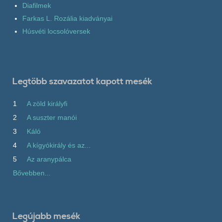
Diafilmek
Farkas L. Rozália kiadványai
Húsvéti locsolóversek
Legtöbb szavazatot kapott mesék
1
A zöld királyfi
2
A suszter manói
3
Káló
4
A kígyókirály és az...
5
Az aranypálca
Bővebben...
Legújabb mesék