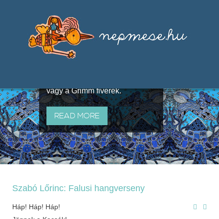
Válogatások a szájhagyomány
útján terjedő elbeszélésekből,
melyeket olyan ismert gyűjtők
állítottak össze, mint Benedek
Elek, Illyés Gyula, Arany László
vagy a Grimm fivérek.
READ MORE
Szabó Lőrinc: Falusi hangverseny
Háp! Háp! Háp!