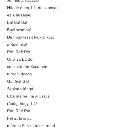
Jönnek a Kacsák!
Hű, de éhes, hű, de szomjas
ez a társaság!
Bú! Bú! Bú!
Boci szomorú!
De hogy feszít tyúkjai közt
a Kukurikú!
Röf! Röf! Röf!
Orra sárba döf:
sonka-lábán Kucu néni
fürödni döcög.
Gá! Gá! Gá!
Szalad világgá
Liba mama, ha a Csacsi
rábőg, hogy: I-á!
Rút! Rút! Rút!
Fel is, le is út:
mérges Pulyka te szereted