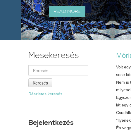
READ MORE
Mesekeresés
Móri
Volt eg
sose lát
Keresés
Nem is
milyene
Részletes keresés
Egysze
lát egy
Csudál
"Ilyene
Bejelentkezés
Én vag