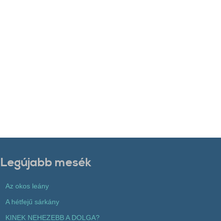
Legújabb mesék
Az okos leány
A hétfejű sárkány
KINEK NEHEZEBB A DOLGA?