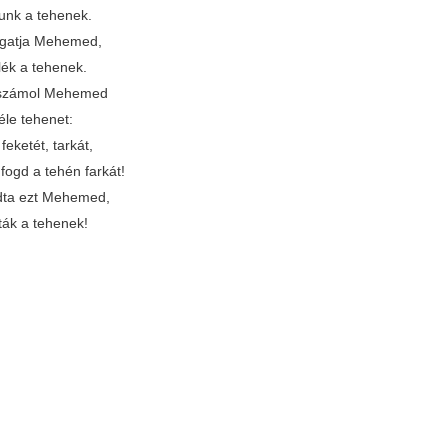
unk a tehenek.
gatja Mehemed,
lék a tehenek.
 számol Mehemed
éle tehenet:
 feketét, tarkát,
fogd a tehén farkát!
dta ezt Mehemed,
ták a tehenek!