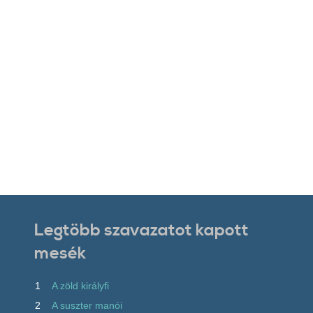
Legtöbb szavazatot kapott
mesék
1
A zöld királyfi
2
A suszter manói