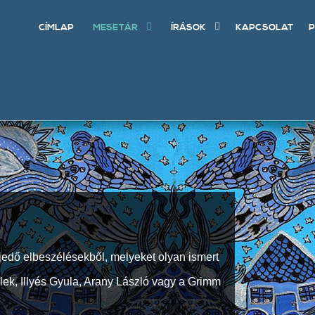
CÍMLAP
MESETÁR
ÍRÁSOK
KAPCSOLAT
P
jedő elbeszélésekből, melyeket olyan ismert
Elek, Illyés Gyula, Arany László vagy a Grimm