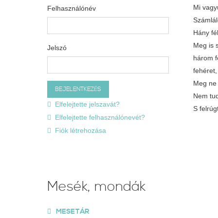
Mi vagy
Felhasználónév
Számlál
Hány fé
Meg is
Jelszó
három f
fehéret,
Meg ne 
Nem tu
Elfelejtette jelszavát?
S felrúg
Elfelejtette felhasználónevét?
Fiók létrehozása
Mesék, mondák
MESETÁR