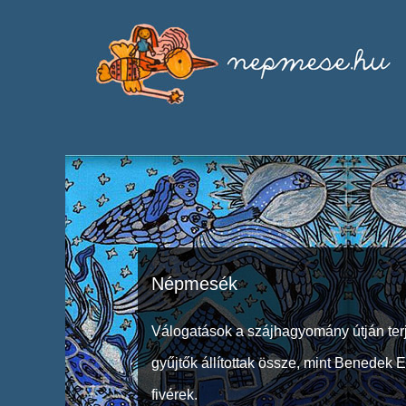
Népmesék
Válogatások a szájhagyomány útján ter
gyűjtők állítottak össze, mint Benedek 
fivérek.