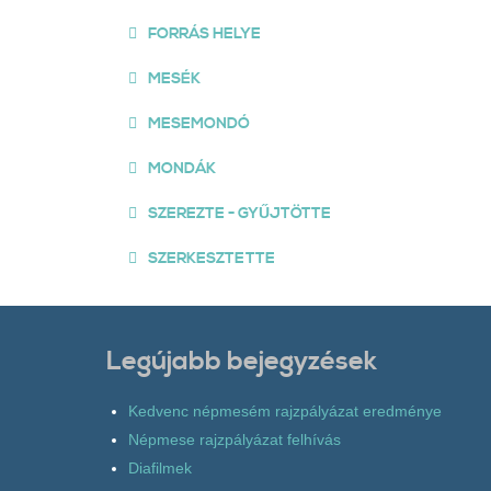
FORRÁS HELYE
MESÉK
MESEMONDÓ
MONDÁK
SZEREZTE - GYŰJTÖTTE
SZERKESZTETTE
Legújabb bejegyzések
Kedvenc népmesém rajzpályázat eredménye
Népmese rajzpályázat felhívás
Diafilmek