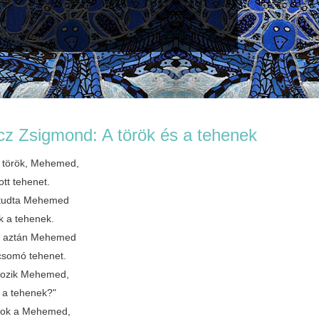
cz Zsigmond: A török és a tehenek
y török, Mehemed,
ott tehenet.
 tudta Mehemed
k a tehenek.
r aztán Mehemed
 csomó tehenet.
kozik Mehemed,
k a tehenek?"
yok a Mehemed,