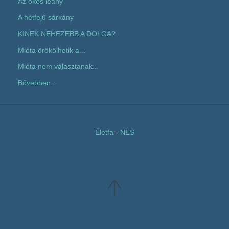
Az okos leány
A hétfejű sárkány
KINEK NEHEZEBB A DOLGA?
Mióta örökölhetik a...
Mióta nem választanak...
Bővebben...
Életfa
-
NES