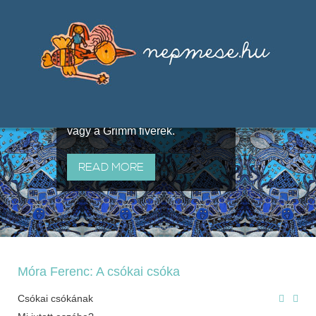
Válogatások a szájhagyomány
útján terjedő elbeszélésekből,
melyeket olyan ismert gyűjtők
állítottak össze, mint Benedek
Elek, Illyés Gyula, Arany László
vagy a Grimm fivérek.
READ MORE
Móra Ferenc: A csókai csóka
Csókai csókának