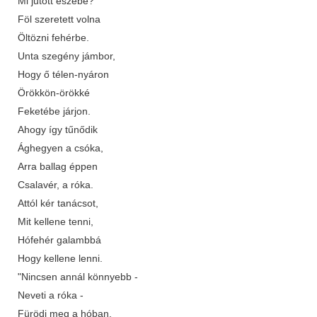
Mi jutott eszébe?
Föl szeretett volna
Öltözni fehérbe.
Unta szegény jámbor,
Hogy ő télen-nyáron
Örökkön-örökké
Feketébe járjon.
Ahogy így tűnődik
Ághegyen a csóka,
Arra ballag éppen
Csalavér, a róka.
Attól kér tanácsot,
Mit kellene tenni,
Hófehér galambbá
Hogy kellene lenni.
"Nincsen annál könnyebb -
Neveti a róka -
Fürödj meg a hóban,