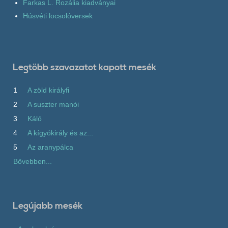
Farkas L. Rozália kiadványai
Húsvéti locsolóversek
Legtöbb szavazatot kapott mesék
1
A zöld királyfi
2
A suszter manói
3
Káló
4
A kígyókirály és az...
5
Az aranypálca
Bővebben...
Legújabb mesék