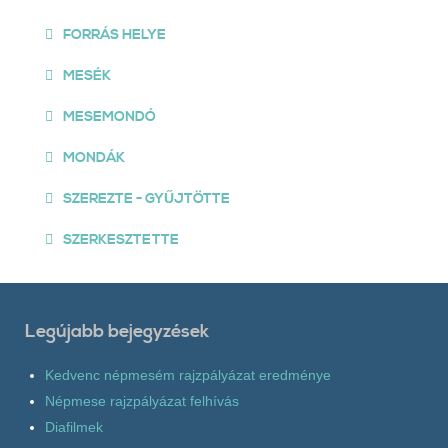
FORRÁS HELYE
MESÉK
MESEMONDÓ
MONDÁK
SZEREZTE - GYŰJTÖTTE
SZERKESZTETTE
Legújabb bejegyzések
Kedvenc népmesém rajzpályázat eredménye
Népmese rajzpályázat felhívás
Diafilmek