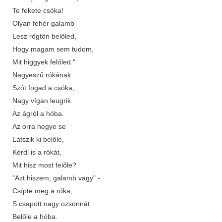
Te fekete csóka!
Olyan fehér galamb
Lesz rögtön belőled,
Hogy magam sem tudom,
Mit higgyek felőled."
Nagyeszű rókának
Szót fogad a csóka,
Nagy vígan leugrik
Az ágról a hóba.
Az orra hegye se
Látszik ki belőle,
Kérdi is a rókát,
Mit hisz most felőle?
"Azt hiszem, galamb vagy" -
Csípte meg a róka,
S csapott nagy ozsonnát
Belőle a hóba.