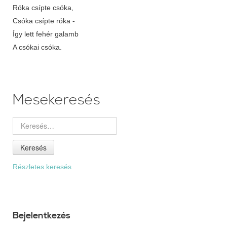
Róka csípte csóka,
Csóka csípte róka -
Így lett fehér galamb
A csókai csóka.
Mesekeresés
Keresés
Részletes keresés
Bejelentkezés