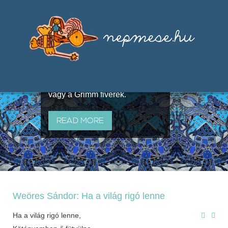
Válogatások a szájhagyomány
útján terjedő elbeszélésekből,
melyeket olyan ismert gyűjtők
állítottak össze, mint Benedek
Elek, Illyés Gyula, Arany László
vagy a Grimm fivérek.
READ MORE
Weöres Sándor: Ha a világ rigó lenne
Ha a világ rigó lenne,