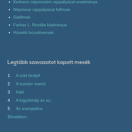
Kedvenc népmesém rajzpályázat eredménye
Népmese rajzpályázat felhívás
Diafilmek
Farkas L. Rozália kiadványai
Húsvéti locsolóversek
Legtöbb szavazatot kapott mesék
1
A zöld királyfi
2
A suszter manói
3
Káló
4
A kígyókirály és az...
5
Az aranypálca
Bővebben...