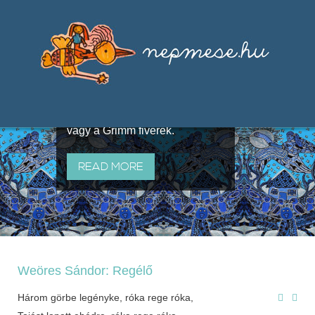
Válogatások a szájhagyomány
útján terjedő elbeszélésekből,
melyeket olyan ismert gyűjtők
állítottak össze, mint Benedek
Elek, Illyés Gyula, Arany László
vagy a Grimm fivérek.
READ MORE
Weöres Sándor: Regélő
Három görbe legényke, róka rege róka,