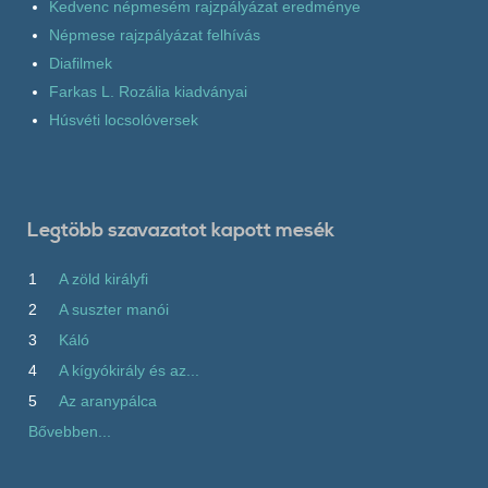
Kedvenc népmesém rajzpályázat eredménye
Népmese rajzpályázat felhívás
Diafilmek
Farkas L. Rozália kiadványai
Húsvéti locsolóversek
Legtöbb szavazatot kapott mesék
1
A zöld királyfi
2
A suszter manói
3
Káló
4
A kígyókirály és az...
5
Az aranypálca
Bővebben...