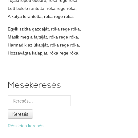
Tojást lopott ebédre, róka rege róka,
Lett belőle rántotta, róka rege róka,
A kutya lerántotta, róka rege róka.
Egyik szidta gazdáját, róka rege róka,
Másik meg a fajtáját, róka rege róka,
Harmadik az ükapját, róka rege róka,
Hozzávágta kalapját, róka rege róka.
Mesekeresés
Keresés
Részletes keresés