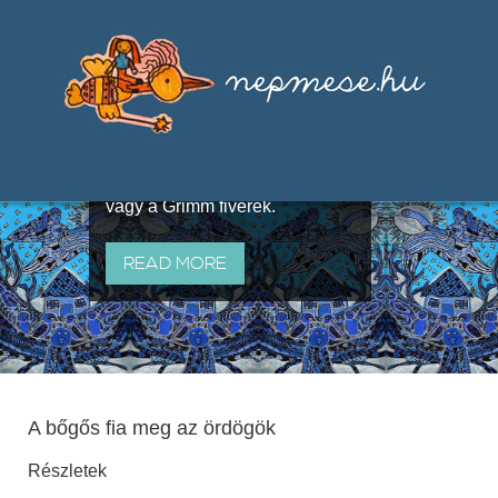
Válogatások a szájhagyomány
útján terjedő elbeszélésekből,
melyeket olyan ismert gyűjtők
állítottak össze, mint Benedek
Elek, Illyés Gyula, Arany László
vagy a Grimm fivérek.
READ MORE
A bőgős fia meg az ördögök
Részletek