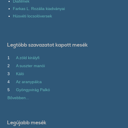
Diafilmek
Farkas L. Rozália kiadványai
Húsvéti locsolóversek
Legtöbb szavazatot kapott mesék
1
A zöld királyfi
2
A suszter manói
3
Káló
4
Az aranypálca
5
Gyöngyvirág Palkó
Bővebben...
Legújabb mesék