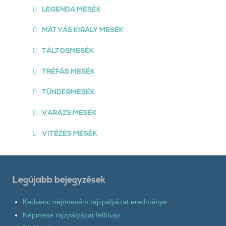
LEGENDA MESÉK
MÁTYÁS KIRÁLY MESÉK
TÁLTOSMESÉK
TRÉFÁS MESÉK
TÜNDÉRMESÉK
VARÁZS MESÉK
VITÉZES MESÉK
Legújabb bejegyzések
Kedvenc népmesém rajzpályázat eredménye
Népmese rajzpályázat felhívás