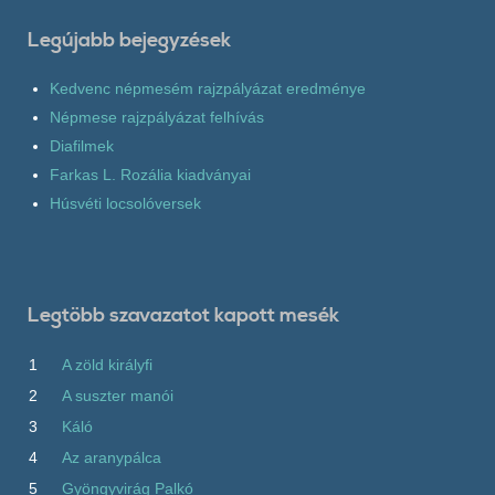
Legújabb bejegyzések
Kedvenc népmesém rajzpályázat eredménye
Népmese rajzpályázat felhívás
Diafilmek
Farkas L. Rozália kiadványai
Húsvéti locsolóversek
Legtöbb szavazatot kapott mesék
1
A zöld királyfi
2
A suszter manói
3
Káló
4
Az aranypálca
5
Gyöngyvirág Palkó