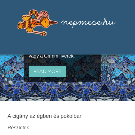
Válogatások a szájhagyomány
útján terjedő elbeszélésekből,
melyeket olyan ismert gyűjtők
állítottak össze, mint Benedek
Elek, Illyés Gyula, Arany László
vagy a Grimm fivérek.
READ MORE
A cigány az égben és pokolban
Részletek