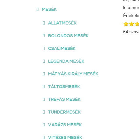
le a me
MESÉK
Értékel
ÁLLATMESÉK
64 szav
BOLONDOS MESÉK
CSALIMESÉK
LEGENDA MESÉK
MÁTYÁS KIRÁLY MESÉK
TÁLTOSMESÉK
TRÉFÁS MESÉK
TÜNDÉRMESÉK
VARÁZS MESÉK
VITÉZES MESÉK