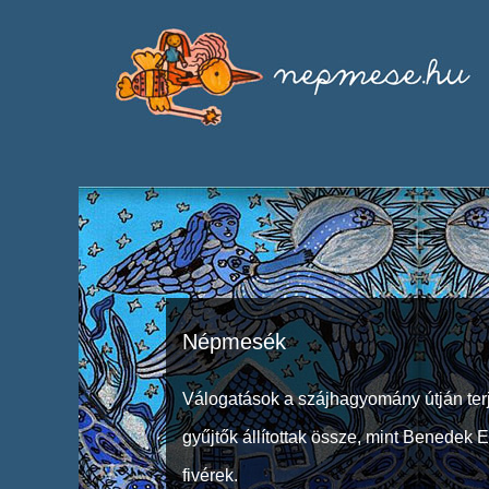
Népmesék
Válogatások a szájhagyomány útján ter
gyűjtők állítottak össze, mint Benedek 
fivérek.