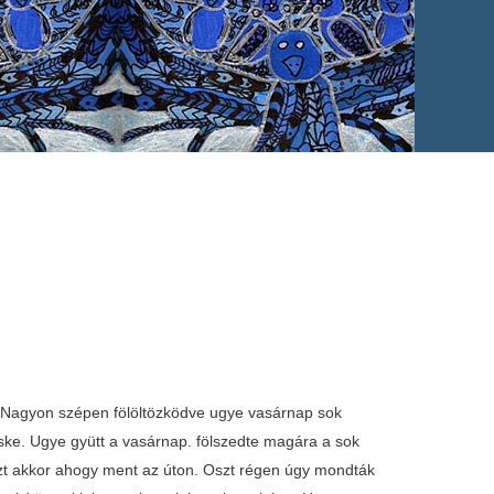
t. Nagyon szépen fölöltözködve ugye vasárnap sok
cske. Ugye gyütt a vasárnap. fölszedte magára a sok
, oszt akkor ahogy ment az úton. Oszt régen úgy mondták