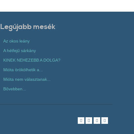
Legújabb mesék
Az okos leány
A hétfejű sárkány
KINEK NEHEZEBB A DOLGA?
Mióta örökölhetik a...
Mióta nem választanak...
Bővebben...