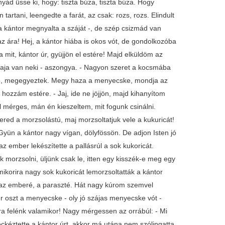
ád üsse ki, hogy: tiszta búza, tiszta búza. Hogy
tartani, leengedte a farát, az csak: rozs, rozs. Elindult
a kántor megnyalta a száját -, de szép csizmád van
 ára! Hej, a kántor hiába is okos vót, de gondolkozóba
mit, kántor úr, gyüjjön el estére! Majd elküldöm az
aja van neki - aszongya. - Nagyon szeret a kocsmába
 No, megegyeztek. Megy haza a menyecske, mondja az
 hozzám estére. - Jaj, ide ne jöjjön, majd kihanyítom
 mérges, mán én kieszeltem, mit fogunk csinálni.
ered a morzsolástú, maj morzsoltatjuk vele a kukuricát!
Gyün a kántor nagy vígan, dölyfössön. De adjon Isten jó
 ember lekészítette a pallásrúl a sok kukoricát.
k morzsolni, üljünk csak le, itten egy kisszék-e meg egy
mikorira nagy sok kukoricát lemorzsoltatták a kántor
t az emberé, a paraszté. Hát nagy kúrom szemvel
r oszt a menyecske - oly jó szájas menyecske vót -
rra felénk valamikor! Nagy mérgessen az orrábúl: - Mi
ckéztette a kántor úrt, akkor má utána nem szólingatta