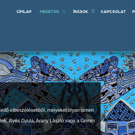
CÍMLAP
MESETÁR
ÍRÁSOK
KAPCSOLAT
P
jedő elbeszélésekből, melyeket olyan ismert
Elek, Illyés Gyula, Arany László vagy a Grimm