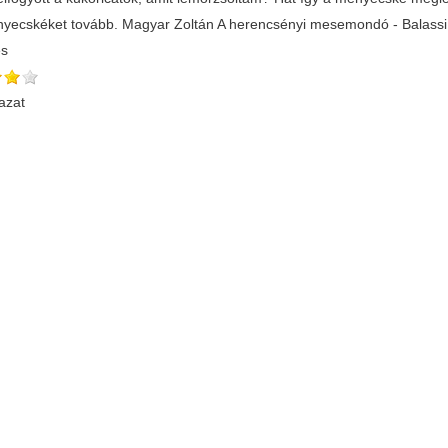
nyecskéket tovább. Magyar Zoltán A herencsényi mesemondó - Balassi
és
azat