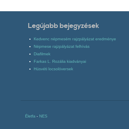
Legújabb bejegyzések
Kedvenc népmesém rajzpályázat eredménye
Népmese rajzpályázat felhívás
Diafilmek
Farkas L. Rozália kiadványai
Húsvéti locsolóversek
Életfa
-
NES