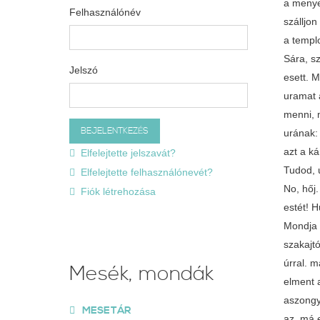
a menye
Felhasználónév
szálljon
a templ
Sára, s
Jelszó
esett. 
uramat 
menni, 
urának: 
azt a k
Elfelejtette jelszavát?
Tudod, ú
Elfelejtette felhasználónevét?
No, hőj
Fiók létrehozása
estét! 
Mondja o
szakajtó
úrral. 
Mesék, mondák
elment 
aszongy
MESETÁR
az, má 