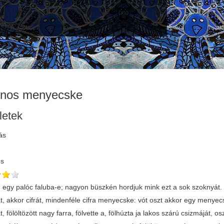
inos menyecske
letek
ás
és
en egy palóc faluba-e; nagyon büszkén hordjuk mink ezt a sok szoknyá
t, akkor cifrát, mindenféle cifra menyecske: vót oszt akkor egy menye
, fölöltözött nagy farra, fölvette a, fölhúzta ja lakos szárú csizmáját