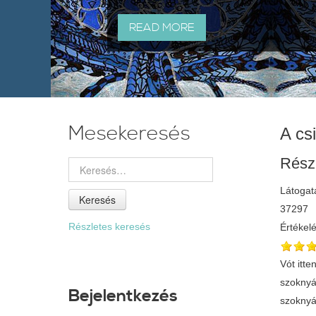
READ MORE
Mesekeresés
A cs
Rész
Látogat
Keresés
37297
Részletes keresés
Értékel
Vót itt
szoknyá
Bejelentkezés
szoknyát