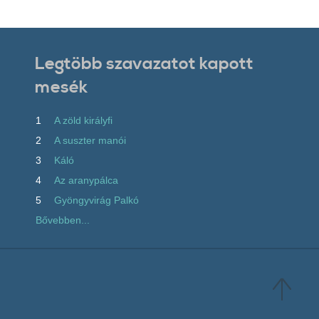
Legtöbb szavazatot kapott
mesék
1
A zöld királyfi
2
A suszter manói
3
Káló
4
Az aranypálca
5
Gyöngyvirág Palkó
Bővebben...