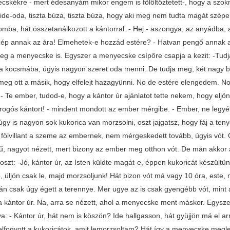
cskékre - mert édesanyám mikor engem is fölöltöztetett-, hogy a szokny
 ide-oda, tiszta búza, tiszta búza, hogy aki meg nem tudta magát szépen 
omba, hát összetanálkozott a kántorral. - Hej - aszongya, az anyádba, 
zép annak az ára! Elmehetek-e hozzád estére? - Hatvan pengő annak az
Meg a menyecske is. Egyszer a menyecske csípőre csapja a kezit: -Tudja 
a kocsmába, úgyis nagyon szeret oda menni. De tudja meg, két nagy b
meg ott a másik, hogy elfelejt hazagyünni. No de estére elengedem.
- Te ember, tudod-e, hogy a kántor úr ajánlatot tette nekem, hogy eljön
árogós kántort! - mindent mondott az ember mérgibe. - Ember, ne legyél
gy is nagyon sok kukorica van morzsolni, oszt jajgatsz, hogy fáj a teny
. fölvillant a szeme az embernek, nem mérgeskedett tovább, úgyis vót. 
Hű, nagyot nézett, mert bizony az ember meg otthon vót. De mán akkor az
szt: -Jó, kántor úr, az Isten küldte magát-e, éppen kukoricát készültün
, üljön csak le, majd morzsoljunk! Hát bizon vót má vagy 10 óra, este, 
mán csak úgy égett a terennye. Mer ugye az is csak gyengébb vót, min
a kántor úr. Na, arra se nézett, ahol a menyecske ment máskor. Egysze
a: - Kántor úr, hát nem is köszön? Ide hallgasson, hát gyüjjön má el a
elfogyott a kukoricátok, amit lemorzsoltam? Hát így a menyecske megle