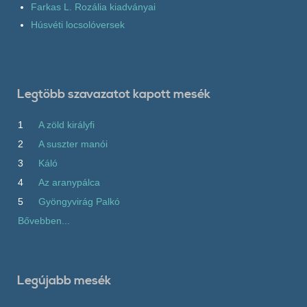
Farkas L. Rozália kiadványai
Húsvéti locsolóversek
Legtöbb szavazatot kapott mesék
1
A zöld királyfi
2
A suszter manói
3
Káló
4
Az aranypálca
5
Gyöngyvirág Palkó
Bővebben...
Legújabb mesék