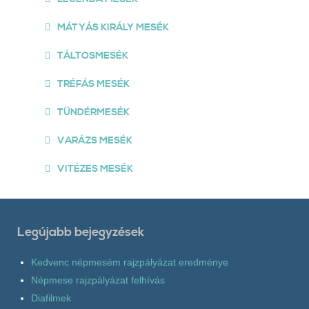
MÁTYÁS KIRÁLY MESÉK
TÁLTOSMESÉK
TRÉFÁS MESÉK
TÜNDÉRMESÉK
VARÁZS MESÉK
VITÉZES MESÉK
Legújabb bejegyzések
Kedvenc népmesém rajzpályázat eredménye
Népmese rajzpályázat felhívás
Diafilmek