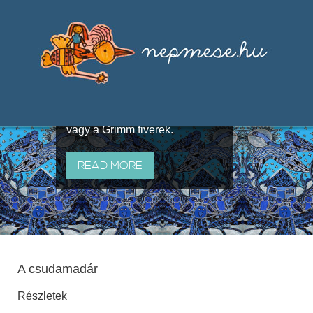
Válogatások a szájhagyomány
útján terjedő elbeszélésekből,
melyeket olyan ismert gyűjtők
állítottak össze, mint Benedek
Elek, Illyés Gyula, Arany László
vagy a Grimm fivérek.
READ MORE
A csudamadár
Részletek