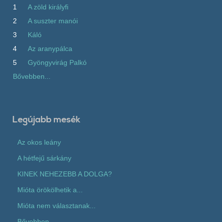
1
A zöld királyfi
2
A suszter manói
3
Káló
4
Az aranypálca
5
Gyöngyvirág Palkó
Bővebben...
Legújabb mesék
Az okos leány
A hétfejű sárkány
KINEK NEHEZEBB A DOLGA?
Mióta örökölhetik a...
Mióta nem választanak...
Bővebben...