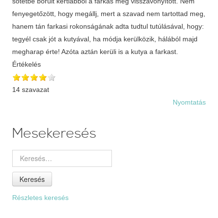
sötétbe borult kertlábból a farkas még visszavonyított. Nem
fenyegetőzött, hogy megállj, mert a szavad nem tartottad meg,
hanem tán farkasi rokonságának adta tudtul tutúlásával, hogy:
tegyél csak jót a kutyával, ha módja kerülközik, hálából majd
megharap érte! Azóta aztán kerüli is a kutya a farkast.
Értékelés
14 szavazat
Nyomtatás
Mesekeresés
Keresés
Részletes keresés