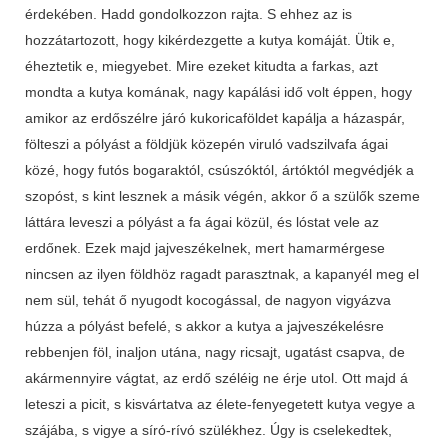
érdekében. Hadd gondolkozzon rajta. S ehhez az is
hozzátartozott, hogy kikérdezgette a kutya komáját. Ütik e,
éheztetik e, miegyebet. Mire ezeket kitudta a farkas, azt
mondta a kutya komának, nagy kapálási idő volt éppen, hogy
amikor az erdőszélre járó kukoricaföldet kapálja a házaspár,
fölteszi a pólyást a földjük közepén viruló vadszilvafa ágai
közé, hogy futós bogaraktól, csúszóktól, ártóktól megvédjék a
szopóst, s kint lesznek a másik végén, akkor ő a szülők szeme
láttára leveszi a pólyást a fa ágai közül, és lóstat vele az
erdőnek. Ezek majd jajveszékelnek, mert hamarmérgese
nincsen az ilyen földhöz ragadt parasztnak, a kapanyél meg el
nem sül, tehát ő nyugodt kocogással, de nagyon vigyázva
húzza a pólyást befelé, s akkor a kutya a jajveszékelésre
rebbenjen föl, inaljon utána, nagy ricsajt, ugatást csapva, de
akármennyire vágtat, az erdő széléig ne érje utol. Ott majd á
leteszi a picit, s kisvártatva az élete-fenyegetett kutya vegye a
szájába, s vigye a síró-rívó szülékhez. Úgy is cselekedtek,