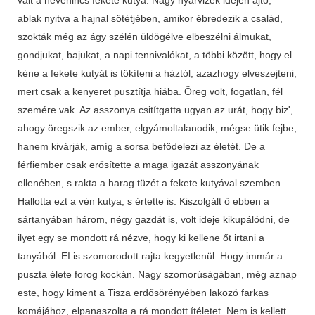
ablak nyitva a hajnal sötétjében, amikor ébredezik a család,
szokták még az ágy szélén üldögélve elbeszélni álmukat,
gondjukat, bajukat, a napi tennivalókat, a többi között, hogy el
kéne a fekete kutyát is tökíteni a háztól, azazhogy elveszejteni,
mert csak a kenyeret pusztítja hiába. Öreg volt, fogatlan, fél
szemére vak. Az asszonya csitítgatta ugyan az urát, hogy biz',
ahogy öregszik az ember, elgyámoltalanodik, mégse ütik fejbe,
hanem kivárják, amíg a sorsa befödelezi az életét. De a
férfiember csak erősítette a maga igazát asszonyának
ellenében, s rakta a harag tüzét a fekete kutyával szemben.
Hallotta ezt a vén kutya, s értette is. Kiszolgált ő ebben a
sártanyában három, négy gazdát is, volt ideje kikupálódni, de
ilyet egy se mondott rá nézve, hogy ki kellene őt irtani a
tanyából. EI is szomorodott rajta kegyet­lenül. Hogy immár a
puszta élete forog kockán. Nagy szomorúságában, még aznap
este, hogy kiment a Tisza erdősöré­nyében lakozó farkas
komájához, elpanaszolta a rá mondott ítéletet. Nem is kellett