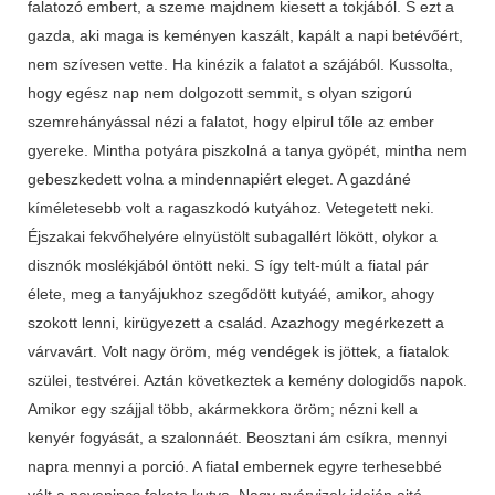
falatozó embert, a szeme majdnem kiesett a tokjából. S ezt a
gazda, aki maga is keményen kaszált, kapált a napi betévőért,
nem szívesen vette. Ha kinézik a falatot a szájából. Kussolta,
hogy egész nap nem dolgozott semmit, s olyan szigorú
szemre­hányással nézi a falatot, hogy elpirul tőle az ember
gyereke. Mintha potyára piszkolná a tanya gyöpét, mintha nem
gebeszkedett volna a mindennapiért eleget. A gazdáné
kíméletesebb volt a ragaszkodó kutyához. Vetegetett neki.
Éjszakai fekvőhelyére elnyüstölt subagallért lökött, olykor a
disznók mos­lékjából öntött neki. S így telt-múlt a fiatal pár
élete, meg a tanyájukhoz szegődött kutyáé, amikor, ahogy
szokott lenni, kirügyezett a család. Azazhogy megérkezett a
várvavárt. Volt nagy öröm, még vendégek is jöttek, a fiatalok
szülei, testvérei. Aztán következtek a kemény dologidős napok.
Amikor egy szájjal több, akármekkora öröm; nézni kell a
kenyér fogyását, a szalonnáét. Be­osztani ám csíkra, mennyi
napra mennyi a porció. A fiatal embernek egyre terhesebbé
vált a nevenincs fekete kutya. Nagy nyárvizek idején ajtó,