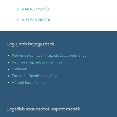
VARÁZS MESÉK
VITÉZES MESÉK
Legújabb bejegyzések
Kedvenc népmesém rajzpályázat eredménye
Népmese rajzpályázat felhívás
Diafilmek
Farkas L. Rozália kiadványai
Húsvéti locsolóversek
Legtöbb szavazatot kapott mesék