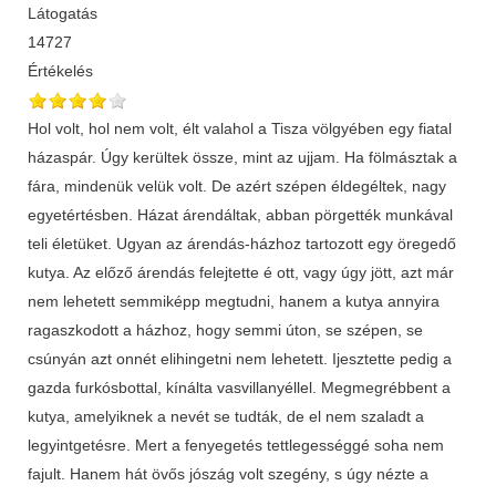
Látogatás
14727
Értékelés
Hol volt, hol nem volt, élt valahol a Tisza völgyében egy fiatal
házaspár. Úgy kerültek össze, mint az ujjam. Ha fölmásztak a
fára, mindenük velük volt. De azért szépen éldegéltek, nagy
egyetértésben. Házat árendáltak, abban pörgették munkával
teli életüket. Ugyan az árendás-házhoz tartozott egy öregedő
kutya. Az előző árendás felejtette é ott, vagy úgy jött, azt már
nem lehetett semmiképp megtudni, hanem a kutya annyira
ragaszkodott a házhoz, hogy semmi úton, se szépen, se
csúnyán azt onnét elihingetni nem lehetett. Ijesztette pedig a
gazda furkósbottal, kínálta vasvillanyéllel. Meg­megrébbent a
kutya, amelyiknek a nevét se tudták, de el nem szaladt a
legyintgetésre. Mert a fenyegetés tettlegességgé soha nem
fajult. Hanem hát övős jószág volt szegény, s úgy nézte a