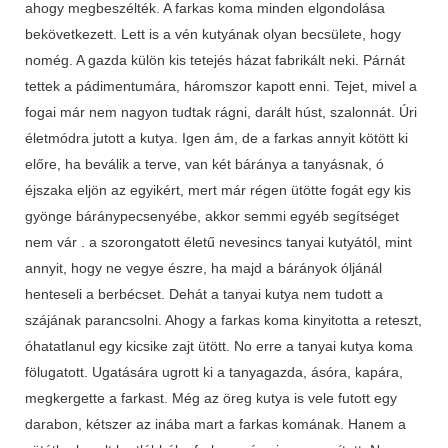
ahogy megbeszélték. A farkas koma minden elgon­dolása
bekövetkezett. Lett is a vén kutyának olyan becsülete, hogy
nomég. A gazda külön kis tetejés házat fabrikált neki. Párnát
tettek a pádimentu­mára, háromszor kapott enni. Tejet, mivel a
fogai már nem nagyon tudtak rágni, darált húst, szalonnát. Úri
életmódra jutott a kutya. Igen ám, de a farkas annyit kötött ki
előre, ha beválik a terve, van két báránya a tanyásnak, ó
éjszaka eljön az egyikért, mert már régen ütötte fogát egy kis
gyönge báránypecsenyébe, akkor semmi egyéb segítséget
nem vár . a szorongatott életű nevesincs tanyai kutyától, mint
annyit, hogy ne vegye észre, ha majd a bárányok óljánál
henteseli a berbécset. Dehát a tanyai kutya nem tudott a
szájának parancsolni. Ahogy a farkas koma kinyitotta a reteszt,
óhatatlanul egy kicsike zajt ütött. No erre a tanyai kutya koma
fölugatott. Ugatására ugrott ki a tanyagazda, ásóra, kapára,
megkergette a farkast. Még az öreg kutya is vele futott egy
darabon, kétszer az inába mart a farkas komának. Hanem a