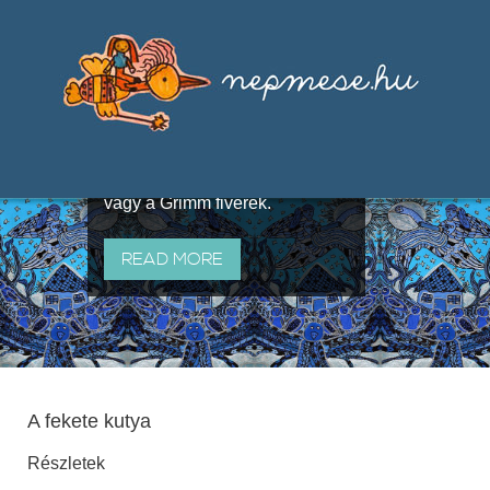
Válogatások a szájhagyomány
útján terjedő elbeszélésekből,
melyeket olyan ismert gyűjtők
állítottak össze, mint Benedek
Elek, Illyés Gyula, Arany László
vagy a Grimm fivérek.
READ MORE
A fekete kutya
Részletek