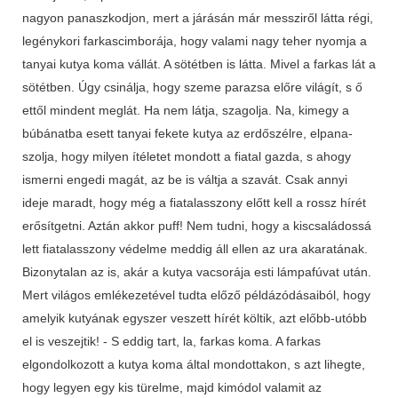
nagyon panaszkodjon, mert a járásán már messziről látta régi,
legénykori farkascimborája, hogy valami nagy teher nyomja a
tanyai kutya koma vállát. A sötétben is látta. Mivel a farkas lát a
sötétben. Úgy csinálja, hogy szeme parazsa előre világít, s ő
ettől mindent meglát. Ha nem látja, szagolja. Na, kimegy a
búbánatba esett tanyai fekete kutya az erdőszélre, elpana­
szolja, hogy milyen ítéletet mondott a fiatal gazda, s ahogy
ismerni engedi magát, az be is váltja a szavát. Csak annyi
ideje maradt, hogy még a fiatalasszony előtt kell a rossz hírét
erősítgetni. Aztán akkor puff! Nem tudni, hogy a kiscsaládossá
lett fiatal­asszony védelme meddig áll ellen az ura akaratának.
Bizonytalan az is, akár a kutya vacsorája esti lámpafúvat után.
Mert világos emlékezetével tudta előző példázódásaiból, hogy
amelyik kutyának egyszer veszett hírét költik, azt előbb-utóbb
el is veszejtik! - S eddig tart, la, farkas koma. A farkas
elgondolkozott a kutya koma által mondottakon, s azt lihegte,
hogy legyen egy kis türelme, majd kimódol valamit az