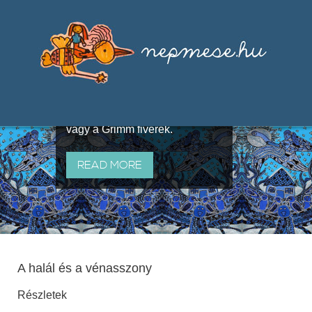
Válogatások a szájhagyomány
útján terjedő elbeszélésekből,
melyeket olyan ismert gyűjtők
állítottak össze, mint Benedek
Elek, Illyés Gyula, Arany László
vagy a Grimm fivérek.
READ MORE
A halál és a vénasszony
Részletek