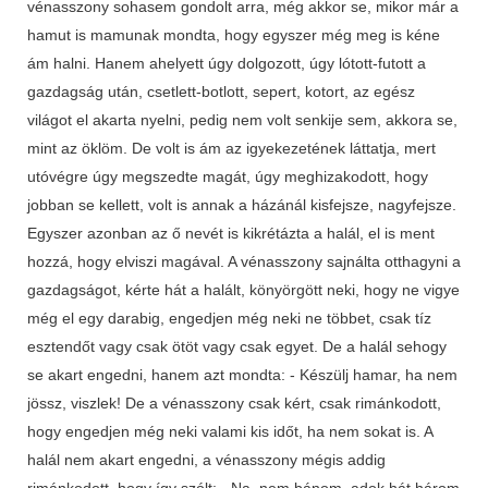
vénasszony sohasem gondolt arra, még akkor se, mikor már a
hamut is mamunak mondta, hogy egyszer még meg is kéne
ám halni. Hanem ahelyett úgy dolgozott, úgy lótott-futott a
gazdagság után, csetlett-botlott, sepert, kotort, az egész
világot el akarta nyelni, pedig nem volt senkije sem, akkora se,
mint az öklöm. De volt is ám az igyekezetének láttatja, mert
utóvégre úgy megszedte magát, úgy meghizakodott, hogy
jobban se kellett, volt is annak a házánál kisfejsze, nagyfejsze.
Egyszer azonban az ő nevét is kikrétázta a halál, el is ment
hozzá, hogy elviszi magával. A vénasszony sajnálta otthagyni a
gazdagságot, kérte hát a halált, könyörgött neki, hogy ne vigye
még el egy darabig, engedjen még neki ne többet, csak tíz
esztendőt vagy csak ötöt vagy csak egyet. De a halál sehogy
se akart engedni, hanem azt mondta: - Készülj hamar, ha nem
jössz, viszlek! De a vénasszony csak kért, csak rimánkodott,
hogy engedjen még neki valami kis időt, ha nem sokat is. A
halál nem akart engedni, a vénasszony mégis addig
rimánkodott, hogy így szólt: - Na, nem bánom, adok hát három