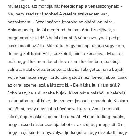
mulatságot, azt mondja hát hetedik nap a vénasszonynak: -
Na, nem szedsz rá többet! A krétára szükségem van,
hazaviszem. - Azzal szépen letörölte az ajtóról az írást. -
Holnap pedig, de jól megértsd, holnap érted is eljövök, s
magammal viszlek! A halál elment. A vénasszonynak pedig
csak leesett az álla. Már látta, hogy holnap, akarja vagy nem,
de meg kell halni. Félt, reszketett, mint a kocsonya. Másnap
már reggel felé nem tudott hova lenni félelmében, belebújt
volna a halál elől az üres palackba is. Találgatta, hova bújjék.
Volt a kamrában egy hordó csorgatott méz, beleült abba, csak
az orra, szeme, szája látszott ki. - De hátha itt is rám talál?
Jobb lesz, ha a dunnába bújok. Kijött hát a mézből, s belebújt
a dunnába, a toll közé, de ezt sem javasolta magának. Ki akart
hát jönni, hogy más, jobb búvóhelyet keres. Amint mászott
kifelé, éppen akkor toppant be a halál. El nem tudta gondolni,
hogy micsoda istencsodája lehet ez az izé, úgy megijedt tőle,
hogy majd kitörte a nyavalya. Ijedségében úgy elszaladt, hogy