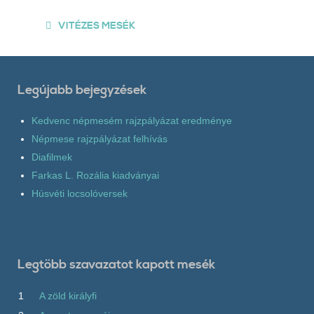
VITÉZES MESÉK
Legújabb bejegyzések
Kedvenc népmesém rajzpályázat eredménye
Népmese rajzpályázat felhívás
Diafilmek
Farkas L. Rozália kiadványai
Húsvéti locsolóversek
Legtöbb szavazatot kapott mesék
1
A zöld királyfi