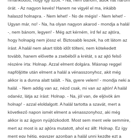
órát. - Az nagyon kevés! Hanem ne vigyél el ma, inkább
halaszd holnapra. - Nem lehet! - No de mégis! - Nem lehet! -
Ugyan már, no! - Na, ha olyan nagyon akarod - mondja a halál
-, nem bánom, legyen! - Még azt kérném, írd fel az ajtóra,
hogy holnapig nem jössz el. Biztosabb leszek, ha ott látom az
írást. A halál nem akart több időt tölteni, nem kötekedett
tovább, hanem elővette a zsebéből a krétát, s az ajtó felső
részére írta: Holnap. Azzal elment dolgára. Másnap reggel
napföljötte után elment a halál a vénasszonyhoz, akit még
akkor is a dunna alatt talált. - Na, gyere velem! - mondja neki a
halál. - Nem addig van az, nézd csak, mi van az ajtón! A halál
odanéz, látja az írást: Holnap. - Na, jól van, de eljövök ám
holnap! - azzal eloldalgott. A halál tartotta a szavát, mert a
következő napon ismét elment a vénasszonyhoz, aki még
akkor is az ágyon nyújtózkodott. Most sem ment vele semmire,
mert az most is az ajtóra mutatott, ahol ez állt: Holnap. Ez így
ment egy hétig, egyszer azonban a halál unni kezdte ezt a