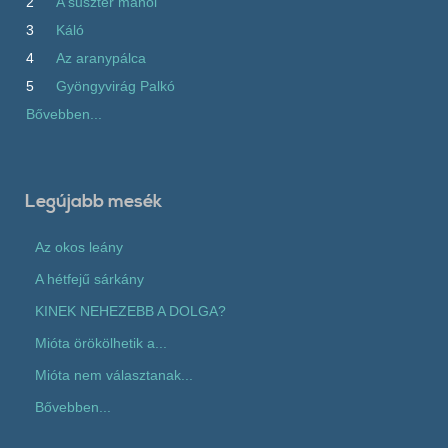
2
A suszter manói
3
Káló
4
Az aranypálca
5
Gyöngyvirág Palkó
Bővebben...
Legújabb mesék
Az okos leány
A hétfejű sárkány
KINEK NEHEZEBB A DOLGA?
Mióta örökölhetik a...
Mióta nem választanak...
Bővebben...