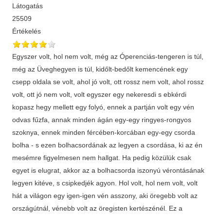
Látogatás
25509
Értékelés
Egyszer volt, hol nem volt, még az Óperenciás-tengeren is túl,
még az Üveghegyen is túl, kidőlt-bedőlt kemencének egy
csepp oldala se volt, ahol jó volt, ott rossz nem volt, ahol rossz
volt, ott jó nem volt, volt egyszer egy nekeresdi s ebkérdi
kopasz hegy mellett egy folyó, ennek a partján volt egy vén
odvas fűzfa, annak minden ágán egy-egy ringyes-rongyos
szoknya, ennek minden fércében-korcában egy-egy csorda
bolha - s ezen bolhacsordának az legyen a csordása, ki az én
mesémre figyelmesen nem hallgat. Ha pedig közülük csak
egyet is elugrat, akkor az a bolhacsorda iszonyú vérontásának
legyen kitéve, s csipkedjék agyon. Hol volt, hol nem volt, volt
hát a világon egy igen-igen vén asszony, aki öregebb volt az
országútnál, vénebb volt az öregisten kertészénél. Ez a