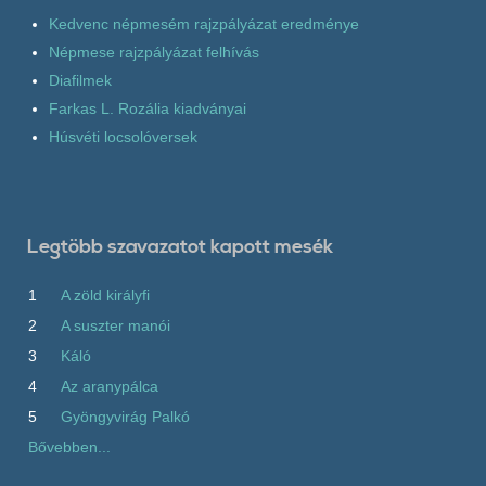
Kedvenc népmesém rajzpályázat eredménye
Népmese rajzpályázat felhívás
Diafilmek
Farkas L. Rozália kiadványai
Húsvéti locsolóversek
Legtöbb szavazatot kapott mesék
1
A zöld királyfi
2
A suszter manói
3
Káló
4
Az aranypálca
5
Gyöngyvirág Palkó
Bővebben...