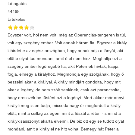
Látogatás
44468
Értékelés
Egyszer volt, hol nem volt, még az Óperenciás-tengeren is túl,
volt egy szegény ember. Volt annak három fia. Egyszer a király
kihirdette az egész országban, hogy annak adja a lányát, aki
előtte olyat tud mondani, amit ő el nem hisz. Meghallja ezt a
szegény ember legöregebb fia, akit Péternek hívtak, kapja,
fogja, elmegy a királyhoz. Megmondja egy szolgának, hogy ő
beszélni akar a királlyal. A király mindjárt gondolta, hogy mit
akar a legény, de nem szólt senkinek, csak azt parancsolta,
hogy eresszék be tüstént azt a legényt. Mert akkor már annyi
királyfi meg isten tudja, micsoda nagy úr megfordult a király
előtt, mint a csillag az égen, mint a fűszál a réten - s mind a
királykisasszonyt akarta elvenni. De biz ott egy se tudott olyat
mondani, amit a király el ne hitt volna. Bemegy hát Péter a