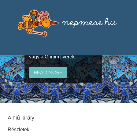
Válogatások a szájhagyomány
útján terjedő elbeszélésekből,
melyeket olyan ismert gyűjtők
állítottak össze, mint Benedek
Elek, Illyés Gyula, Arany László
vagy a Grimm fivérek.
READ MORE
A hiú király
Részletek