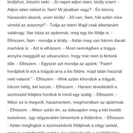
királyhoz, köszön neki: - Jó napot adjon isten, király uram! -
Adjon isten neked is, fiam! Mi járatban vagy? - Én bizony
házasodni akarok, uram király! - Jól van, fiam, hát aztán mire
vinnéd az asszonyt? - Tudja az isten! Majd csak eltartanám
valahogy. Van háza az apámnak, meg egy kis földje is. -
Elhiszem, fiam - mondja a király. - Aztán meg van három darab
marhánk is. - Azt is elhiszem. - Most nemrégiben a trágya
annyira meggyűlt az udvarunkon, hogy már nem is fértünk
tőle. - Elhiszem. - Egyszer azt mondja az apánk: “Fiaim!
hordjátok ki ezt a trágyát arra a kis földre, majd talán használ
neki valamit.” - Elhiszem. - Mink aztán kihordtuk a trágyát,
három hétig, két kocsin. - Elhiszem. - Hanem tévedésből a
szomszéd földjére hordtuk ki mind egy szálig. - Elhiszem. -
Mikor ez is megvolt, hazamentem, megmondtam az apámnak.
- Elhiszem. - Akkor aztán én, az édesapám meg a két kisebb
testvérem, úgy négyecskén kimentünk a földünkre. - Elhiszem.
- Aztán megfogtuk a szomszédunk földjének a négy sarkát,
mint az asztalterítőt szokás, és a trágyát róla a mi földünkre