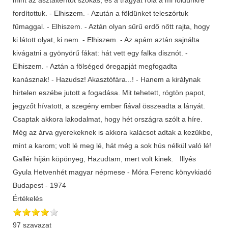
fordítottuk. - Elhiszem. - Azután a földünket teleszórtuk
fűmaggal. - Elhiszem. - Aztán olyan sűrű erdő nőtt rajta, hogy
ki látott olyat, ki nem. - Elhiszem. - Az apám aztán sajnálta
kivágatni a gyönyörű fákat: hát vett egy falka disznót. -
Elhiszem. - Aztán a fölséged öregapját megfogadta
kanásznak! - Hazudsz! Akasztófára...! - Hanem a királynak
hirtelen eszébe jutott a fogadása. Mit tehetett, rögtön papot,
jegyzőt hívatott, a szegény ember fiával összeadta a lányát.
Csaptak akkora lakodalmat, hogy hét országra szólt a híre.
Még az árva gyerekeknek is akkora kalácsot adtak a kezükbe,
mint a karom; volt lé meg lé, hát még a sok hús nélkül való lé!
Gallér híján köpönyeg, Hazudtam, mert volt kinek. Illyés
Gyula Hetvenhét magyar népmese - Móra Ferenc könyvkiadó
Budapest - 1974
Értékelés
97 szavazat