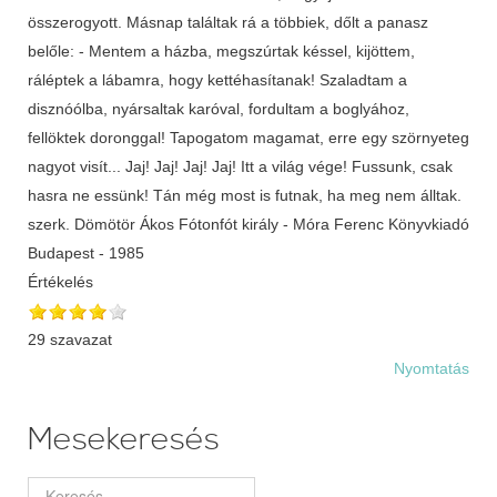
összerogyott. Másnap találtak rá a többiek, dőlt a panasz
belőle: - Mentem a házba, megszúrtak késsel, kijöttem,
ráléptek a lábamra, hogy kettéhasítanak! Szaladtam a
disznóólba, nyársaltak karóval, fordultam a boglyához,
fellöktek doronggal! Tapogatom magamat, erre egy szörnyeteg
nagyot visít... Jaj! Jaj! Jaj! Jaj! Itt a világ vége! Fussunk, csak
hasra ne essünk! Tán még most is futnak, ha meg nem álltak.
szerk. Dömötör Ákos Fótonfót király - Móra Ferenc Könyvkiadó
Budapest - 1985
Értékelés
29 szavazat
Nyomtatás
Mesekeresés