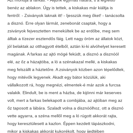
benéz az ablakon. Úgy is tettek, a kiskakas már kiáltja is
fentről: - Zsiványok laknak itt! - Ijesszük meg őket! - tanácsolta
a disznó. Erre olyan lármát, zenebonát csaptak, hogy a
zsiványok fejvesztetten menekültek be az erdőbe, meg sem
álltak a tízezer esztendős fáig. Lett nagy öröm az állatok közt,
jól belaktak az otthagyott ételből, aztán ki-ki alvóhelyet keresett
magának. A farkas az ajtó mögé feküdt, a disznó a disznóól
elé, az őz a házajtóba, a ló a szénakazal mellé, a kiskakas
meg felszállt a háztetőre. A zsiványok közben azon tépelődtek,
hogy mitévők legyenek. Akadt egy bátor közülük, aki
vállalkozott rá, hogy megnézi, elmentek-é már azok a furcsa
valakik. Elindult, be is ment a házba, de kijönni már keserves
volt, mert a farkas belekapott a combjába, az ajtóban meg az
őz taposott a lábára. Szaladt volna a disznóólhoz, ott a disznó
vette agyarra, a széna mellől meg a ló rúgott akkorát rajta,
hogy keresztülesett a kazlon. Éppen kezdett tápászkodni,
mikor a kiskakas akkorát kukorékolt, hogy ijedtében