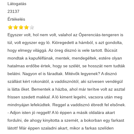
Látogatás
23137
Értékelés
Egyszer volt, hol nem volt, valahol az Óperenciás-tengeren is
túl, volt egyszer egy ló. Kiöregedett a hámból, s azt gondolta,
hogy elmegy világgá. Az öreg disznó is vele tartott. Búcsút
mondtak a kapufélfának, mentek, mendegéltek, estére olyan
hatalmas erdőbe értek, hogy se szélét, se hosszát nem tudták
belátni. Nagyon el is fáradtak. Mitévők legyenek? A disznó
szállást kért rokonától, a vaddisznótól, aki szívesen vendégül
is látta őket. Bementek a házba, ahol már terítve volt az asztal
frissen szedett makkal. A ló kiment legelni, vacsora után meg
mindnyájan lefeküdtek. Reggel a vaddisznó ébredt fel elsőnek.
- Adjon isten jó reggelt! A ló éppen a másik oldalára akart
fordulni, de ahogy kinyitotta a szemét, a bokorban egy farkast
látott! Már éppen szaladni akart, mikor a farkas szelíden