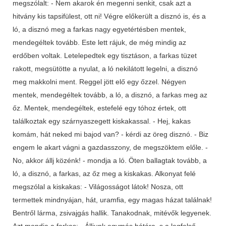
megszólalt: - Nem akarok én megenni senkit, csak azt a
hitvány kis tapsifülest, ott ni! Végre előkerült a disznó is, és a
ló, a disznó meg a farkas nagy egyetértésben mentek,
mendegéltek tovább. Este lett rájuk, de még mindig az
erdőben voltak. Letelepedtek egy tisztáson, a farkas tüzet
rakott, megsütötte a nyulat, a ló nekilátott legelni, a disznó
meg makkolni ment. Reggel jött elő egy őzzel. Négyen
mentek, mendegéltek tovább, a ló, a disznó, a farkas meg az
őz. Mentek, mendegéltek, estefelé egy tóhoz értek, ott
találkoztak egy szárnyaszegett kiskakassal. - Hej, kakas
komám, hát neked mi bajod van? - kérdi az öreg disznó. - Biz
engem le akart vágni a gazdasszony, de megszöktem előle. -
No, akkor állj közénk! - mondja a ló. Öten ballagtak tovább, a
ló, a disznó, a farkas, az őz meg a kiskakas. Alkonyat felé
megszólal a kiskakas: - Világosságot látok! Nosza, ott
termettek mindnyájan, hát, uramfia, egy magas házat találnak!
Bentről lárma, zsivajgás hallik. Tanakodnak, mitévők legyenek.
Azt mondja a farkas: - Álljunk egymás hátára, s a legfelső