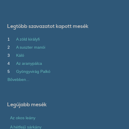
Legtöbb szavazatot kapott mesék
1
A zöld királyfi
2
A suszter manói
3
Káló
4
Az aranypálca
5
Gyöngyvirág Palkó
Bővebben...
Legújabb mesék
Az okos leány
A hétfejű sárkány