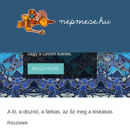
Válogatások a szájhagyomány
útján terjedő elbeszélésekből,
melyeket olyan ismert gyűjtők
állítottak össze, mint Benedek
Elek, Illyés Gyula, Arany László
vagy a Grimm fivérek.
READ MORE
A ló, a disznó, a farkas, az őz meg a kiskakas
Részletek