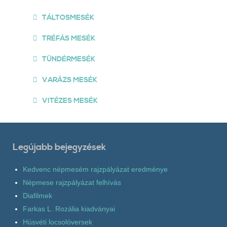
TÁLTOSMESÉK
TRÉFÁS MESÉK
TÜNDÉRMESÉK
VARÁZS MESÉK
VITÉZES MESÉK
Legújabb bejegyzések
Kedvenc népmesém rajzpályázat eredménye
Népmese rajzpályázat felhívás
Diafilmek
Farkas L. Rozália kiadványai
Húsvéti locsolóversek