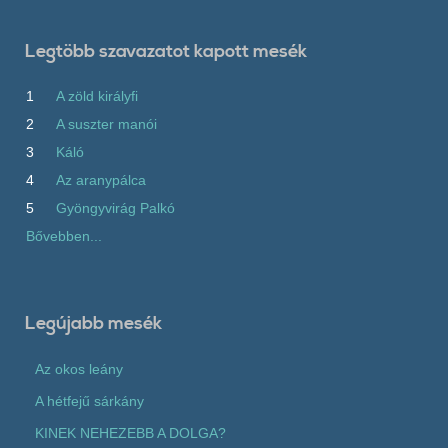
Legtöbb szavazatot kapott mesék
1
A zöld királyfi
2
A suszter manói
3
Káló
4
Az aranypálca
5
Gyöngyvirág Palkó
Bővebben...
Legújabb mesék
Az okos leány
A hétfejű sárkány
KINEK NEHEZEBB A DOLGA?