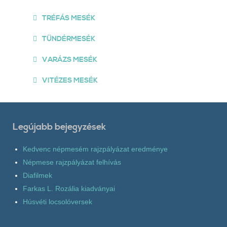
TRÉFÁS MESÉK
TÜNDÉRMESÉK
VARÁZS MESÉK
VITÉZES MESÉK
Legújabb bejegyzések
Kedvenc népmesém rajzpályázat eredménye
Népmese rajzpályázat felhívás
Diafilmek
Farkas L. Rozália kiadványai
Húsvéti locsolóversek