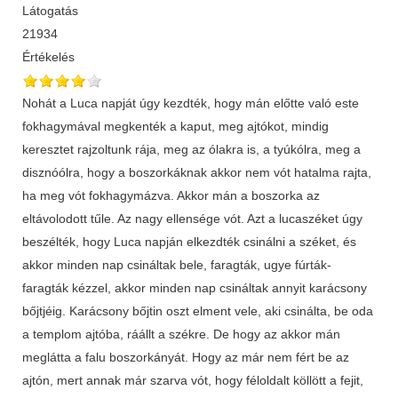
Látogatás
21934
Értékelés
Nohát a Luca napját úgy kezdték, hogy mán előtte való este
fokhagymával megkenték a kaput, meg ajtókot, mindig
keresztet rajzoltunk rája, meg az ólakra is, a tyúkólra, meg a
disznóólra, hogy a boszorkáknak akkor nem vót hatalma rajta,
ha meg vót fokhagymázva. Akkor mán a boszorka az
eltávolodott tűle. Az nagy ellensége vót. Azt a lucaszéket úgy
beszélték, hogy Luca napján elkezdték csinálni a széket, és
akkor minden nap csináltak bele, faragták, ugye fúrták-
faragták kézzel, akkor minden nap csináltak annyit karácsony
bőjtjéig. Karácsony bőjtin oszt elment vele, aki csinálta, be oda
a templom ajtóba, ráállt a székre. De hogy az akkor mán
meglátta a falu boszorkányát. Hogy az már nem fért be az
ajtón, mert annak már szarva vót, hogy féloldalt köllött a fejit,