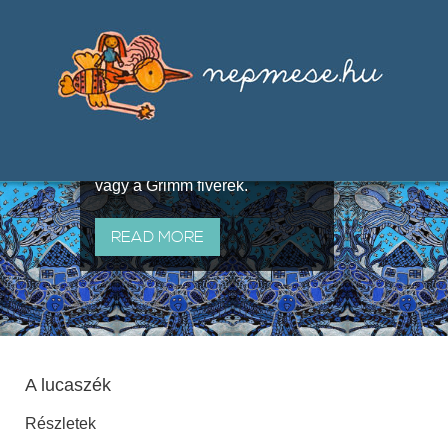
Válogatások a szájhagyomány
útján terjedő elbeszélésekből,
melyeket olyan ismert gyűjtők
állítottak össze, mint Benedek
Elek, Illyés Gyula, Arany László
vagy a Grimm fivérek.
READ MORE
A lucaszék
Részletek