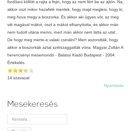
fordítani köllött a rajta a fejin, hogy az nem fért be az ajtón. Na,
akkor oszt mikor hazafelé mentek, hogy majd meglesi, hogy ki,
meg hova megy a boszorka. És akkor aki ügyes vót, az meg
vitt magával mákot, oszt a mákot elhanyította, és akkor mán
nem tudott utána menni, mert mán akkor nem látta az utat...
De hogy meg merte-e valaki csinálni? Mert aszondták, hogy
akkor a boszorkák aztat szétszaggatták vóna. Magyar Zoltán A
herencsényi mesemondó - Balassi Kiadó Budapest - 2004
Értékelés
14 szavazat
Nyomtatás
Mesekeresés