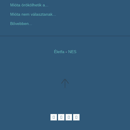
Mióta örökölhetik a...
Mióta nem választanak...
Bővebben...
Életfa
-
NES