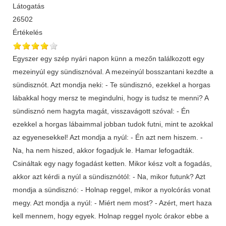
Látogatás
26502
Értékelés
Egyszer egy szép nyári napon künn a mezőn találkozott egy
mezeinyúl egy sündisznóval. A mezeinyúl bosszantani kezdte a
sündisznót. Azt mondja neki: - Te sündisznó, ezekkel a horgas
lábakkal hogy mersz te megindulni, hogy is tudsz te menni? A
sündisznó nem hagyta magát, visszavágott szóval: - Én
ezekkel a horgas lábaimmal jobban tudok futni, mint te azokkal
az egyenesekkel! Azt mondja a nyúl: - Én azt nem hiszem. -
Na, ha nem hiszed, akkor fogadjuk le. Hamar lefogadták.
Csináltak egy nagy fogadást ketten. Mikor kész volt a fogadás,
akkor azt kérdi a nyúl a sündisznótól: - Na, mikor futunk? Azt
mondja a sündisznó: - Holnap reggel, mikor a nyolcórás vonat
megy. Azt mondja a nyúl: - Miért nem most? - Azért, mert haza
kell mennem, hogy egyek. Holnap reggel nyolc órakor ebbe a