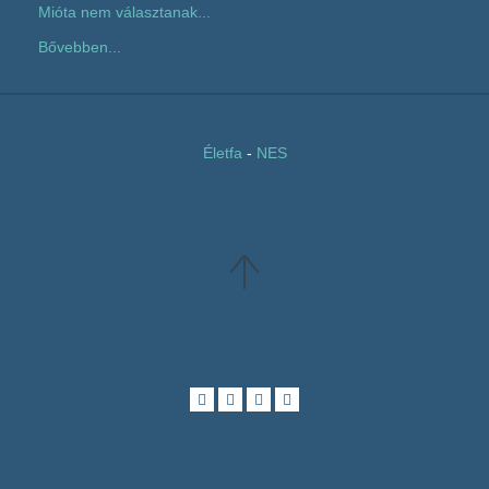
Mióta nem választanak...
Bővebben...
Életfa
-
NES