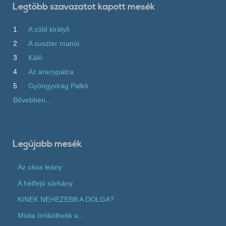
Legtöbb szavazatot kapott mesék
1
A zöld királyfi
2
A suszter manói
3
Káló
4
Az aranypálca
5
Gyöngyvirág Palkó
Bővebben...
Legújabb mesék
Az okos leány
A hétfejű sárkány
KINEK NEHEZEBB A DOLGA?
Mióta örökölhetik a...