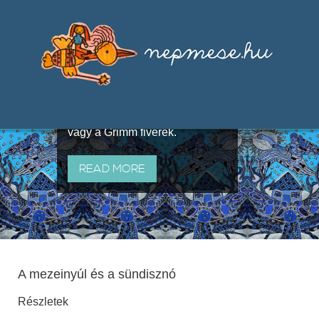
Válogatások a szájhagyomány
útján terjedő elbeszélésekből,
melyeket olyan ismert gyűjtők
állítottak össze, mint Benedek
Elek, Illyés Gyula, Arany László
vagy a Grimm fivérek.
READ MORE
A mezeinyúl és a sündisznó
Részletek