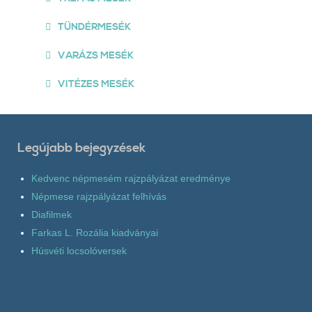
TÜNDÉRMESÉK
VARÁZS MESÉK
VITÉZES MESÉK
Legújabb bejegyzések
Kedvenc népmesém rajzpályázat eredménye
Népmese rajzpályázat felhívás
Diafilmek
Farkas L. Rozália kiadványai
Húsvéti locsolóversek