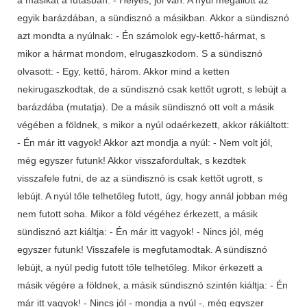
egyik barázdában, a sündisznó a másikban. Akkor a sündisznó
azt mondta a nyúlnak: - Én számolok egy-kettő-hármat, s
mikor a hármat mondom, elrugaszkodom. S a sündisznó
olvasott: - Egy, kettő, három. Akkor mind a ketten
nekirugaszkodtak, de a sündisznó csak kettőt ugrott, s lebújt a
barázdába (mutatja). De a másik sündisznó ott volt a másik
végében a földnek, s mikor a nyúl odaérkezett, akkor rákiáltott:
- Én már itt vagyok! Akkor azt mondja a nyúl: - Nem volt jól,
még egyszer futunk! Akkor visszafordultak, s kezdtek
visszafele futni, de az a sündisznó is csak kettőt ugrott, s
lebújt. A nyúl tőle telhetőleg futott, úgy, hogy annál jobban még
nem futott soha. Mikor a föld végéhez érkezett, a másik
sündisznó azt kiáltja: - Én már itt vagyok! - Nincs jól, még
egyszer futunk! Visszafele is megfutamodtak. A sündisznó
lebújt, a nyúl pedig futott tőle telhetőleg. Mikor érkezett a
másik végére a földnek, a másik sündisznó szintén kiáltja: - Én
már itt vagyok! - Nincs jól - mondja a nyúl -, még egyszer