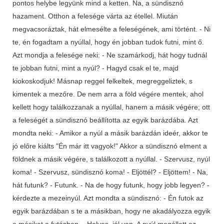
pontos helybe legyünk mind a ketten. Na, a sündisznó
hazament. Otthon a felesége várta az étellel. Miután
megvacsoráztak, hát elmesélte a feleségének, ami történt. - Ni
te, én fogadtam a nyúllal, hogy én jobban tudok futni, mint ő.
Azt mondja a felesége neki: - Ne szamárkodj, hát hogy tudnál
te jobban futni, mint a nyúl? - Hagyd csak el te, majd
kiokoskodjuk! Másnap reggel felkeltek, megreggeliztek, s
kimentek a mezőre. De nem arra a föld végére mentek, ahol
kellett hogy találkozzanak a nyúllal, hanem a másik végére; ott
a feleségét a sündisznó beállította az egyik barázdába. Azt
mondta neki: - Amikor a nyúl a másik barázdán ideér, akkor te
jó előre kiálts "Én már itt vagyok!" Akkor a sündisznó elment a
földnek a másik végére, s találkozott a nyúllal. - Szervusz, nyúl
koma! - Szervusz, sündisznó koma! - Eljöttél? - Eljöttem! - Na,
hát futunk? - Futunk. - Na de hogy futunk, hogy jobb legyen? -
kérdezte a mezeinyúl. Azt mondta a sündisznó: - Én futok az
egyik barázdában s te a másikban, hogy ne akadályozza egyik
a másikat a futásban. - Helyes, jól van. A nyúl megállott az