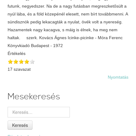
futunk, negyedszer. Na de a nagy futásban megreszketősült a
nyúl lába, és a föld közepénél elesett, nem bírt továbbmenni. A
sündisznók pedig lekacagták a nyulat, övék volt a nyereség.
Hazamentek nagy kacagva, s máig is élnek, ha meg nem
haltak. szerk. Kovács Ágnes Icinke-picinke - Móra Ferenc
Könyvkiadó Budapest - 1972
Értékelés
17 szavazat
Nyomtatás
Mesekeresés
Keresés