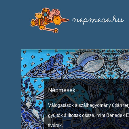
Népmesék
Válogatások a szájhagyomány útján ter
gyűjtők állítottak össze, mint Benedek 
fivérek.