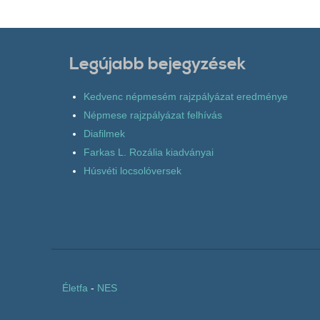
Legújabb bejegyzések
Kedvenc népmesém rajzpályázat eredménye
Népmese rajzpályázat felhívás
Diafilmek
Farkas L. Rozália kiadványai
Húsvéti locsolóversek
Életfa
-
NES