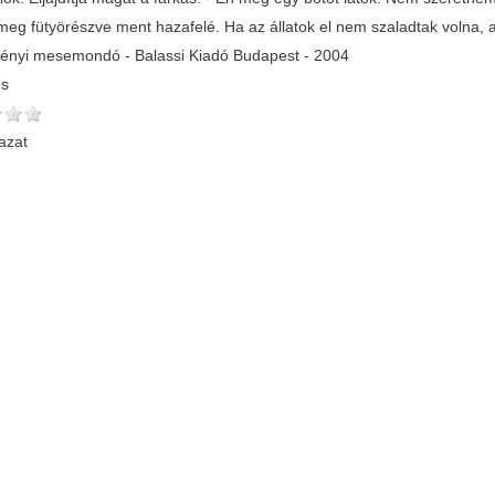
meg fütyörészve ment hazafelé. Ha az állatok el nem szaladtak volna,
ényi mesemondó - Balassi Kiadó Budapest - 2004
és
azat