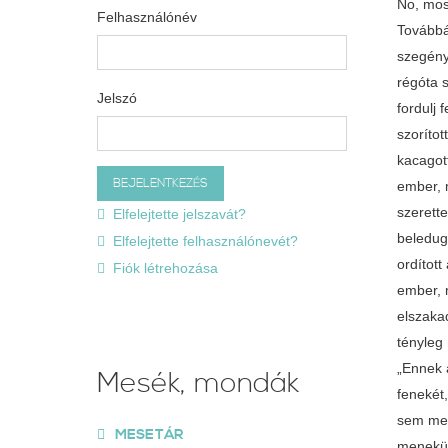
No, mos
Felhasználónév
Továbbá
szegény
régóta 
Jelszó
fordulj
szorítot
kacagot
ember, 
szerett
Elfelejtette jelszavát?
beledugt
Elfelejtette felhasználónevét?
ordított
Fiók létrehozása
ember, 
elszaka
tényleg
„Ennek a
Mesék, mondák
fenekét,
sem meg
MESETÁR
menekül