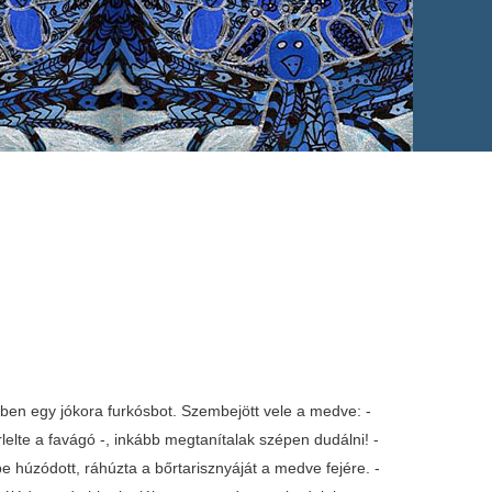
ében egy jókora furkósbot. Szembejött vele a medve: -
lte a favágó -, inkább megtanítalak szépen dudálni! -
e húzódott, ráhúzta a bőrtarisznyáját a medve fejére. -