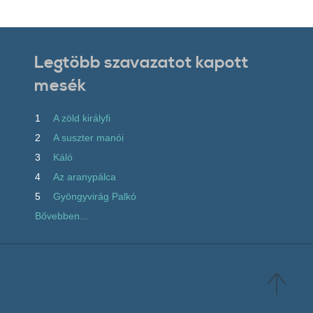
Legtöbb szavazatot kapott
mesék
1
A zöld királyfi
2
A suszter manói
3
Káló
4
Az aranypálca
5
Gyöngyvirág Palkó
Bővebben...