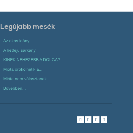
Legújabb mesék
Az okos leány
A hétfejű sárkány
KINEK NEHEZEBB A DOLGA?
Mióta örökölhetik a...
Mióta nem választanak...
Bővebben...