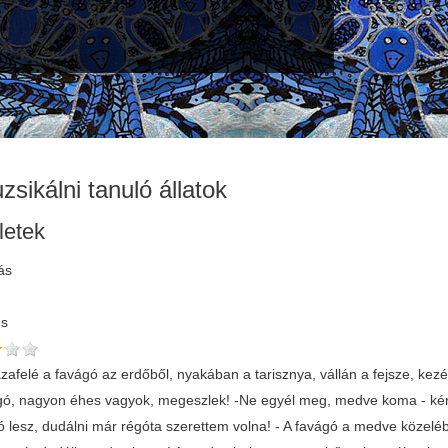
zsikálni tanuló állatok
letek
ás
és
zafelé a favágó az erdőből, nyakában a tarisznya, vállán a fejsze, kez
gó, nagyon éhes vagyok, megeszlek! -Ne egyél meg, medve koma - kérle
ó lesz, dudálni már régóta szerettem volna! - A favágó a medve közeléb