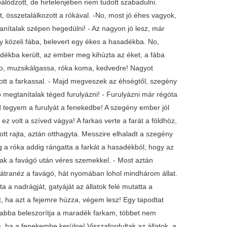
lódzott, de hirtelenjében nem tudott szabadulni.
 összetalálkozott a rókával. -No, most jó éhes vagyok,
ítalak szépen hegedülni! - Az nagyon jó lesz, már
gy közeli fába, belevert egy ékes a hasadékba. No,
adékba került, az ember meg kihúzta az éket, a fába
- No, muzsikálgassa, róka koma, kedvedre! Nagyot
tt a farkassal. - Majd megveszek az éhségtől, szegény
 megtanítalak téged furulyázni! - Furulyázni már régóta
dd tegyem a furulyát a fenekedbe! A szegény ember jól
ez volt a szíved vágya! A farkas verte a farát a földhöz,
tott rajta, aztán otthagyta. Messzire elhaladt a szegény
g a róka addig rángatta a farkát a hasadékból, hogy az
ltak a favágó után véres szemekkel. - Most aztán
hátranéz a favágó, hát nyomában lohol mindhárom állat.
ta a nadrágját, gatyáját az állatok felé mutatta a
át, ha azt a fejemre húzza, végem lesz! Egy tapodtat
 abba beleszorítja a maradék farkam, többet nem
, ha a fenekembe kerülne! Visszafordultak az állatok, a