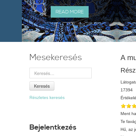
READ MORE
Mesekeresés
A mu
Rész
Látogat
Keresés
17394
Részletes keresés
Értékel
Ment ha
Te favá
Bejelentkezés
Hű, az j