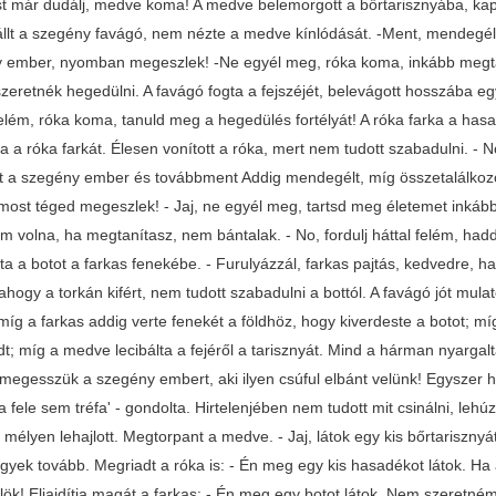
t már dudálj, medve koma! A medve belemorgott a bőrtarisznyába, kapá
llt a szegény favágó, nem nézte a medve kínlódását. -Ment, mendegélt,
 ember, nyomban megeszlek! -Ne egyél meg, róka koma, inkább megtan
szeretnék hegedülni. A favágó fogta a fejszéjét, belevágott hosszába e
 felém, róka koma, tanuld meg a hegedülés fortélyát! A róka farka a has
ta a róka farkát. Élesen vonított a róka, mert nem tudott szabadulni. 
t a szegény ember és továbbment Addig mendegélt, míg összetalálkozo
most téged megeszlek! - Jaj, ne egyél meg, tartsd meg életemet inkább
em volna, ha megtanítasz, nem bántalak. - No, fordulj háttal felém, ha
a a botot a farkas fenekébe. - Furulyázzál, farkas pajtás, kedvedre, ha 
 ahogy a torkán kifért, nem tudott szabadulni a bottól. A favágó jót mula
míg a farkas addig verte fenekét a földhöz, hogy kiverdeste a botot; mí
dt; míg a medve lecibálta a fejéről a tarisznyát. Mind a hárman nyarga
 megesszük a szegény embert, aki ilyen csúful elbánt velünk! Egyszer 
 fele sem tréfa' - gondolta. Hirtelenjében nem tudott mit csinálni, lehúz
 mélyen lehajlott. Megtorpant a medve. - Jaj, látok egy kis bőrtariszny
yek tovább. Megriadt a róka is: - Én meg egy kis hasadékot látok. Ha
ök! Eljajdítja magát a farkas: - Én meg egy botot látok. Nem szeretném