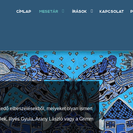
CÍMLAP
MESETÁR
ÍRÁSOK
KAPCSOLAT
P
jedő elbeszélésekből, melyeket olyan ismert
Elek, Illyés Gyula, Arany László vagy a Grimm