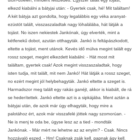
elkezd kiabálni a bátyjai után: - Gyertek csak, hé! Mit találtam!
A két bátyja azt gondolta, hogy legalábbis egy véka aranyat-
ezüstöt talált, visszaszaladtak nagy lóhalálába, hát látják a
tojást. No iszen nekiestek Jankónak, úgy elverték, mint a
kétfenekű dobot, azután otthagyták. Jankó is feltápászkodott,
eltette a tojást, ment utánok. Kevés idő múlva megint talált egy
rossz szeget, megint elkezdett kiabálni: - Hát most mit
találtam, gyertek csak! Azok megint visszaszaladtak, hogy
isten tudja, mit talált, mit nem Jankó! Hát látják a rossz szeget,
no ezért megint jól helybehagyták. Jankó eltette a szeget is.
Harmadszor meg talált egy rakás ganéjt, akkor is kiabált, de rá
se hederítettek. Jankó eltette azt is a sipkájába. Ment aztán a
bátyjai után, de azok már úgy elhagyták, hogy mire a
palotához ért, azok már visszafelé jöttek nagy szomorúan. -
Ne is menj te oda be, úgyse lesz az a tied - mondták
Jankónak. - Már mért ne lehetne az az enyim? - Csak. Nincs
hozzávaló eszed. - Hm! Csaknak zsák kell, papnak ágy kell.