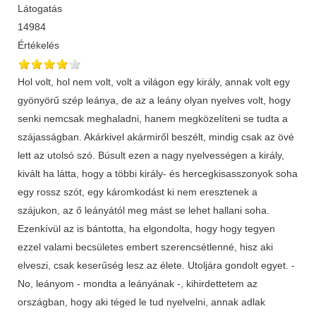
Látogatás
14984
Értékelés
Hol volt, hol nem volt, volt a világon egy király, annak volt egy
gyönyörű szép leánya, de az a leány olyan nyelves volt, hogy
senki nemcsak meghaladni, hanem megközelíteni se tudta a
szájasságban. Akárkivel akármiről beszélt, mindig csak az övé
lett az utolsó szó. Búsult ezen a nagy nyelvességen a király,
kivált ha látta, hogy a többi király- és hercegkisasszonyok soha
egy rossz szót, egy káromkodást ki nem eresztenek a
szájukon, az ő leányától meg mást se lehet hallani soha.
Ezenkívül az is bántotta, ha elgondolta, hogy hogy tegyen
ezzel valami becsületes embert szerencsétlenné, hisz aki
elveszi, csak keserűség lesz az élete. Utoljára gondolt egyet. -
No, leányom - mondta a leányának -, kihirdettetem az
országban, hogy aki téged le tud nyelvelni, annak adlak