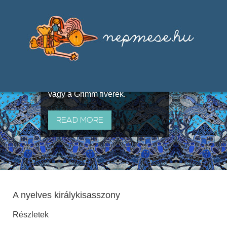
Válogatások a szájhagyomány
útján terjedő elbeszélésekből,
melyeket olyan ismert gyűjtők
állítottak össze, mint Benedek
Elek, Illyés Gyula, Arany László
vagy a Grimm fivérek.
READ MORE
A nyelves királykisasszony
Részletek