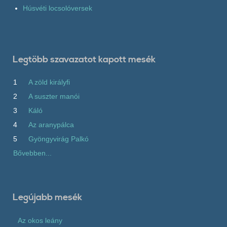
Húsvéti locsolóversek
Legtöbb szavazatot kapott mesék
1
A zöld királyfi
2
A suszter manói
3
Káló
4
Az aranypálca
5
Gyöngyvirág Palkó
Bővebben...
Legújabb mesék
Az okos leány