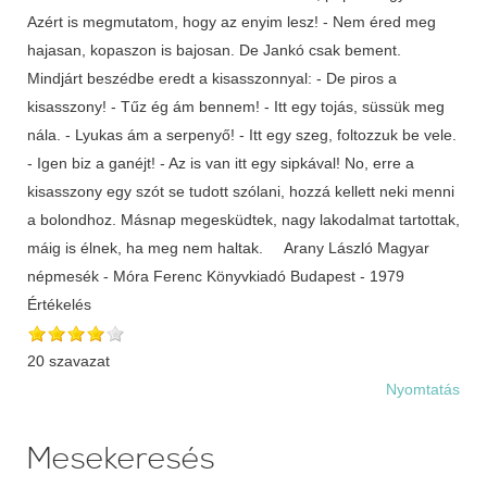
Azért is megmutatom, hogy az enyim lesz! - Nem éred meg
hajasan, kopaszon is bajosan. De Jankó csak bement.
Mindjárt beszédbe eredt a kisasszonnyal: - De piros a
kisasszony! - Tűz ég ám bennem! - Itt egy tojás, süssük meg
nála. - Lyukas ám a serpenyő! - Itt egy szeg, foltozzuk be vele.
- Igen biz a ganéjt! - Az is van itt egy sipkával! No, erre a
kisasszony egy szót se tudott szólani, hozzá kellett neki menni
a bolondhoz. Másnap megesküdtek, nagy lakodalmat tartottak,
máig is élnek, ha meg nem haltak. Arany László Magyar
népmesék - Móra Ferenc Könyvkiadó Budapest - 1979
Értékelés
20 szavazat
Nyomtatás
Mesekeresés