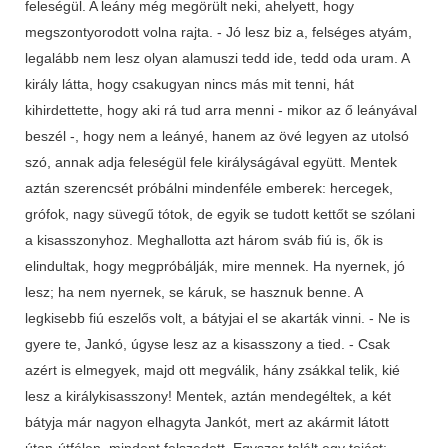
feleségül. A leány még megörült neki, ahelyett, hogy
megszontyorodott volna rajta. - Jó lesz biz a, felséges atyám,
legalább nem lesz olyan alamuszi tedd ide, tedd oda uram. A
király látta, hogy csakugyan nincs más mit tenni, hát
kihirdettette, hogy aki rá tud arra menni - mikor az ő leányával
beszél -, hogy nem a leányé, hanem az övé legyen az utolsó
szó, annak adja feleségül fele királyságával együtt. Mentek
aztán szerencsét próbálni mindenféle emberek: hercegek,
grófok, nagy süvegű tótok, de egyik se tudott kettőt se szólani
a kisasszonyhoz. Meghallotta azt három sváb fiú is, ők is
elindultak, hogy megpróbálják, mire mennek. Ha nyernek, jó
lesz; ha nem nyernek, se káruk, se hasznuk benne. A
legkisebb fiú eszelős volt, a bátyjai el se akarták vinni. - Ne is
gyere te, Jankó, úgyse lesz az a kisasszony a tied. - Csak
azért is elmegyek, majd ott megválik, hány zsákkal telik, kié
lesz a királykisasszony! Mentek, aztán mendegéltek, a két
bátyja már nagyon elhagyta Jankót, mert az akármit látott
úton-útfélen, mindent felszedett. Egyszer talált egy tojást;