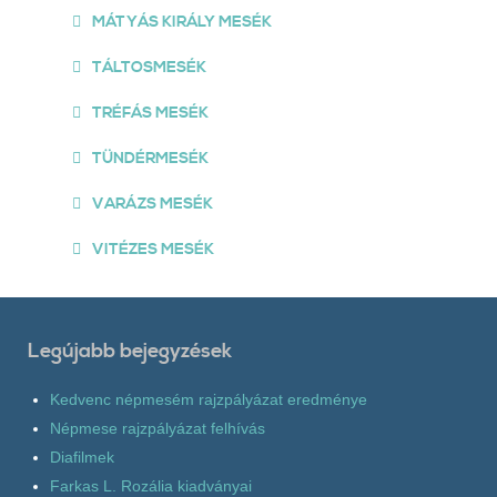
MÁTYÁS KIRÁLY MESÉK
TÁLTOSMESÉK
TRÉFÁS MESÉK
TÜNDÉRMESÉK
VARÁZS MESÉK
VITÉZES MESÉK
Legújabb bejegyzések
Kedvenc népmesém rajzpályázat eredménye
Népmese rajzpályázat felhívás
Diafilmek
Farkas L. Rozália kiadványai