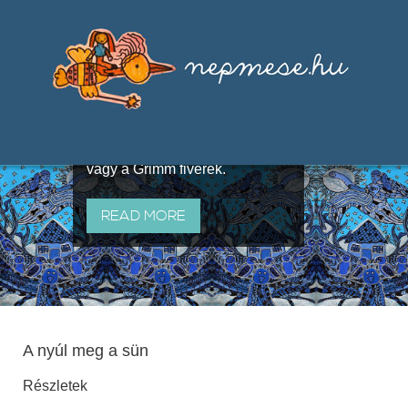
Válogatások a szájhagyomány
útján terjedő elbeszélésekből,
melyeket olyan ismert gyűjtők
állítottak össze, mint Benedek
Elek, Illyés Gyula, Arany László
vagy a Grimm fivérek.
READ MORE
A nyúl meg a sün
Részletek