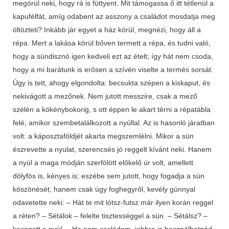
megörül neki, hogy rá is füttyent. Mit támogassa ő itt tétlenül a
kapufélfát, amíg odabent az asszony a családot mosdatja meg
öltözteti? Inkább jár egyet a ház körül, megnézi, hogy áll a
répa. Mert a lakása körül bőven termett a répa, és tudni való,
hogy a sündisznó igen kedveli ezt az ételt; így hát nem csoda,
hogy a mi barátunk is erősen a szívén viselte a termés sorsát.
Úgy is tett, ahogy elgondolta: becsukta szépen a kiskaput, és
nekivágott a mezőnek. Nem jutott messzire, csak a mező
szélén a kökénybokorig, s ott éppen le akart térni a répatábla
felé, amikor szembetalálkozott a nyúllal. Az is hasonló járatban
volt: a káposztaföldjét akarta megszemlélni. Mikor a sün
észrevette a nyulat, szerencsés jó reggelt kívánt neki. Hanem
a nyúl a maga módján szerfölött előkelő úr volt, amellett
dölyfös is, kényes is; eszébe sem jutott, hogy fogadja a sün
köszönését, hanem csak úgy foghegyről, kevély gúnnyal
odavetette neki: – Hát te mit lótsz-futsz már ilyen korán reggel
a réten? – Sétálok – felelte tisztességgel a sün. – Sétálsz? –
kacagott a nyúl. – Ha nem csalódom, jobbra is használhatnád