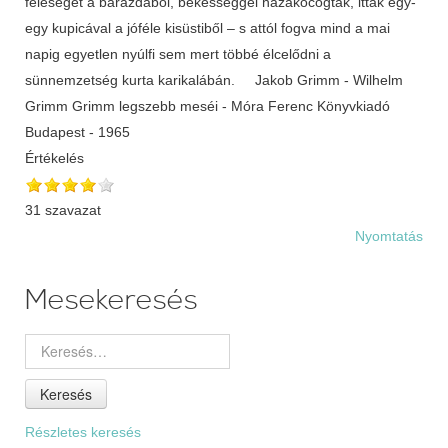
feleségét a barázdából, békességgel hazakocogtak, ittak egy-
egy kupicával a jóféle kisüstiből – s attól fogva mind a mai
napig egyetlen nyúlfi sem mert többé élcelődni a
sünnemzetség kurta karikalábán. Jakob Grimm - Wilhelm
Grimm Grimm legszebb meséi - Móra Ferenc Könyvkiadó
Budapest - 1965
Értékelés
31 szavazat
Nyomtatás
Mesekeresés
Keresés
Részletes keresés