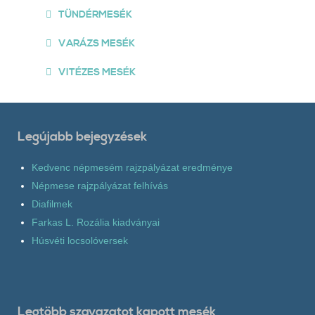
TÜNDÉRMESÉK
VARÁZS MESÉK
VITÉZES MESÉK
Legújabb bejegyzések
Kedvenc népmesém rajzpályázat eredménye
Népmese rajzpályázat felhívás
Diafilmek
Farkas L. Rozália kiadványai
Húsvéti locsolóversek
Legtöbb szavazatot kapott mesék