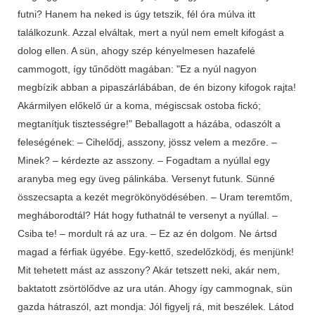
futni? Hanem ha neked is úgy tetszik, fél óra múlva itt
találkozunk. Azzal elváltak, mert a nyúl nem emelt kifogást a
dolog ellen. A sün, ahogy szép kényelmesen hazafelé
cammogott, így tűnődött magában: "Ez a nyúl nagyon
megbízik abban a pipaszárlábában, de én bizony kifogok rajta!
Akármilyen előkelő úr a koma, mégiscsak ostoba fickó;
megtanítjuk tisztességre!" Beballagott a házába, odaszólt a
feleségének: – Cihelődj, asszony, jössz velem a mezőre. –
Minek? – kérdezte az asszony. – Fogadtam a nyúllal egy
aranyba meg egy üveg pálinkába. Versenyt futunk. Sünné
összecsapta a kezét megrökönyödésében. – Uram teremtőm,
megháborodtál? Hát hogy futhatnál te versenyt a nyúllal. –
Csiba te! – mordult rá az ura. – Ez az én dolgom. Ne ártsd
magad a férfiak ügyébe. Egy-kettő, szedelőzködj, és menjünk!
Mit tehetett mást az asszony? Akár tetszett neki, akár nem,
baktatott zsörtölődve az ura után. Ahogy így cammognak, sün
gazda hátraszól, azt mondja: Jól figyelj rá, mit beszélek. Látod