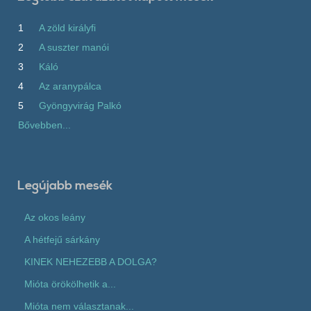
1
A zöld királyfi
2
A suszter manói
3
Káló
4
Az aranypálca
5
Gyöngyvirág Palkó
Bővebben...
Legújabb mesék
Az okos leány
A hétfejű sárkány
KINEK NEHEZEBB A DOLGA?
Mióta örökölhetik a...
Mióta nem választanak...