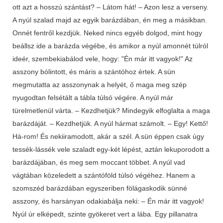
ott azt a hosszú szántást? – Látom hát! – Azon lesz a verseny.
A nyúl szalad majd az egyik barázdában, én meg a másikban.
Onnét fentről kezdjük. Neked nincs egyéb dolgod, mint hogy
beállsz ide a barázda végébe, és amikor a nyúl amonnét túlról
ideér, szembekiabálod vele, hogy: "Én már itt vagyok!" Az
asszony bólintott, és máris a szántóhoz értek. A sün
megmutatta az asszonynak a helyét, ő maga meg szép
nyugodtan felsétált a tábla túlsó végére. A nyúl már
türelmetlenül várta. – Kezdhetjük? Mindegyik elfoglalta a maga
barázdáját. – Kezdhetjük. A nyúl hármat számolt. – Egy! Kettő!
Há-rom! És nekiiramodott, akár a szél. A sün éppen csak úgy
tessék-lássék vele szaladt egy-két lépést, aztán lekuporodott a
barázdájában, és meg sem moccant többet. A nyúl vad
vágtában közeledett a szántóföld túlsó végéhez. Hanem a
szomszéd barázdában egyszeriben fölágaskodik sünné
asszony, és harsányan odakiabálja neki: – Én már itt vagyok!
Nyúl úr elképedt, szinte gyökeret vert a lába. Egy pillanatra