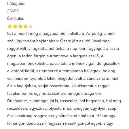
Látogatás
35699
Értékelés
Ezt a mesét még a nagyapámtól hallottam. Az pedig, amiről
szól, így történt hajdanában: Õszre járt az idő. Vasárnap
reggel volt, virágzott a pohánka, a nap fenn ragyogott a tiszta
égen, a tarlón fürgén surrant tova a langyos szellő, a
magasban énekeltek a pacsirták, a méhek vígan döngicséltek
a virágok körül, az emberek a templomba ballagtak; boldog
volt minden teremtett lélek, elégedett volt a sündisznó is. Kint
állt a kapujában, karját összefonta, kikukkantott a reggeli
fuvalomba, és egy nótácskát brummogott maga elé.
Dünnyögte, zümmögte jól is, rosszul is, hol hegyesen, hol meg
reszelősen, egyszóval olyasformán, ahogyan egy ilyen szép
őszi vasárnap reggelen egy sündisznó nótázgat. Hát ahogy
félhangon dudorászik, egyszerre csak gondol egyet, s úgy