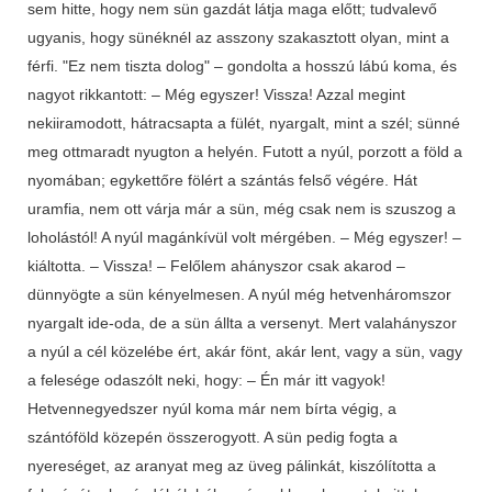
sem hitte, hogy nem sün gazdát látja maga előtt; tudvalevő
ugyanis, hogy sünéknél az asszony szakasztott olyan, mint a
férfi. "Ez nem tiszta dolog" – gondolta a hosszú lábú koma, és
nagyot rikkantott: – Még egyszer! Vissza! Azzal megint
nekiiramodott, hátracsapta a fülét, nyargalt, mint a szél; sünné
meg ottmaradt nyugton a helyén. Futott a nyúl, porzott a föld a
nyomában; egykettőre fölért a szántás felső végére. Hát
uramfia, nem ott várja már a sün, még csak nem is szuszog a
loholástól! A nyúl magánkívül volt mérgében. – Még egyszer! –
kiáltotta. – Vissza! – Felőlem ahányszor csak akarod –
dünnyögte a sün kényelmesen. A nyúl még hetvenháromszor
nyargalt ide-oda, de a sün állta a versenyt. Mert valahányszor
a nyúl a cél közelébe ért, akár fönt, akár lent, vagy a sün, vagy
a felesége odaszólt neki, hogy: – Én már itt vagyok!
Hetvennegyedszer nyúl koma már nem bírta végig, a
szántóföld közepén összerogyott. A sün pedig fogta a
nyereséget, az aranyat meg az üveg pálinkát, kiszólította a