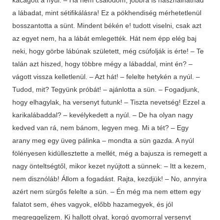
a lábadat, mint sétifikálásra! Ez a pökhendiség mérhetetlenül
bosszantotta a sünt. Mindent békén e! tudott viselni, csak azt
az egyet nem, ha a lábát emlegették. Hát nem épp elég baj
neki, hogy görbe lábúnak született, még csúfolják is érte! – Te
talán azt hiszed, hogy többre mégy a lábaddal, mint én? –
vágott vissza kelletlenül. – Azt hát! – felelte hetykén a nyúl. –
Tudod, mit? Tegyünk próbát! – ajánlotta a sün. – Fogadjunk,
hogy elhagylak, ha versenyt futunk! – Tiszta nevetség! Ezzel a
karikalábaddal? – kevélykedett a nyúl. – De ha olyan nagy
kedved van rá, nem bánom, legyen meg. Mi a tét? – Egy
arany meg egy üveg pálinka – mondta a sün gazda. A nyúl
fölényesen kidüllesztette a mellét, még a bajusza is remegett a
nagy önteltségtől, mikor kezet nyújtott a sünnek: – Itt a kezem,
nem disznóláb! Állom a fogadást. Rajta, kezdjük! – No, annyira
azért nem sürgős felelte a sün. – Én még ma nem ettem egy
falatot sem, éhes vagyok, előbb hazamegyek, és jól
megreggelizem. Ki hallott olyat, korgó gyomorral versenyt