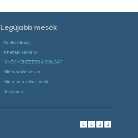
Legújabb mesék
Az okos leány
A hétfejű sárkány
KINEK NEHEZEBB A DOLGA?
Mióta örökölhetik a...
Mióta nem választanak...
Bővebben...