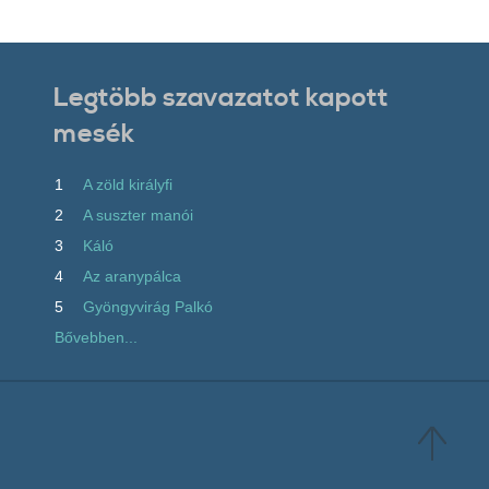
Legtöbb szavazatot kapott
mesék
1
A zöld királyfi
2
A suszter manói
3
Káló
4
Az aranypálca
5
Gyöngyvirág Palkó
Bővebben...