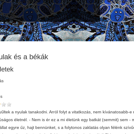
ulak és a békák
letek
ás
és
ltek a nyulak tanakodni. Arról folyt a vitatkozás, nem kívánatosabb-e 
ságos életnél. - Nem is ér ez a mi életünk egy batkát (semmit) sem -
llat egyre űz, hajt bennünket, s a folytonos zaklatás olyan félénk szív