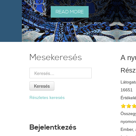
READ MORE
Mesekeresés
A ny
Rész
Látogat
Keresés
16651
Részletes keresés
Értékel
Összegyű
nyomorú
Bejelentkezés
Ember, á