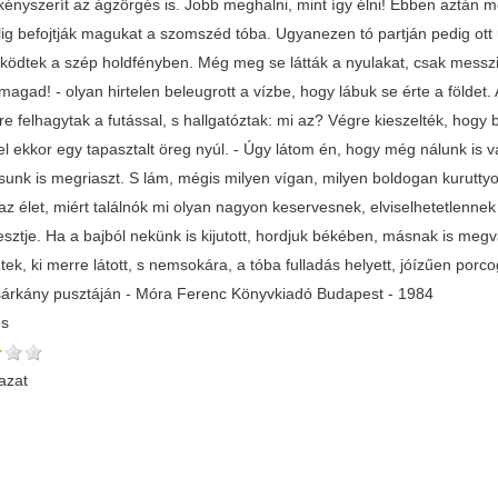
kényszerít az ágzörgés is. Jobb meghalni, mint így élni! Ebben aztán m
lig befojtják magukat a szomszéd tóba. Ugyanezen tó partján pedig ott ü
ködtek a szép holdfényben. Még meg se látták a nyulakat, csak messzi
magad! - olyan hirtelen beleugrott a vízbe, hogy lábuk se érte a földet
e felhagytak a futással, s hallgatóztak: mi az? Végre kieszelték, hogy b
fel ekkor egy tapasztalt öreg nyúl. - Úgy látom én, hogy még nálunk is
sunk is megriaszt. S lám, mégis milyen vígan, milyen boldogan kuruttyo
az élet, miért találnók mi olyan nagyon keservesnek, elviselhetetlen
sztje. Ha a bajból nekünk is kijutott, hordjuk békében, másnak is megva
tek, ki merre látott, s nemsokára, a tóba fulladás helyett, jóízűen por
árkány pusztáján - Móra Ferenc Könyvkiadó Budapest - 1984
és
azat