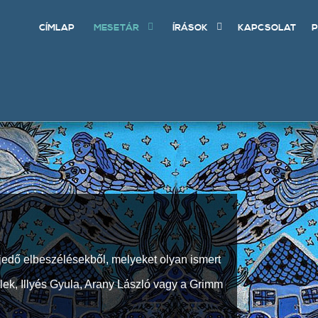
CÍMLAP
MESETÁR
ÍRÁSOK
KAPCSOLAT
P
jedő elbeszélésekből, melyeket olyan ismert
Elek, Illyés Gyula, Arany László vagy a Grimm