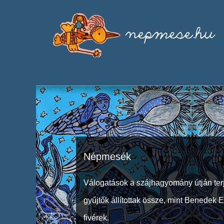
Népmesék
Válogatások a szájhagyomány útján ter
gyűjtők állítottak össze, mint Benedek 
fivérek.