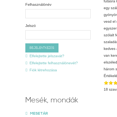
futásra 
Felhasználónév
egy szá
gyönyör
vesd el 
Jelszó
egyszerr
szólalt 
szaladá
kedves 
van kere
Elfelejtette jelszavát?
elszéled
Elfelejtette felhasználónevét?
három s
Fiók létrehozása
Értékel
18 szav
Mesék, mondák
MESETÁR