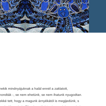
nekik mindnyájuknak a halál ennél a zaklatott,
 mondták -, se nem ehetünk, se nem ihatunk nyugodtan.
űekké tett, hogy a magunk árnyékától is megijedünk, s