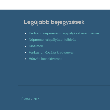
Legújabb bejegyzések
Kedvenc népmesém rajzpályázat eredménye
Népmese rajzpályázat felhívás
Diafilmek
Farkas L. Rozália kiadványai
Húsvéti locsolóversek
Életfa
-
NES