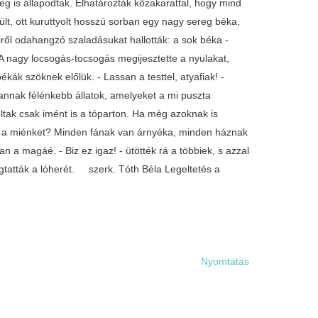
eg is állapodtak. Elhatározták közakarattal, hogy mind
lt, ott kuruttyolt hosszú sorban egy nagy sereg béka,
ről odahangzó szaladásukat hallották: a sok béka -
. A nagy locsogás-tocsogás megijesztette a nyulakat,
ékák szöknek előlük. - Lassan a testtel, atyafiak! -
 vannak félénkebb állatok, amelyeket a mi puszta
ltak csak imént is a tóparton. Ha még azoknak is
nek a miénket? Minden fának van árnyéka, minden háznak
n a magáé. - Biz ez igaz! - ütötték rá a többiek, s azzal
cogtatták a lóherét. szerk. Tóth Béla Legeltetés a
Nyomtatás