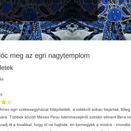
lóc meg az egri nagytemplom
letek
ás
és
 híres egri székesegyházat fölépítették, a vidékről sokan bejártak, fő
ára. Többek között Mézes Pesu Istenmezejéről szintén elment Bera nevű
radj itt a lovakkal, hogy el ne hajtsák; én bemegyek a misére - mondt