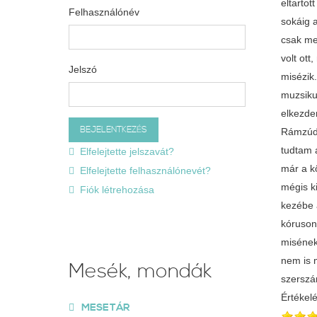
eltartot
Felhasználónév
sokáig 
csak me
volt ot
Jelszó
misézik
muzsiku
elkezde
Rámzúdu
tudtam 
Elfelejtette jelszavát?
már a kö
Elfelejtette felhasználónevét?
mégis k
Fiók létrehozása
kezébe 
kóruson
misének
nem is 
Mesék, mondák
szerszá
Értékel
MESETÁR