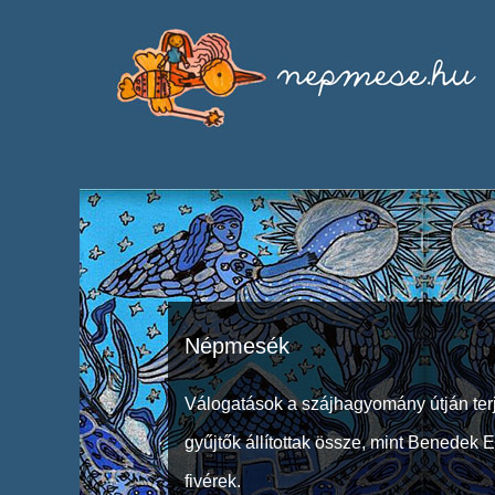
Népmesék
Válogatások a szájhagyomány útján ter
gyűjtők állítottak össze, mint Benedek 
fivérek.