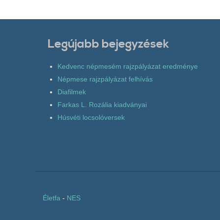
Legújabb bejegyzések
Kedvenc népmesém rajzpályázat eredménye
Népmese rajzpályázat felhívás
Diafilmek
Farkas L. Rozália kiadványai
Húsvéti locsolóversek
Életfa
-
NES