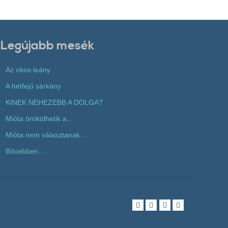
Legújabb mesék
Az okos leány
A hétfejű sárkány
KINEK NEHEZEBB A DOLGA?
Mióta örökölhetik a...
Mióta nem választanak...
Bővebben...