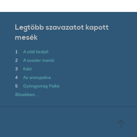
Legtöbb szavazatot kapott
mesék
1
A zöld királyfi
2
A suszter manói
3
Káló
4
Az aranypálca
5
Gyöngyvirág Palkó
Bővebben...