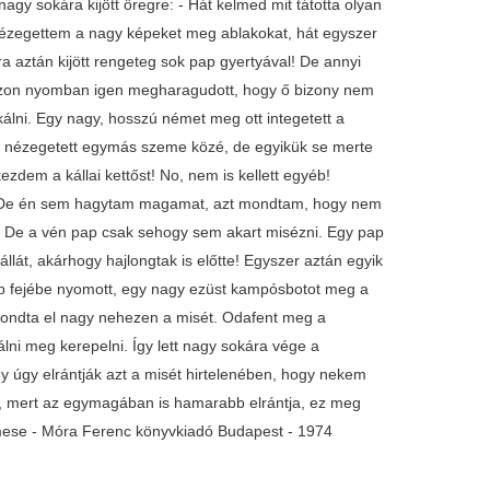
agy sokára kijött öregre: - Hát kelmed mit tátotta olyan
y nézegettem a nagy képeket meg ablakokat, hát egyszer
a aztán kijött rengeteg sok pap gyertyával! De annyi
p. Azon nyomban igen megharagudott, hogy ő bizony nem
álni. Egy nagy, hosszú német meg ott integetett a
ak nézegetett egymás szeme közé, de egyikük se merte
zdem a kállai kettőst! No, nem is kellett egyéb!
ni. De én sem hagytam magamat, azt mondtam, hogy nem
. De a vén pap csak sehogy sem akart misézni. Egy pap
llát, akárhogy hajlongtak is előtte! Egyszer aztán egyik
pap fejébe nyomott, egy nagy ezüst kampósbotot meg a
mondta el nagy nehezen a misét. Odafent meg a
lni meg kerepelni. Így lett nagy sokára vége a
y úgy elrántják azt a misét hirtelenében, hogy nekem
k, mert az egymagában is hamarabb elrántja, ez meg
mese - Móra Ferenc könyvkiadó Budapest - 1974