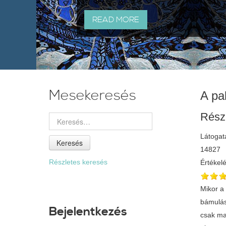
READ MORE
Mesekeresés
A pa
Rész
Látogat
Keresés
14827
Részletes keresés
Értékel
Mikor a
bámulás
Bejelentkezés
csak ma