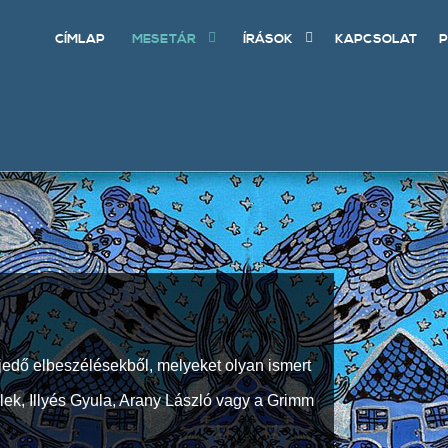
CÍMLAP
MESETÁR
ÍRÁSOK
KAPCSOLAT
P
jedő elbeszélésekből, melyeket olyan ismert
Elek, Illyés Gyula, Arany László vagy a Grimm