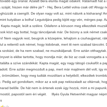
t tovább egy óránál. Azalatt Bera elunta magát odakint. Rátámadt hát a n
a száját, hiszen már délre jár? - Hej, Bera Lettél volna csak ott! Ahog
ghúzzák a csengőt. De olyan nagy volt az, mint nálunk a kisharang! Arr
t, mint kutyában a bolha! Legutoljára pedig kijött egy vén, mérges pa
. Kapta magát, leült a székre. Odafenn a kóruson meg elkezdtek muzsik
sok közt egy bottal, hogy táncoljanak már. De bizony a sok német cs
ni! Nem vagyok rest, beugrok a közepére, lehajtom a csuhaujjamat, ráke
l a rettentő sok német, hogy kidobnak, mert itt nem szabad táncol
a szokást, de ha nem szabad, ne muzsikáljanak. Erre aztán otthagytak
nyvet is elébe tartotta, hogy mondja már; de biz az csak vonogatta a vá
italálta a szíve szándékát. Kapta magát, egy nagy tátogó csukafőt a 
adott. Erre aztán megmozdult a pap, mert már majdnem dél volt; így 
, örömükben, hogy meg tudták mozdítani a helyéből, elkezdtek trombitá
. Pedig azt gondoltam, mikor az a sok pap nekiszaladt az oltárnak, hog
marad belőle. De hát nem is értenek ezek úgy hozzá, mint a mi papun
mostól, papostól sem éri végét. Illyés Gyula Hetvenhét magyar nép
és