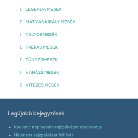
LEGENDA MESÉK
MÁTYÁS KIRÁLY MESÉK
TÁLTOSMESÉK
TRÉFÁS MESÉK
TÜNDÉRMESÉK
VARÁZS MESÉK
VITÉZES MESÉK
Legújabb bejegyzések
Kedvenc népmesém rajzpályázat eredménye
Népmese rajzpályázat felhívás