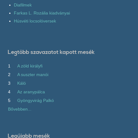
Diafilmek
Farkas L. Rozália kiadványai
Húsvéti locsolóversek
Legtöbb szavazatot kapott mesék
1
A zöld királyfi
2
A suszter manói
3
Káló
4
Az aranypálca
5
Gyöngyvirág Palkó
Bővebben...
Legújabb mesék