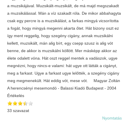
a muzsikájával. Muzsikált-muzsikált, de má majd megszakadt
a muzsikálással. Mán a víz szakadt róla. De mikor abbahagyta
csak egy percre is a muzsikálást, a farkas mingyá vicsorította
a fogát, hogy mingyá megenni akarta őtet. Hát bizony oszt ez
így ment reggelig, hogy szegény cigány, annak muzsikálni
kellett, muzsikált, mán alig bírt, egy csepp szusz is alig vót
benne, de akkor is muzsikálni köllött. Mer másképp akkor az
élete odalett vóna. Hát oszt reggel mentek a vadászok, ugye
megnézni, hogy nincs-e valami: hát ugye ott látták a cigányt,
meg a farkast. Ugye a farkast ugye lelőtték, a szegény cigány
meg megmenekült. Hát eddig vót, mese vót. Magyar Zoltán
A herencsényi mesemondó - Balassi Kiadó Budapest - 2004
Értékelés
33 szavazat
Nyomtatás