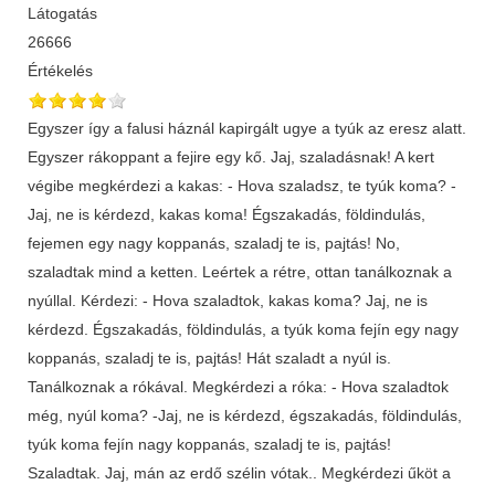
Látogatás
26666
Értékelés
Egyszer így a falusi háznál kapirgált ugye a tyúk az eresz alatt.
Egyszer rákoppant a fejire egy kő. Jaj, szaladásnak! A kert
végibe megkérdezi a kakas: - Hova szaladsz, te tyúk koma? -
Jaj, ne is kérdezd, kakas koma! Égszakadás, földindulás,
fejemen egy nagy koppanás, szaladj te is, pajtás! No,
szaladtak mind a ketten. Leértek a rétre, ottan tanálkoznak a
nyúllal. Kérdezi: - Hova szaladtok, kakas koma? Jaj, ne is
kérdezd. Égszakadás, földindulás, a tyúk koma fejín egy nagy
koppanás, szaladj te is, pajtás! Hát szaladt a nyúl is.
Tanálkoznak a rókával. Megkérdezi a róka: - Hova szaladtok
még, nyúl koma? -Jaj, ne is kérdezd, égszakadás, földindulás,
tyúk koma fejín nagy koppanás, szaladj te is, pajtás!
Szaladtak. Jaj, mán az erdő szélin vótak.. Megkérdezi űköt a