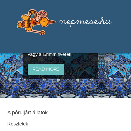
Válogatások a szájhagyomány
útján terjedő elbeszélésekből,
melyeket olyan ismert gyűjtők
állítottak össze, mint Benedek
Elek, Illyés Gyula, Arany László
vagy a Grimm fivérek.
READ MORE
A póruljárt állatok
Részletek