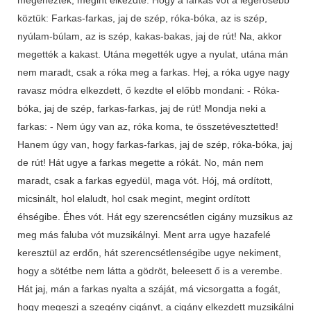
köztük: Farkas-farkas, jaj de szép, róka-bóka, az is szép,
nyúlam-búlam, az is szép, kakas-bakas, jaj de rút! Na, akkor
megették a kakast. Utána megették ugye a nyulat, utána mán
nem maradt, csak a róka meg a farkas. Hej, a róka ugye nagy
ravasz módra elkezdett, ő kezdte el előbb mondani: - Róka-
bóka, jaj de szép, farkas-farkas, jaj de rút! Mondja neki a
farkas: - Nem úgy van az, róka koma, te összetévesztetted!
Hanem úgy van, hogy farkas-farkas, jaj de szép, róka-bóka, jaj
de rút! Hát ugye a farkas megette a rókát. No, mán nem
maradt, csak a farkas egyedül, maga vót. Hój, má ordított,
micsinált, hol elaludt, hol csak megint, megint ordított
éhségibe. Éhes vót. Hát egy szerencsétlen cigány muzsikus az
meg más faluba vót muzsikálnyi. Ment arra ugye hazafelé
keresztül az erdőn, hát szerencsétlenségibe ugye nekiment,
hogy a sötétbe nem látta a gödröt, beleesett ő is a verembe.
Hát jaj, mán a farkas nyalta a száját, má vicsorgatta a fogát,
hogy megeszi a szegény cigányt, a cigány elkezdett muzsikálni