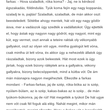
farkas: - Hova szaladtok, róka koma? - Jaj, ne is kérdezd:
égszakadás, földindulás. Tyúk koma fejín egy nagy koppanás,
szaladj te is, pajtás! Szaladtak, szaladtak, de mán akkor oszt
beesteledett. Sötétbe ahogy mentek, hát vót egy nagy gödör
ásva, mer a vadászok úgy szedték a vadállatokot. Úgy ejtették
el, hogy ástak egy nagyon nagy gödröt, egy nagyot, mint egy
kút, egy vermet, oszt annak a teteire raktak oly vékonyabb
gallyakot, oszt az olyan vót ugye, mintha gyalogút lett vóna,
csak mintha út lett vóna, és akkor úgy a nehezebb állatok úgy
rászaladtak, bizony azok beleestek. Hát most ezek is úgy
jártak, hogy ezek bizony ráléptek arra a gallyakra, vékony
gallyakra, bizony belecsöppentek, mind a kútba vót. De ám
mán másnapra nagyon megéheztek. Elkezdte a farkas
mondani: - Farkas-farkas, jaj de szép, róka-bóka az is szép,
nyúlam-búlam, az is szép, kakas-bakas az is szép... de mán
tyúkom-búkomra, jaj de rút! Hát megették a tyúkot De hát ugye
nem vót csak fél foguk alá elég. Nahát megint, mikor mán
megéheztek, megint elkezdte. Hogy a farkas vót a legerősebb