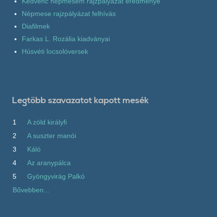
Kedvenc népmesém rajzpályázat eredménye
Népmese rajzpályázat felhívás
Diafilmek
Farkas L. Rozália kiadványai
Húsvéti locsolóversek
Legtöbb szavazatot kapott mesék
1
A zöld királyfi
2
A suszter manói
3
Káló
4
Az aranypálca
5
Gyöngyvirág Palkó
Bővebben...