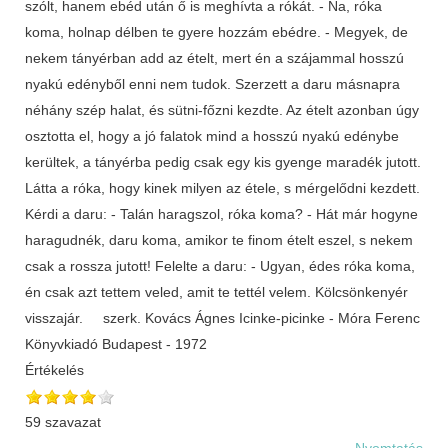
szólt, hanem ebéd után ő is meghívta a rókát. - Na, róka
koma, holnap délben te gyere hozzám ebédre. - Megyek, de
nekem tányérban add az ételt, mert én a szájammal hosszú
nyakú edényből enni nem tudok. Szerzett a daru másnapra
néhány szép halat, és sütni-főzni kezdte. Az ételt azonban úgy
osztotta el, hogy a jó falatok mind a hosszú nyakú edénybe
kerültek, a tányérba pedig csak egy kis gyenge maradék jutott.
Látta a róka, hogy kinek milyen az étele, s mérgelődni kezdett.
Kérdi a daru: - Talán haragszol, róka koma? - Hát már hogyne
haragudnék, daru koma, amikor te finom ételt eszel, s nekem
csak a rossza jutott! Felelte a daru: - Ugyan, édes róka koma,
én csak azt tettem veled, amit te tettél velem. Kölcsönkenyér
visszajár. szerk. Kovács Ágnes Icinke-picinke - Móra Ferenc
Könyvkiadó Budapest - 1972
Értékelés
59 szavazat
Nyomtatás