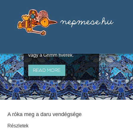
Válogatások a szájhagyomány
útján terjedő elbeszélésekből,
melyeket olyan ismert gyűjtők
állítottak össze, mint Benedek
Elek, Illyés Gyula, Arany László
vagy a Grimm fivérek.
READ MORE
A róka meg a daru vendégsége
Részletek