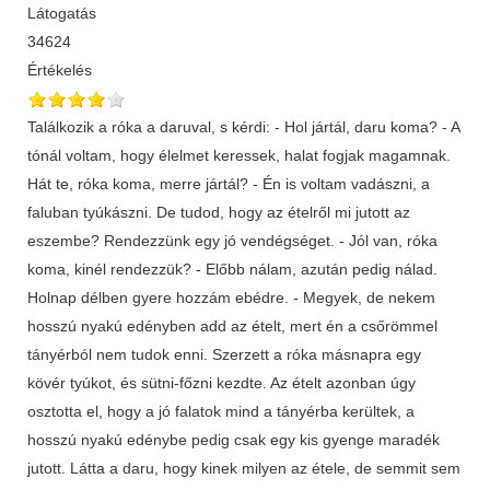
Látogatás
34624
Értékelés
Találkozik a róka a daruval, s kérdi: - Hol jártál, daru koma? - A
tónál voltam, hogy élelmet keressek, halat fogjak magamnak.
Hát te, róka koma, merre jártál? - Én is voltam vadászni, a
faluban tyúkászni. De tudod, hogy az ételről mi jutott az
eszembe? Rendezzünk egy jó vendégséget. - Jól van, róka
koma, kinél rendezzük? - Előbb nálam, azután pedig nálad.
Holnap délben gyere hozzám ebédre. - Megyek, de nekem
hosszú nyakú edényben add az ételt, mert én a csőrömmel
tányérból nem tudok enni. Szerzett a róka másnapra egy
kövér tyúkot, és sütni-főzni kezdte. Az ételt azonban úgy
osztotta el, hogy a jó falatok mind a tányérba kerültek, a
hosszú nyakú edénybe pedig csak egy kis gyenge maradék
jutott. Látta a daru, hogy kinek milyen az étele, de semmit sem