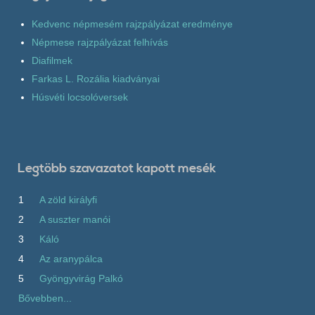
Kedvenc népmesém rajzpályázat eredménye
Népmese rajzpályázat felhívás
Diafilmek
Farkas L. Rozália kiadványai
Húsvéti locsolóversek
Legtöbb szavazatot kapott mesék
1
A zöld királyfi
2
A suszter manói
3
Káló
4
Az aranypálca
5
Gyöngyvirág Palkó
Bővebben...