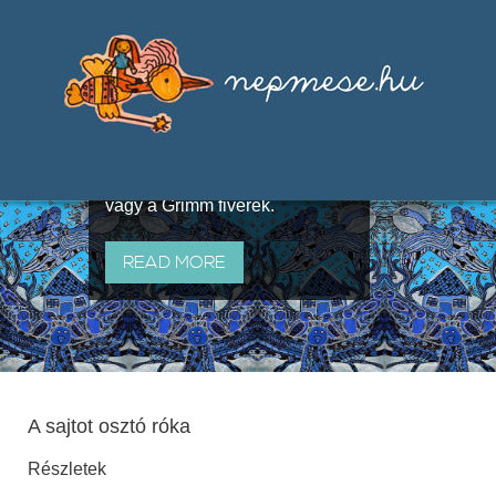
Válogatások a szájhagyomány
útján terjedő elbeszélésekből,
melyeket olyan ismert gyűjtők
állítottak össze, mint Benedek
Elek, Illyés Gyula, Arany László
vagy a Grimm fivérek.
READ MORE
A sajtot osztó róka
Részletek