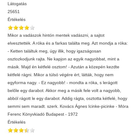
Látogatás
25651
Értékelés
Mikor a vadászok hintón mentek vadászni, a sajtot
elvesztették. A róka és a farkas találta meg. Azt mondja a róka:
- Ketten találtuk meg, úgy illik, hogy igazságosan
osztozkodjunk rajta. Ne kapjon az egyik nagyobbat, mint a
másik. Majd én kétfelé osztom! - Azután a közepén kezdte
kétfelé rágni. Mikor a túlsó végére ért, látták, hogy nem
egyforma nagy. - Ez nagyobb! - mondta a róka, s lerágott
belőle egy darabot. Akkor meg a másik fele volt a nagyobb,
abból rágott le egy darabot. Addig rágta, osztotta kétfelé, hogy
semmi sem maradt. szerk. Kovács Ágnes Icinke-picinke - Móra
Ferenc Könyvkiadó Budapest - 1972
Értékelés