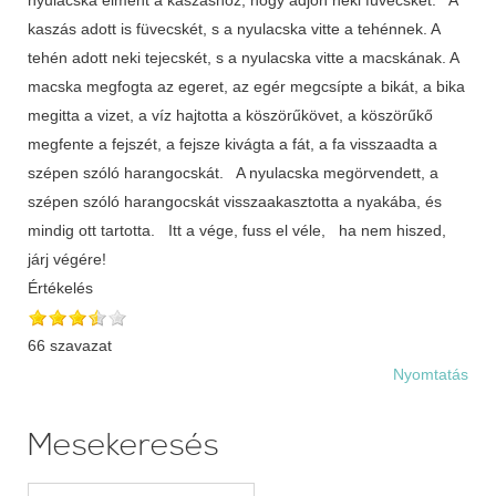
kaszás adott is füvecskét, s a nyulacska vitte a tehénnek. A
tehén adott neki tejecskét, s a nyulacska vitte a macskának. A
macska megfogta az egeret, az egér megcsípte a bikát, a bika
megitta a vizet, a víz hajtotta a köszörűkövet, a köszörűkő
megfente a fejszét, a fejsze kivágta a fát, a fa visszaadta a
szépen szóló harangocskát. A nyulacska megörvendett, a
szépen szóló harangocskát visszaakasztotta a nyakába, és
mindig ott tartotta. Itt a vége, fuss el véle, ha nem hiszed,
járj végére!
Értékelés
66 szavazat
Nyomtatás
Mesekeresés