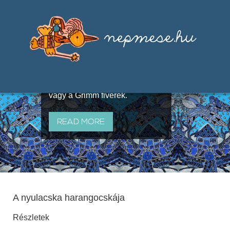
Válogatások a szájhagyomány
útján terjedő elbeszélésekből,
melyeket olyan ismert gyűjtők
állítottak össze, mint Benedek
Elek, Illyés Gyula, Arany László
vagy a Grimm fivérek.
READ MORE
A nyulacska harangocskája
Részletek