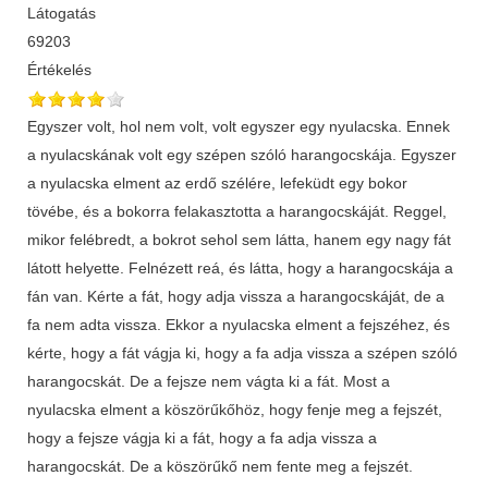
Látogatás
69203
Értékelés
Egyszer volt, hol nem volt, volt egyszer egy nyulacska. Ennek
a nyulacskának volt egy szépen szóló harangocskája. Egyszer
a nyulacska elment az erdő szélére, lefeküdt egy bokor
tövébe, és a bokorra felakasztotta a harangocskáját. Reggel,
mikor felébredt, a bokrot sehol sem látta, hanem egy nagy fát
látott helyette. Felnézett reá, és látta, hogy a harangocskája a
fán van. Kérte a fát, hogy adja vissza a harangocskáját, de a
fa nem adta vissza. Ekkor a nyulacska elment a fejszéhez, és
kérte, hogy a fát vágja ki, hogy a fa adja vissza a szépen szóló
harangocskát. De a fejsze nem vágta ki a fát. Most a
nyulacska elment a köszörűkőhöz, hogy fenje meg a fejszét,
hogy a fejsze vágja ki a fát, hogy a fa adja vissza a
harangocskát. De a köszörűkő nem fente meg a fejszét.