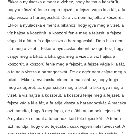
Ekkor a nyulacska elment a vízhez, hogy hajtsa a köszörűt,
hogy a köszörű fenje meg a fejszét, a fejsze vágja ki a fát, a fa
adja vissza a harangocskát. De a víz nem hajtotta a köszörűt.
Ekkor a nyulacska elment a bikához, hogy igya meg a vizet, a
víz hajtsa a köszörűt, a köszörű fenje meg a fejszét, a fejsze
vágja ki a fát, a fa adja vissza a harangocskát. De a bika nem
itta meg a vizet. Ekkor a nyulacska elment az egérhez, hogy
csípje meg a bikát, a bika igya meg a vizet, a víz hajtsa a
köszörűt, a köszörű fenje meg a fejszét, a fejsze vágja ki a fát,
a fa adja vissza a harangocskát. De az egér nem csípte meg a
bikát. Ekkor a nyulacska elment a macskához, hogy fogja
meg az egeret, az egér csípje meg a bikát, a bika igya meg a
vizet, a víz hajtsa a köszörűt, a köszörű fenje meg a fejszét, a
fejsze vágja ki a fát, a fa adja vissza a harangocskát. A macska
azt mondta, hogy ő megfogja, de előbb adjon neki tejecskét.
A nyulacska elment a tehénhez, kért tőle tejecskét. A tehén
azt mondja, hogy ő ad tejecskét, csak vigyen neki füvecskét. A
nyulacska elment a kaszáshoz, hogy adjon neki füvecskét. A