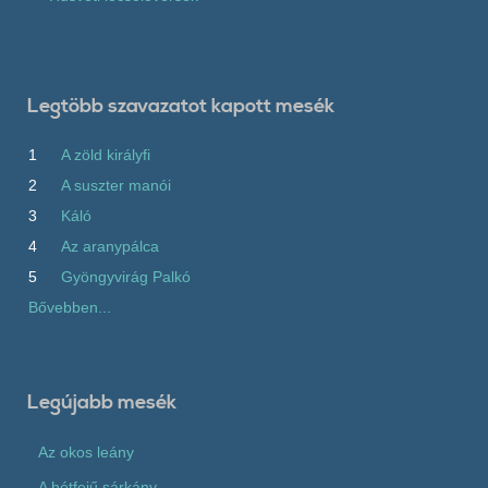
Legtöbb szavazatot kapott mesék
1
A zöld királyfi
2
A suszter manói
3
Káló
4
Az aranypálca
5
Gyöngyvirág Palkó
Bővebben...
Legújabb mesék
Az okos leány
A hétfejű sárkány