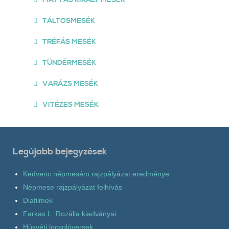
TÁLTOSMESÉK
TRÉFÁS MESÉK
TÜNDÉRMESÉK
VARÁZS MESÉK
VITÉZES MESÉK
Legújabb bejegyzések
Kedvenc népmesém rajzpályázat eredménye
Népmese rajzpályázat felhívás
Diafilmek
Farkas L. Rozália kiadványai
Húsvéti locsolóversek