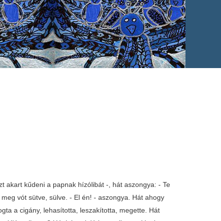
t akart kűdeni a papnak hízólibát -, hát aszongya: - Te
 meg vót sütve, sülve. - El én! - aszongya. Hát ahogy
gta a cigány, lehasította, leszakította, megette. Hát