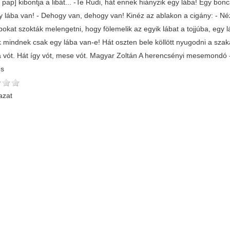
 pap] kibontja a libát... -Te Rudi, hát ennek hiányzik egy lába! Egy bon
y lába van! - Dehogy van, dehogy van! Kinéz az ablakon a cigány: - Néz
bokat szokták melengetni, hogy fölemelik az egyik lábat a tojjúba, egy l
 mindnek csak egy lába van-e! Hát oszten bele köllött nyugodni a sza
ba vót. Hát így vót, mese vót. Magyar Zoltán A herencsényi mesemondó 
és
azat