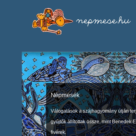
Népmesék
Válogatások a szájhagyomány útján ter
gyűjtők állítottak össze, mint Benedek 
fivérek.