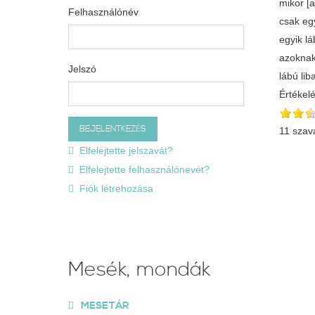
mikor [a
Felhasználónév
csak eg
egyik lá
azoknak
Jelszó
lábú li
Értékel
11 szav
Elfelejtette jelszavát?
Elfelejtette felhasználónevét?
Fiók létrehozása
Mesék, mondák
MESETÁR