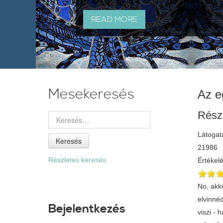
READ MORE
Mesekeresés
Az e
Rész
Látogat
Keresés
21986
Részletes keresés
Értékel
No, akko
elvinnéd
Bejelentkezés
viszi - 