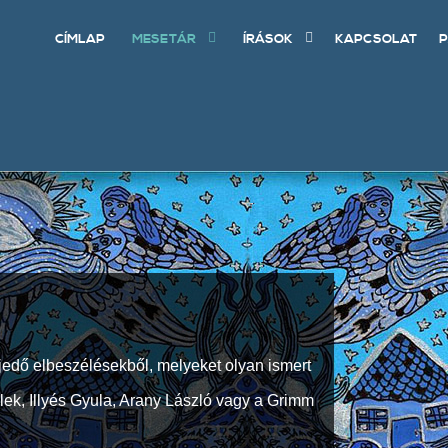
CÍMLAP
MESETÁR
ÍRÁSOK
KAPCSOLAT
P
jedő elbeszélésekből, melyeket olyan ismert
Elek, Illyés Gyula, Arany László vagy a Grimm