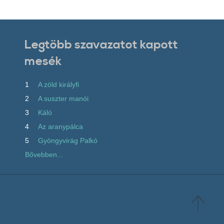
Legtöbb szavazatot kapott
mesék
1
A zöld királyfi
2
A suszter manói
3
Káló
4
Az aranypálca
5
Gyöngyvirág Palkó
Bővebben...