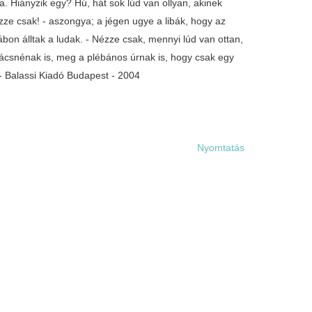
ca. Hiányzik egy? Hú, hát sok lúd van ollyan, akinek
ze csak! - aszongya; a jégen ugye a libák, hogy az
ábon álltak a ludak. - Nézze csak, mennyi lúd van ottan,
kácsnénak is, meg a plébános úrnak is, hogy csak egy
- Balassi Kiadó Budapest - 2004
Nyomtatás