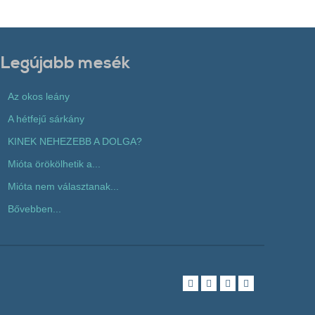
Legújabb mesék
Az okos leány
A hétfejű sárkány
KINEK NEHEZEBB A DOLGA?
Mióta örökölhetik a...
Mióta nem választanak...
Bővebben...