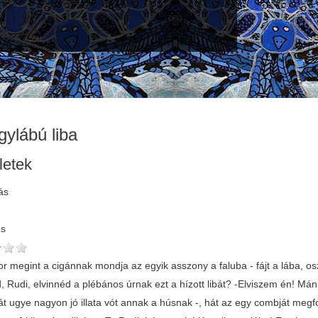
gylábú liba
letek
ás
és
r megint a cigánnak mondja az egyik asszony a faluba - fájt a lába, osz
, Rudi, elvinnéd a plébános úrnak ezt a hízott libát? -Elviszem én! Mán
hát ugye nagyon jó illata vót annak a húsnak -, hát az egy combját megfo