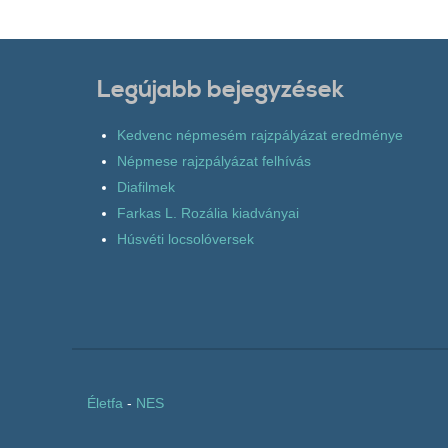
Legújabb bejegyzések
Kedvenc népmesém rajzpályázat eredménye
Népmese rajzpályázat felhívás
Diafilmek
Farkas L. Rozália kiadványai
Húsvéti locsolóversek
Életfa
-
NES