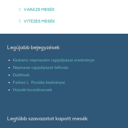
VARÁZS MESÉK
VITÉZES MESÉK
Legújabb bejegyzések
Kedvenc népmesém rajzpályázat eredménye
Népmese rajzpályázat felhívás
Diafilmek
Farkas L. Rozália kiadványai
Húsvéti locsolóversek
Legtöbb szavazatot kapott mesék