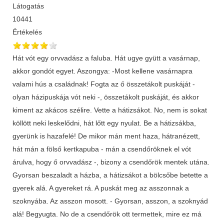
Látogatás
10441
Értékelés
Hát vót egy orvvadász a faluba. Hát ugye gyütt a vasárnap,
akkor gondót egyet. Aszongya: -Most kellene vasárnapra
valami hús a családnak! Fogta az ő összetákolt puskáját -
olyan házipuskája vót neki -, összetákolt puskáját, és akkor
kiment az akácos szélire. Vette a hátizsákot. No, nem is sokat
köllött neki leskelődni, hát lőtt egy nyulat. Be a hátizsákba,
gyerünk is hazafelé! De mikor mán ment haza, hátranézett,
hát mán a fölső kertkapuba - mán a csendőröknek el vót
árulva, hogy ő orvvadász -, bizony a csendőrök mentek utána.
Gyorsan beszaladt a házba, a hátizsákot a bölcsőbe betette a
gyerek alá. A gyereket rá. A puskát meg az asszonnak a
szoknyába. Az asszon mosott. - Gyorsan, asszon, a szoknyád
alá! Begyugta. No de a csendőrök ott termettek, mire ez má