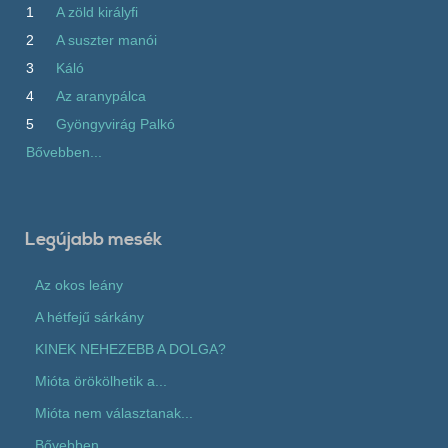
1
A zöld királyfi
2
A suszter manói
3
Káló
4
Az aranypálca
5
Gyöngyvirág Palkó
Bővebben...
Legújabb mesék
Az okos leány
A hétfejű sárkány
KINEK NEHEZEBB A DOLGA?
Mióta örökölhetik a...
Mióta nem választanak...
Bővebben...