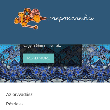
Válogatások a szájhagyomány
útján terjedő elbeszélésekből,
melyeket olyan ismert gyűjtők
állítottak össze, mint Benedek
Elek, Illyés Gyula, Arany László
vagy a Grimm fivérek.
READ MORE
Az orvvadász
Részletek