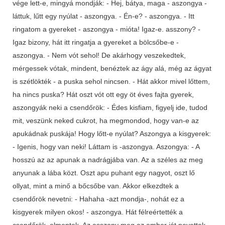
vége lett-e, mingyá mondják: - Hej, bátya, maga - aszongya -
láttuk, lűtt egy nyúlat - aszongya. - Én-e? - aszongya. - Itt
ringatom a gyereket - aszongya - mióta! Igaz-e. asszony? -
Igaz bizony, hát itt ringatja a gyereket a bölcsőbe-e -
aszongya. - Nem vót sehol! De akárhogy veszekedtek,
mérgessek vótak, mindent, benéztek az ágy alá, még az ágyat
is szétlökték - a puska sehol nincsen. - Hát akkor mivel lőttem,
ha nincs puska? Hát oszt vót ott egy öt éves fajta gyerek,
aszongyák neki a csendőrök: - Édes kisfiam, figyelj ide, tudod
mit, veszünk neked cukrot, ha megmondod, hogy van-e az
apukádnak puskája! Hogy lőtt-e nyúlat? Aszongya a kisgyerek:
- Igenis, hogy van neki! Láttam is -aszongya. Aszongya: - A
hosszú az az apunak a nadrágjába van. Az a széles az meg
anyunak a lába közt. Oszt apu puhant egy nagyot, oszt lő
ollyat, mint a minő a bőcsőbe van. Akkor elkezdtek a
csendőrök nevetni: - Hahaha -azt mondja-, nohát ez a
kisgyerek milyen okos! - aszongya. Hát félreértették a
csendőrök, elmentek. Az asszony meg az ember jót nevettek,