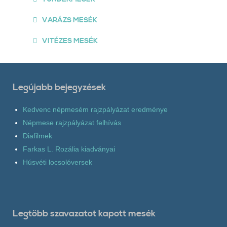
VARÁZS MESÉK
VITÉZES MESÉK
Legújabb bejegyzések
Kedvenc népmesém rajzpályázat eredménye
Népmese rajzpályázat felhívás
Diafilmek
Farkas L. Rozália kiadványai
Húsvéti locsolóversek
Legtöbb szavazatot kapott mesék