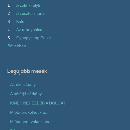
1
A zöld királyfi
2
A suszter manói
3
Káló
4
Az aranypálca
5
Gyöngyvirág Palkó
Bővebben...
Legújabb mesék
Az okos leány
A hétfejű sárkány
KINEK NEHEZEBB A DOLGA?
Mióta örökölhetik a...
Mióta nem választanak...