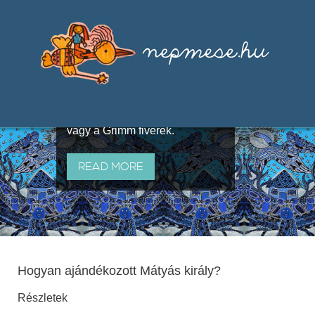
Válogatások a szájhagyomány
útján terjedő elbeszélésekből,
melyeket olyan ismert gyűjtők
állítottak össze, mint Benedek
Elek, Illyés Gyula, Arany László
vagy a Grimm fivérek.
READ MORE
Hogyan ajándékozott Mátyás király?
Részletek