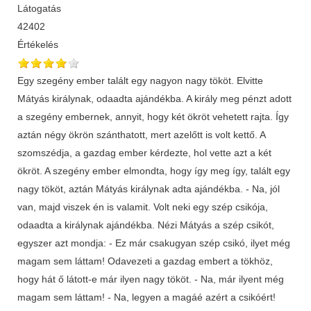
Látogatás
42402
Értékelés
Egy szegény ember talált egy nagyon nagy tököt. Elvitte
Mátyás királynak, odaadta ajándékba. A király meg pénzt adott
a szegény embernek, annyit, hogy két ökröt vehetett rajta. Így
aztán négy ökrön szánthatott, mert azelőtt is volt kettő. A
szomszédja, a gazdag ember kérdezte, hol vette azt a két
ökröt. A szegény ember elmondta, hogy így meg így, talált egy
nagy tököt, aztán Mátyás királynak adta ajándékba. - Na, jól
van, majd viszek én is valamit. Volt neki egy szép csikója,
odaadta a királynak ajándékba. Nézi Mátyás a szép csikót,
egyszer azt mondja: - Ez már csakugyan szép csikó, ilyet még
magam sem láttam! Odavezeti a gazdag embert a tökhöz,
hogy hát ő látott-e már ilyen nagy tököt. - Na, már ilyent még
magam sem láttam! - Na, legyen a magáé azért a csikóért!